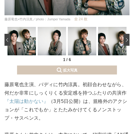
全 24 枚
藤原竜也×竹内涼真／photo：Jumpei Yamada
‹
1
/
6
拡大写真
藤原竜也主演、バディに竹内涼真。初顔合わせながら、
何だか非常にしっくりくる安定感を持つふたりの共演作
『太陽は動かない』
（3月5日公開）は、規格外のアクシ
ョンが「これでもか」とたたみかけてくるノンストッ
プ・サスペンス。