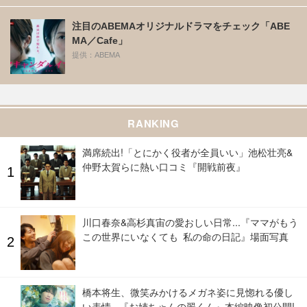
注目のABEMAオリジナルドラマをチェック「ABE
MA／Cafe」
提供：ABEMA
RANKING
満席続出!「とにかく役者が全員いい」池松壮亮&
仲野太賀らに熱い口コミ『開戦前夜』
川口春奈&高杉真宙の愛おしい日常...『ママがもう
この世界にいなくても 私の命の日記』場面写真
橋本将生、微笑みかけるメガネ姿に見惚れる優し
い表情...『お姉ちゃんの翠くん』本編映像初公開!