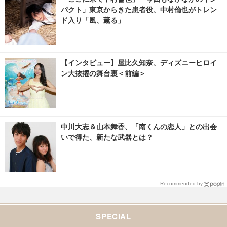
パクト」東京からきた患者役、中村倫也がトレン
ド入り「風、薫る」
【インタビュー】屋比久知奈、ディズニーヒロイ
ン大抜擢の舞台裏＜前編＞
中川大志＆山本舞香、「南くんの恋人」との出会
いで得た、新たな武器とは？
Recommended by
SPECIAL