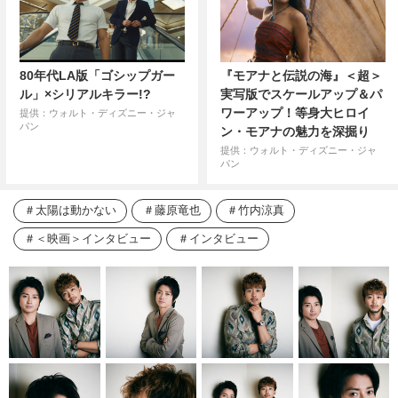
80年代LA版「ゴシップガー
『モアナと伝説の海』＜超＞
ル」×シリアルキラー!?
実写版でスケールアップ＆パ
ワーアップ！等身大ヒロイ
提供：ウォルト・ディズニー・ジャ
パン
ン・モアナの魅力を深掘り
提供：ウォルト・ディズニー・ジャ
パン
太陽は動かない
藤原竜也
竹内涼真
＜映画＞インタビュー
インタビュー