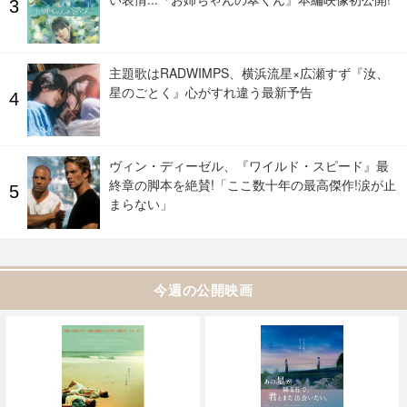
主題歌はRADWIMPS、横浜流星×広瀬すず『汝、
星のごとく』心がすれ違う最新予告
ヴィン・ディーゼル、『ワイルド・スピード』最
終章の脚本を絶賛!「ここ数十年の最高傑作!涙が止
まらない」
今週の公開映画