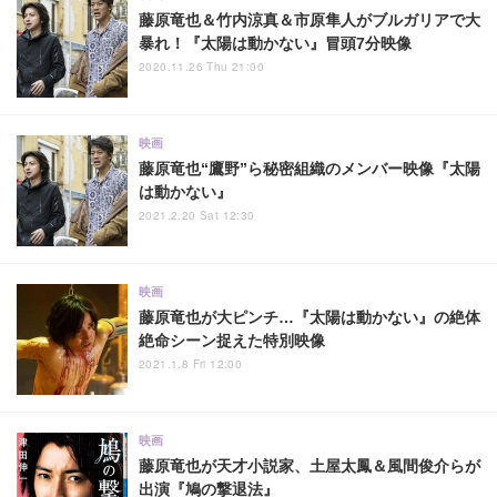
藤原竜也＆竹内涼真＆市原隼人がブルガリアで大
暴れ！『太陽は動かない』冒頭7分映像
2020.11.26 Thu 21:00
映画
藤原竜也“鷹野”ら秘密組織のメンバー映像『太陽
は動かない』
2021.2.20 Sat 12:30
映画
藤原竜也が大ピンチ…『太陽は動かない』の絶体
絶命シーン捉えた特別映像
2021.1.8 Fri 12:00
映画
藤原竜也が天才小説家、土屋太鳳＆風間俊介らが
出演『鳩の撃退法』