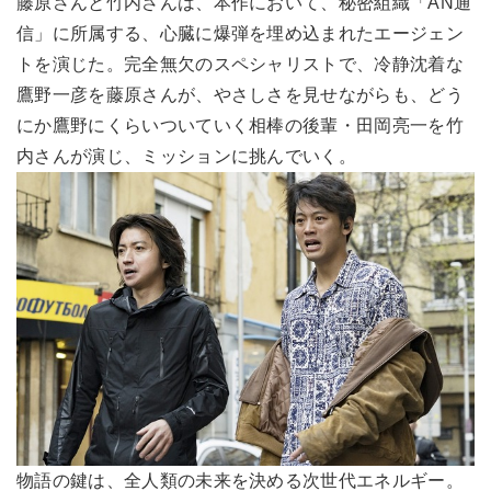
藤原さんと竹内さんは、本作において、秘密組織「AN通
信」に所属する、心臓に爆弾を埋め込まれたエージェン
トを演じた。完全無欠のスペシャリストで、冷静沈着な
鷹野一彦を藤原さんが、やさしさを見せながらも、どう
にか鷹野にくらいついていく相棒の後輩・田岡亮一を竹
内さんが演じ、ミッションに挑んでいく。
物語の鍵は、全人類の未来を決める次世代エネルギー。