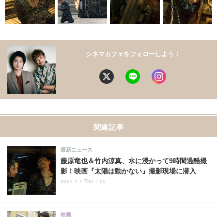
シネマカフェをフォローしよう！
関連記事
最新ニュース
藤原竜也＆竹内涼真、水に浸かって9時間過酷撮
影！映画『太陽は動かない』撮影現場に潜入
2021.1.7 Thu 7:00
映画