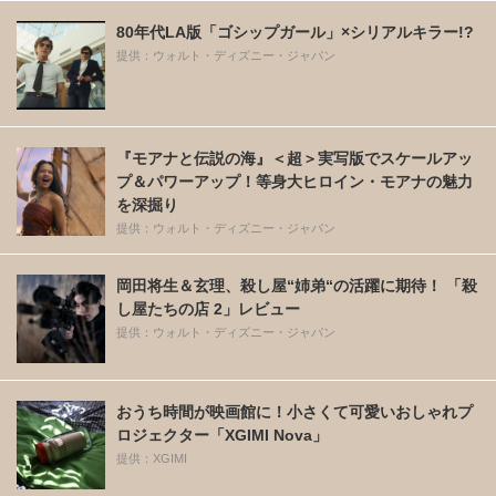
80年代LA版「ゴシップガール」×シリアルキラー!?
提供：ウォルト・ディズニー・ジャパン
『モアナと伝説の海』＜超＞実写版でスケールアッ
プ＆パワーアップ！等身大ヒロイン・モアナの魅力
を深掘り
提供：ウォルト・ディズニー・ジャパン
岡田将生＆玄理、殺し屋“姉弟“の活躍に期待！ 「殺
し屋たちの店 2」レビュー
提供：ウォルト・ディズニー・ジャパン
おうち時間が映画館に！小さくて可愛いおしゃれプ
ロジェクター「XGIMI Nova」
提供：XGIMI