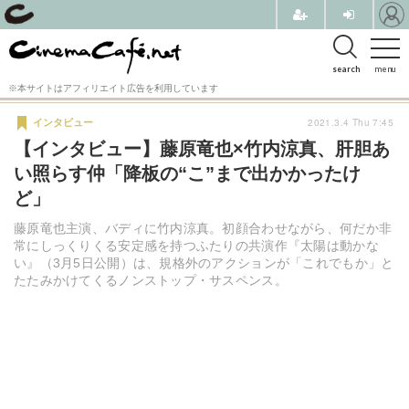
search
menu
※本サイトはアフィリエイト広告を利用しています
2021.3.4 Thu 7:45
インタビュー
【インタビュー】藤原竜也×竹内涼真、肝胆あ
い照らす仲「降板の“こ”まで出かかったけ
ど」
藤原竜也主演、バディに竹内涼真。初顔合わせながら、何だか非
常にしっくりくる安定感を持つふたりの共演作『太陽は動かな
い』（3月5日公開）は、規格外のアクションが「これでもか」と
たたみかけてくるノンストップ・サスペンス。