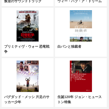
叛逆のサウンドトラック
ウィー・ハブ・ア・ドリーム
プリミティヴ・ウォー 恐竜戦
白パンと独裁者
争
バグダッド・メッシ 片足のサ
生誕120年 ジョン・ヒュース
ッカー少年
トン特集