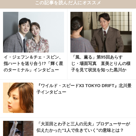
この記事を読んだ人にオススメ
イ・ジェフン＆チェ・スビン、
「風、薫る」第95回あらす
指ハートを送り合う!?「輝く星
じ・場面写真 直美とりんの様
のターミナル」インタビュー
子を見て状況を知った黒川か
ら、意外な提案が…8月7日放
送 2枚目の写真・画像 | cinem
『ワイルド・スピードX3 TOKYO DRIFT』北川景
acafe.net
子インタビュー
「大豆田とわ子と三人の元夫」プロデューサーが
伝えたかった“1人で生きていく”の意味とは？