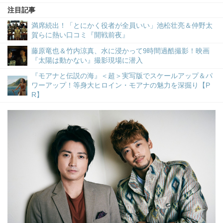
注目記事
満席続出！「とにかく役者が全員いい」池松壮亮＆仲野太
賀らに熱い口コミ『開戦前夜』
藤原竜也＆竹内涼真、水に浸かって9時間過酷撮影！映画
『太陽は動かない』撮影現場に潜入
『モアナと伝説の海』＜超＞実写版でスケールアップ＆パ
ワーアップ！等身大ヒロイン・モアナの魅力を深掘り【P
R】