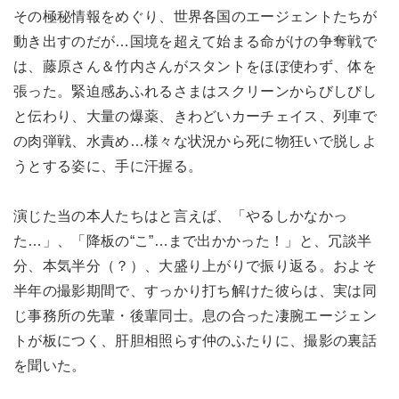
その極秘情報をめぐり、世界各国のエージェントたちが
動き出すのだが…国境を超えて始まる命がけの争奪戦で
は、藤原さん＆竹内さんがスタントをほぼ使わず、体を
張った。緊迫感あふれるさまはスクリーンからびしびし
と伝わり、大量の爆薬、きわどいカーチェイス、列車で
の肉弾戦、水責め…様々な状況から死に物狂いで脱しよ
うとする姿に、手に汗握る。
演じた当の本人たちはと言えば、「やるしかなかっ
た…」、「降板の“こ”…まで出かかった！」と、冗談半
分、本気半分（？）、大盛り上がりで振り返る。およそ
半年の撮影期間で、すっかり打ち解けた彼らは、実は同
じ事務所の先輩・後輩同士。息の合った凄腕エージェン
トが板につく、肝胆相照らす仲のふたりに、撮影の裏話
を聞いた。