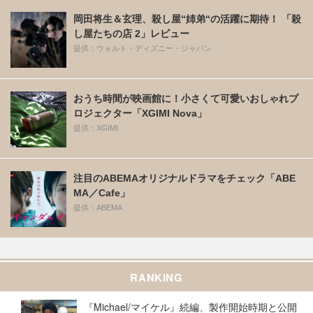
岡田将生＆玄理、殺し屋“姉弟“の活躍に期待！ 「殺
し屋たちの店 2」レビュー
提供：ウォルト・ディズニー・ジャパン
おうち時間が映画館に！小さくて可愛いおしゃれプ
ロジェクター「XGIMI Nova」
提供：XGIMI
注目のABEMAオリジナルドラマをチェック「ABE
MA／Cafe」
提供：ABEMA
RANKING
『Michael/マイケル』続編、製作開始時期と公開