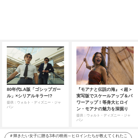
80年代LA版「ゴシップガー
『モアナと伝説の海』＜超＞
ル」×シリアルキラー!?
実写版でスケールアップ＆パ
ワーアップ！等身大ヒロイ
提供：ウォルト・ディズニー・ジャ
パン
ン・モアナの魅力を深掘り
提供：ウォルト・ディズニー・ジャ
パン
輝きたい女子に贈る3本の映画～ヒロインたちが教えてくれたこ