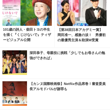
101歳の詩人・柴田トヨの半生
【第38回日本アカデミー賞】
を描く『くじけないで』ティザ
岡田准一、感激の涙！ 男優初
ービジュアル公開
の最優秀主演＆助演W受賞
深田恭子、母親役に挑戦「少しでもお母さんの勉
強ができれば」
【カンヌ国際映画祭】Netflix作品席巻！審査委員
長アルモドバルが謝罪も