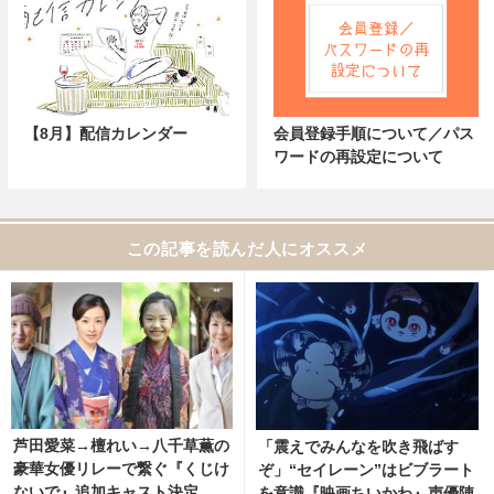
【8月】配信カレンダー
会員登録手順について／パス
ワードの再設定について
この記事を読んだ人にオススメ
芦田愛菜→檀れい→八千草薫の
「震えでみんなを吹き飛ばす
豪華女優リレーで繋ぐ『くじけ
ぞ」“セイレーン”はビブラート
ないで』追加キャスト決定
を意識『映画ちいかわ』声優陣