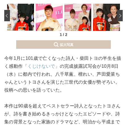
‹
1
/
2
拡大写真
今年1月に101歳で亡くなった詩人・柴田トヨの半生を描
く感動作
『くじけないで』
の完成披露試写会が10月8日
（水）に都内で行われ、八千草薫、檀れい、芦田愛菜ち
ゃんというトヨさんを演じた三世代の女優が勢ぞろい。
役柄への思いを語っていた。
本作は90歳を超えてベストセラー詩人となったトヨさん
が、詩を書き始めるきっかけとなったエピソードや、詩
集の背景となった家族のドラマなど、明治から平成まで