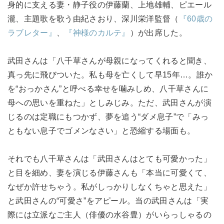
身的に支える妻・静子役の伊藤蘭、上地雄輔、ピエール
瀧、主題歌を歌う由紀さおり、深川栄洋監督（
『60歳の
ラブレター』
、
『神様のカルテ』
）が出席した。
武田さんは「八千草さんが母親になってくれると聞き、
真っ先に飛びついた。私も母を亡くして早15年…。誰か
を“おっかさん”と呼べる幸せを噛みしめ、八千草さんに
母への思いを重ねた」としみじみ。ただ、武田さんが演
じるのは定職にもつかず、夢を追う“ダメ息子”で「みっ
ともない息子でゴメンなさい」と恐縮する場面も。
それでも八千草さんは「武田さんはとても可愛かった」
と目を細め、妻を演じる伊藤さんも「本当に可愛くて、
なぜか許せちゃう。私がしっかりしなくちゃと思えた」
と武田さんの“可愛さ”をアピール。当の武田さんは「実
際には立派なご主人（俳優の水谷豊）がいらっしゃるの