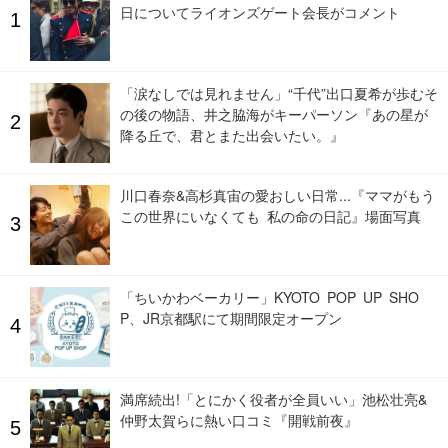
日についてライオンズゲート会長がコメント
「涙なしでは見れません」“千代”出口夏希が歩むそ
の後の物語、井之脇海がキーパーソン『あの星が
降る丘で、君とまた出会いたい。』
川口春奈&高杉真宙の愛おしい日常...『ママがもう
この世界にいなくても 私の命の日記』場面写真
「ちいかわベーカリー」KYOTO POP UP SHO
P、JR京都駅にて期間限定オープン
満席続出!「とにかく役者が全員いい」池松壮亮&
仲野太賀らに熱い口コミ『開戦前夜』