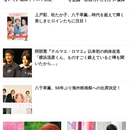
インタビュー公開 2枚目の写
真・画像 | cinemacafe.net
上戸彩、松たか子、八千草薫…時代を超えて輝く
美しきヒロインたちに注目！
阿部寛『テルマエ・ロマエ』以来初の肉体改造
「横浜流星くん、ものすごく鍛えていると噂を聞
いたから…」
八千草薫、58年ぶり海外映画祭への出席決定！