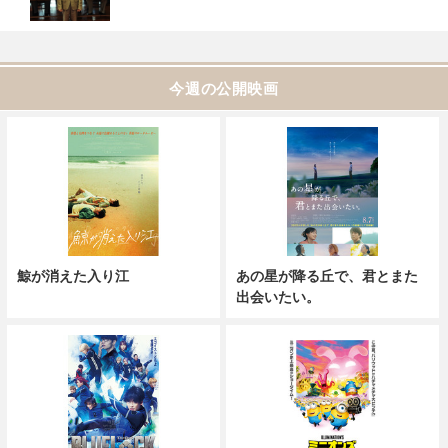
今週の公開映画
鯨が消えた入り江
あの星が降る丘で、君とまた
出会いたい。