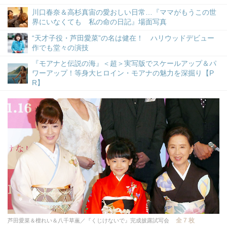
川口春奈＆高杉真宙の愛おしい日常…『ママがもうこの世
界にいなくても 私の命の日記』場面写真
“天才子役・芦田愛菜”の名は健在！ ハリウッドデビュー
作でも堂々の演技
『モアナと伝説の海』＜超＞実写版でスケールアップ＆パ
ワーアップ！等身大ヒロイン・モアナの魅力を深掘り【P
R】
全 7 枚
芦田愛菜＆檀れい＆八千草薫／『くじけないで』完成披露試写会