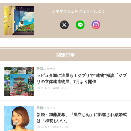
シネマカフェをフォローしよう！
関連記事
最新ニュース
ラピュタ城に油屋も！ジブリで“建物”探訪「ジブ
リの立体建造物展」7月より開催
2014.6.18 Wed 12:30
最新ニュース
新婚・加藤夏希、『風立ちぬ』に影響され結婚式
は「和装もいい」
2014.6.16 Mon 12:28