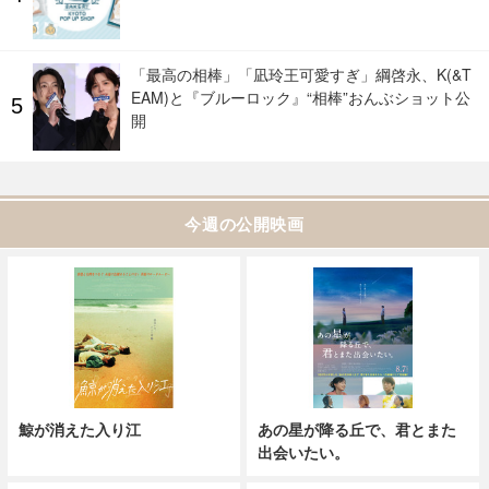
「最高の相棒」「凪玲王可愛すぎ」綱啓永、K(&T
EAM)と『ブルーロック』“相棒”おんぶショット公
開
今週の公開映画
鯨が消えた入り江
あの星が降る丘で、君とまた
出会いたい。