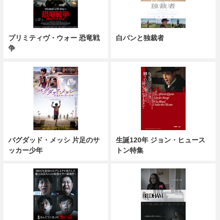
プリミティヴ・ウォー 恐竜戦
白パンと独裁者
争
バグダッド・メッシ 片足のサ
生誕120年 ジョン・ヒュース
ッカー少年
トン特集