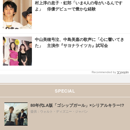
村上淳の息子・虹郎「いま4人の母がいるんです
よ」 俳優デビューで豊かな経験
中山美穂号泣、中島美嘉の歌声に「心に響いてき
た」 主演作『サヨナライツカ』試写会
Recommended by
SPECIAL
80年代LA版「ゴシップガール」×シリアルキラー!?
提供：ウォルト・ディズニー・ジャパン