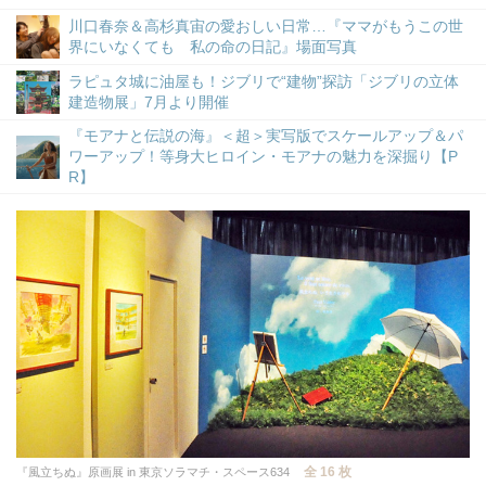
川口春奈＆高杉真宙の愛おしい日常…『ママがもうこの世
界にいなくても 私の命の日記』場面写真
ラピュタ城に油屋も！ジブリで“建物”探訪「ジブリの立体
建造物展」7月より開催
『モアナと伝説の海』＜超＞実写版でスケールアップ＆パ
ワーアップ！等身大ヒロイン・モアナの魅力を深掘り【P
R】
全 16 枚
『風立ちぬ』原画展 in 東京ソラマチ・スペース634