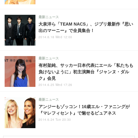
最新ニュース
大泉洋ら「TEAM NACS」、ジブリ最新作『思い
出のマーニー』で全員集合！
2014.6.18 Wed 12:00
最新ニュース
有村架純、サッカー日本代表にエール「私たちも
負けないように」初主演舞台『ジャンヌ・ダル
ク』会見
2014.6.25 Wed 17:26
最新ニュース
アンジーもゾッコン！16歳エル・ファニングが
『マレフィセント』で魅せるピュアネス
2014.6.24 Tue 20:30