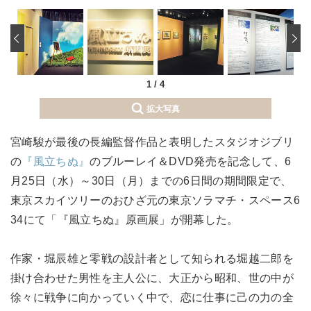
‹
1
/
4
拡大写真
宮崎駿が最後の長編監督作品と表明したスタジオジブリ
の
『風立ちぬ』
のブルーレイ＆DVD発売を記念して、6
月25日（水）～30日（月）までの6日間の期間限定で、
東京スカイツリーのおひざ元の東京ソラマチ・スペース6
34にて「『風立ちぬ』原画展」が開幕した。
作家・堀辰雄と零戦の設計者として知られる堀越二郎を
掛け合わせた男性を主人公に、大正から昭和、世の中が
徐々に戦争に向かっていく中で、恋に仕事に己の力の全