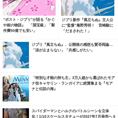
“ポスト・ジブリ”が語る『かぐ
ジブリ新作『風立ちぬ』主人公
や姫の物語』 「国宝級」「製
に“監督”庵野秀明！ 宮崎駿に
作費50億でも安い」
「だまされた！」
ジブリ『風立ちぬ』、公開後の感想も賛否両論…
「涙が止まらない」「共感しがたい」
「特別な才能の持ち主」3万人超から選ばれたモア
ナ役キャサリン・ランガイアに絶賛集まる『モア
ナと伝説の海』
スパイダーマンとハルクのバトルシーンを立体
化！1/10スケールスタチューが2027年7月発売へ 6