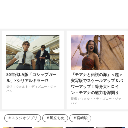
80年代LA版「ゴシップガー
『モアナと伝説の海』＜超＞
ル」×シリアルキラー!?
実写版でスケールアップ＆パ
ワーアップ！等身大ヒロイ
提供：ウォルト・ディズニー・ジャ
パン
ン・モアナの魅力を深掘り
提供：ウォルト・ディズニー・ジャ
パン
スタジオジブリ
風立ちぬ
宮崎駿