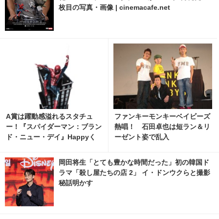
枚目の写真・画像 | cinemacafe.net
A賞は躍動感溢れるスタチュ
ファンキーモンキーベイビーズ
ー！『スパイダーマン：ブラン
熱唱！ 石田卓也は短ラン＆リ
ド・ニュー・デイ』Happyく
ーゼント姿で乱入
じ、8月7日発売開始
岡田将生「とても豊かな時間だった」初の韓国ド
ラマ「殺し屋たちの店 2」 イ・ドンウクらと撮影
秘話明かす