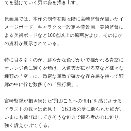
てを懸けていく男の姿を描き出す。
原画展では、本作の制作初期段階に宮崎監督が描いたイ
メージボード、キャラクター設定や背景画、美術監督に
よる美術ボードなど100点以上の原画および、そのほか
の資料が展示されている。
特に目を引くのが、鮮やかな色づかいで描かれる青空に
オレンジ色に輝く夕焼け、入道雲が広がる空など様々な
種類の「空」に、緻密な筆致で確かな存在感を持って額
縁の中に佇む数多くの「飛行機」。
宮崎監督が抱き続けた“飛ぶことへの憧れ”を感じさせる
イラストの数々は必見！ 1枚1枚の壁に飾られた絵が、
いまにも飛び出してきそうな迫力で観る者の心に迫り、
強く訴えかけてくる。