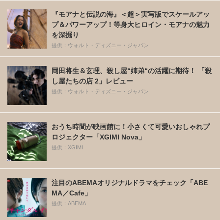
『モアナと伝説の海』＜超＞実写版でスケールアッ
プ＆パワーアップ！等身大ヒロイン・モアナの魅力
を深掘り
提供：ウォルト・ディズニー・ジャパン
岡田将生＆玄理、殺し屋“姉弟“の活躍に期待！ 「殺
し屋たちの店 2」レビュー
提供：ウォルト・ディズニー・ジャパン
おうち時間が映画館に！小さくて可愛いおしゃれプ
ロジェクター「XGIMI Nova」
提供：XGIMI
注目のABEMAオリジナルドラマをチェック「ABE
MA／Cafe」
提供：ABEMA