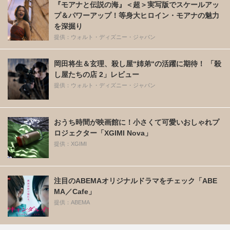
『モアナと伝説の海』＜超＞実写版でスケールアッ
プ＆パワーアップ！等身大ヒロイン・モアナの魅力
を深掘り
提供：ウォルト・ディズニー・ジャパン
岡田将生＆玄理、殺し屋“姉弟“の活躍に期待！ 「殺
し屋たちの店 2」レビュー
提供：ウォルト・ディズニー・ジャパン
おうち時間が映画館に！小さくて可愛いおしゃれプ
ロジェクター「XGIMI Nova」
提供：XGIMI
注目のABEMAオリジナルドラマをチェック「ABE
MA／Cafe」
提供：ABEMA