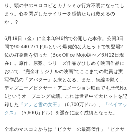
り、頭の中のヨロコビとカナシミが行方不明になってし
まう。心を閉ざしたライリーを感情たちは救えるの
か…？
6月19日（金）に全米3,946館で公開した本作。公開3日
間で90,440,271ドルという爆発的な大ヒットで初登場2
位の好発進を切った（Box Office Mojo調べ／6月22日現
在）。原作、原案、シリーズ作品がひしめく映画作品に
おいて、“完全オリジナルの映画”でここまでの動員は実
写作品の『アバター』以来となる。また、続編を除く、
ディズニー／ピクサー・アニメーション映画でも歴代No.
1というオープニング成績。これは世界中で大ヒットを記
録した
『アナと雪の女王』
（6,700万ドル）、
『ベイマッ
クス』
（5,600万ドル）を遥かに凌ぐ成績となった。
全米のマスコミからは「ピクサーの最高傑作」「ピクサ