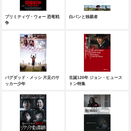
プリミティヴ・ウォー 恐竜戦
白パンと独裁者
争
バグダッド・メッシ 片足のサ
生誕120年 ジョン・ヒュース
ッカー少年
トン特集