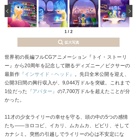
‹
1
/
2
拡大写真
世界初の長編フルCGアニメーション『トイ・ストーリ
ー』から20周年を記念して贈るディズニー／ピクサーの
最新作
『インサイド・ヘッド』
。先日全米公開を迎え、
公開3日間の興行収入が、9,044万ドルを突破。これまで
1位だった
『アバター』
の7,700万ドルを超えたことが分
かった。
11才の少女ライリーの幸せを守る、頭の中の5つの感情
たち――ヨロコビ、イカリ、ムカムカ、ビビリ、そして
カナシミ。突然の引越しでライリーの心は不安定にな