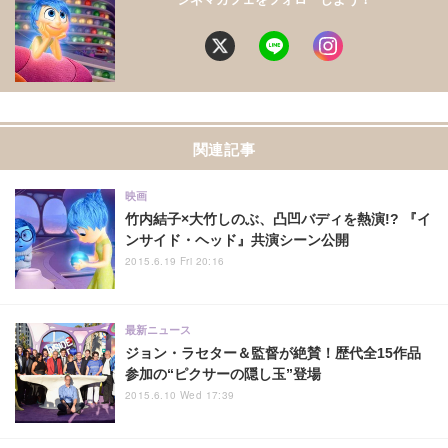
関連記事
映画
竹内結子×大竹しのぶ、凸凹バディを熱演!? 『イ
ンサイド・ヘッド』共演シーン公開
2015.6.19 Fri 20:16
最新ニュース
ジョン・ラセター＆監督が絶賛！歴代全15作品
参加の“ピクサーの隠し玉”登場
2015.6.10 Wed 17:39