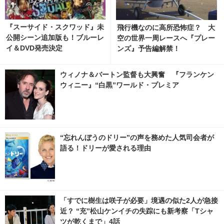
『スーサイド・スクワッド』未
飛行機なのに高所恐怖症？ 大
公開シーン追加版も！ブルーレ
空の世界一周レースへ『プレー
イ＆DVD発売決定
ンズ』予告編解禁！
ウィノナ＆バートン監督も大興奮 『フランケン
ウィニー』“白黒”ワールド・プレミア
“忘れんぼうのドリー”の声を務めた人気司会者が
語る！ドリーが愛される理由
「すでに樹生は咲子が必要」境遇の似た2人が急接
近？ “充”松山ケンイチの失踪にも新考察「Tシャ
ツが乾くまで」4話