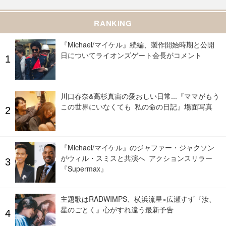
RANKING
『Michael/マイケル』続編、製作開始時期と公開
日についてライオンズゲート会長がコメント
川口春奈&高杉真宙の愛おしい日常...『ママがもう
この世界にいなくても 私の命の日記』場面写真
『Michael/マイケル』のジャファー・ジャクソン
がウィル・スミスと共演へ アクションスリラー
『Supermax』
主題歌はRADWIMPS、横浜流星×広瀬すず『汝、
星のごとく』心がすれ違う最新予告