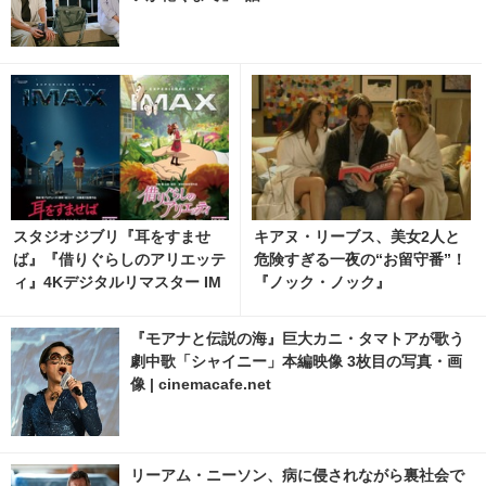
スタジオジブリ『耳をすませ
キアヌ・リーブス、美女2人と
ば』『借りぐらしのアリエッテ
危険すぎる一夜の“お留守番”！
ィ』4Kデジタルリマスター IM
『ノック・ノック』
AX上映決定
『モアナと伝説の海』巨大カニ・タマトアが歌う
劇中歌「シャイニー」本編映像 3枚目の写真・画
像 | cinemacafe.net
リーアム・ニーソン、病に侵されながら裏社会で