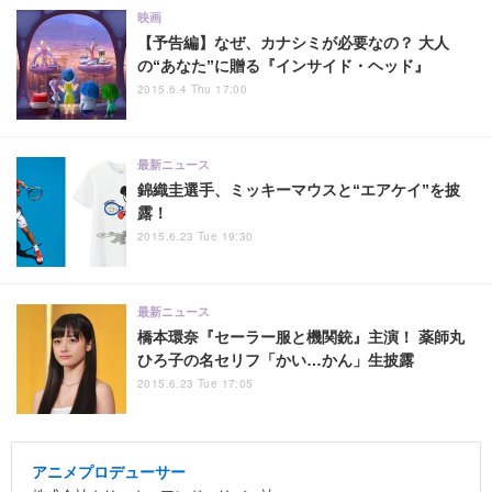
映画
【予告編】なぜ、カナシミが必要なの？ 大人
の“あなた”に贈る『インサイド・ヘッド』
2015.6.4 Thu 17:00
最新ニュース
錦織圭選手、ミッキーマウスと“エアケイ”を披
露！
2015.6.23 Tue 19:30
最新ニュース
橋本環奈『セーラー服と機関銃』主演！ 薬師丸
ひろ子の名セリフ「かい…かん」生披露
2015.6.23 Tue 17:05
アニメプロデューサー