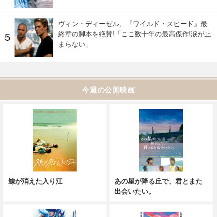
ヴィン・ディーゼル、『ワイルド・スピード』最
終章の脚本を絶賛!「ここ数十年の最高傑作!涙が止
まらない」
今週の公開映画
鯨が消えた入り江
あの星が降る丘で、君とまた
出会いたい。