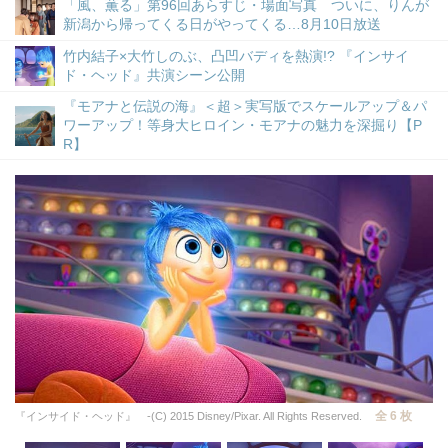
「風、薫る」第96回あらすじ・場面写真 ついに、りんが
新潟から帰ってくる日がやってくる…8月10日放送
竹内結子×大竹しのぶ、凸凹バディを熱演!? 『インサイ
ド・ヘッド』共演シーン公開
『モアナと伝説の海』＜超＞実写版でスケールアップ＆パ
ワーアップ！等身大ヒロイン・モアナの魅力を深掘り【P
R】
全 6 枚
『インサイド・ヘッド』 -(C) 2015 Disney/Pixar. All Rights Reserved.