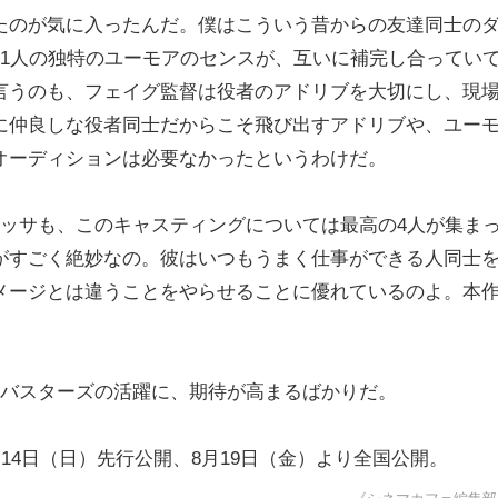
たのが気に入ったんだ。僕はこういう昔からの友達同士の
人1人の独特のユーモアのセンスが、互いに補完し合ってい
言うのも、フェイグ監督は役者のアドリブを大切にし、現
に仲良しな役者同士だからこそ飛び出すアドリブや、ユー
オーディションは必要なかったというわけだ。
リッサも、このキャスティングについては最高の4人が集ま
がすごく絶妙なの。彼はいつもうまく仕事ができる人同士
メージとは違うことをやらせることに優れているのよ。本
トバスターズの活躍に、期待が高まるばかりだ。
14日（日）先行公開、8月19日（金）より全国公開。