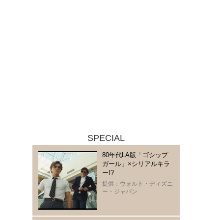
SPECIAL
80年代LA版「ゴシップ
ガール」×シリアルキラ
ー!?
提供：ウォルト・ディズニ
ー・ジャパン