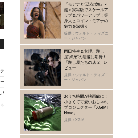
『モアナと伝説の海』＜
超＞実写版でスケールア
ップ＆パワーアップ！等
身大ヒロイン・モアナの
魅力を深掘り
提供：ウォルト・ディズニ
ー・ジャパン
岡田将生＆玄理、殺し
屋“姉弟“の活躍に期待！
「殺し屋たちの店 2」レ
ビュー
テム12月12日販売開始
提供：ウォルト・ディズニ
ー・ジャパン
ターズ』続編に憤慨
しめるオススメ映画5選
おうち時間が映画館に！
小さくて可愛いおしゃれ
送る
プロジェクター「XGIMI
Nova」
提供：XGIMI