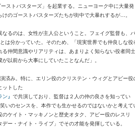
ゴーストバスターズ」を起業する。ニューヨーク中に大量発
らけのゴーストバスターズたちが街中で大暴れするが…。
異なるのは、女性が主人公ということ。フェイグ監督も、
ことは分かっていた。そのため、「現実世界でも仲良しな役
れる仲間意識やリアリティは、あまりよく知らない役者同
僕が以前から大事にしていたことなんだ」。
共演済み。特に、エリン役のクリステン・ウィグとアビー役
ヒットした
ラン』
で共演しており、監督は２人の仲の良さを知ってい
や笑いのセンスを、本作でも生かせるのではないかと考えて
役のケイト・マッキノンと歴史オタク、アビー役のレスリ
タデー・ナイト・ライブ」でその才能を発揮している。