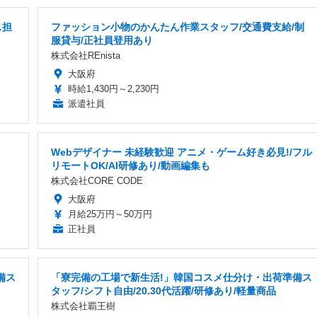
ス担
ファッション小物のかんたん作業スタッフ/交通費支給/制
服貸与/正社員登用あり
株式会社REnista
大阪府
時給1,430円～2,230円
派遣社員
Webデザイナー 未経験歓迎 アニメ・ゲーム好き必見!/フル
リモートOK/AI研修あり/動画編集も
株式会社CORE CODE
大阪府
月給25万円～50万円
正社員
備ス
「寮完備の工場で新生活!」韓国コスメ仕分け・出荷準備ス
タッフ/シフト自由/20.30代活躍/研修あり/軽量商品
株式会社覇王樹