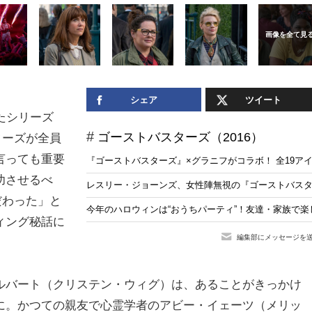
シェア
ツイート
たシリーズ
ゴーストバスターズ（2016）
ターズが全員
言っても重要
『ゴーストバスターズ』×グラニフがコラボ！ 全19アイ
功させるべ
レスリー・ジョーンズ、女性陣無視の『ゴーストバス
だわった」と
今年のハロウィンは“おうちパーティ”！友達・家族で楽
ィング秘話に
編集部にメッセージを
ルバート（クリステン・ウィグ）は、あることがきっかけ
に。かつての親友で心霊学者のアビー・イェーツ（メリッ