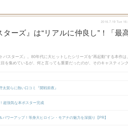
2016.7.19 Tue 16
ターズ』は“リアルに仲良し”！「最
トバスターズ』。80年代に大ヒットしたシリーズを“再起動”する本作は
注目を集めているが、何と言っても重要だったのが、そのキャスティン
野太賀らに熱い口コミ『開戦前夜』
ら！超強気な本ポスター完成
＆パワーアップ！等身大ヒロイン・モアナの魅力を深掘り【PR】