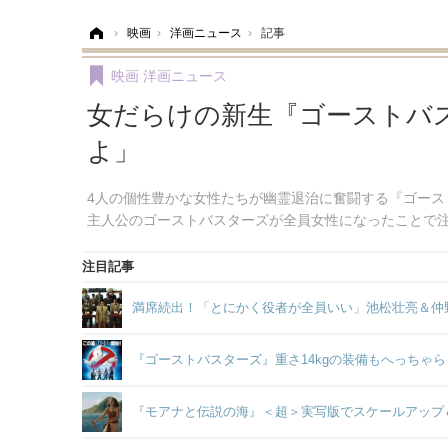
ホーム
›
映画
›
洋画ニュース
›
記事
映画
洋画ニュース
女だらけの新生『ゴーストバス
よ」
4人の個性豊かな女性たちが幽霊退治に奮闘する『ゴース
主人公のゴーストバスターズが全員女性になったことで
注目記事
満席続出！「とにかく役者が全員いい」池松壮亮＆仲
『ゴーストバスターズ』重さ14kgの装備もへっちゃ
『モアナと伝説の海』＜超＞実写版でスケールアップ