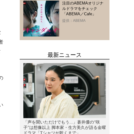
注目のABEMAオリジナ
ルドラマをチェック
「ABEMA／Cafe」
提供：ABEMA
バ
者
士
の
い