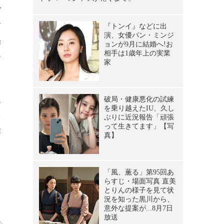
ダ
て
場
モ
っ
を
作