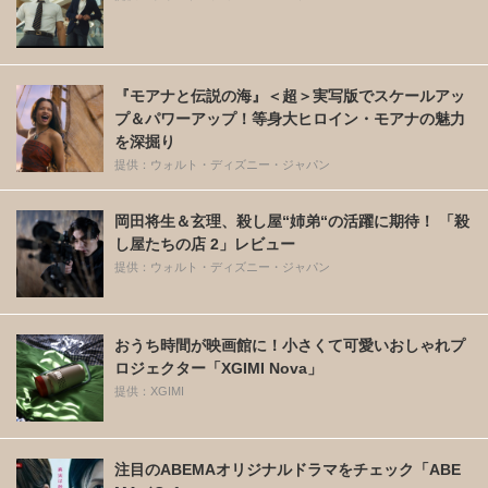
『モアナと伝説の海』＜超＞実写版でスケールアッ
プ＆パワーアップ！等身大ヒロイン・モアナの魅力
を深掘り
提供：ウォルト・ディズニー・ジャパン
岡田将生＆玄理、殺し屋“姉弟“の活躍に期待！ 「殺
し屋たちの店 2」レビュー
提供：ウォルト・ディズニー・ジャパン
おうち時間が映画館に！小さくて可愛いおしゃれプ
ロジェクター「XGIMI Nova」
提供：XGIMI
注目のABEMAオリジナルドラマをチェック「ABE