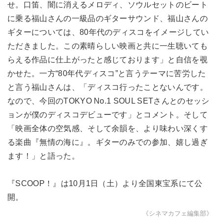
せ。口笛、闇に消えるメロディ、ソウルセットのビート
に乗る福山さんの一級品のギターサウンド、福山さんの
ギターについては、80年代のディスコをイメージしてい
ただきました。この素晴らしい映画と共に一生聴いても
らえる作品に仕上がったと感じております」と自信を覗
かせた。一方“80年代ディスコ”と言うテーマに苦労した
と言う福山さんは、「ディスコ行ったことないんです。
なので、今回のTOKYO No.1 SOUL SETさんとのセッシ
ョンが僕のディスコデビューです」とコメント。そして
「映画全体の空気感、そして余韻を、より味わい深くす
る楽曲『無情の海に』。ギターのみでの参加、嬉し過ぎ
ます！」と語った。
『SCOOP！』は10月1日（土）より全国東宝系にて公
開。
《シネマカフェ編集部》