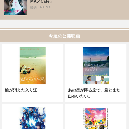
MA／Cafe」
提供：ABEMA
今週の公開映画
鯨が消えた入り江
あの星が降る丘で、君とまた
出会いたい。