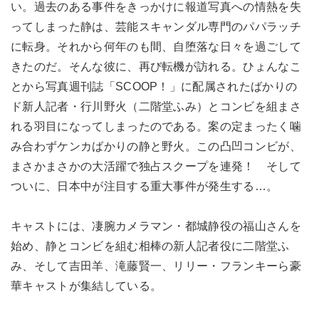
い。過去のある事件をきっかけに報道写真への情熱を失
ってしまった静は、芸能スキャンダル専門のパパラッチ
に転身。それから何年のも間、自堕落な日々を過ごして
きたのだ。そんな彼に、再び転機が訪れる。ひょんなこ
とから写真週刊誌「SCOOP！」に配属されたばかりの
ド新人記者・行川野火（二階堂ふみ）とコンビを組まさ
れる羽目になってしまったのである。案の定まったく噛
み合わずケンカばかりの静と野火。この凸凹コンビが、
まさかまさかの大活躍で独占スクープを連発！ そして
ついに、日本中が注目する重大事件が発生する…。
キャストには、凄腕カメラマン・都城静役の福山さんを
始め、静とコンビを組む相棒の新人記者役に二階堂ふ
み、そして吉田羊、滝藤賢一、リリー・フランキーら豪
華キャストが集結している。