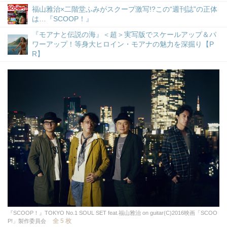
福山雅治×二階堂ふみがスクープ激写!?この“週刊誌”の正体
は…『SCOOP！』
『モアナと伝説の海』＜超＞実写版でスケールアップ＆パ
ワーアップ！等身大ヒロイン・モアナの魅力を深掘り【P
R】
『SCOOP！』TOKYO No.1 SOUL SET feat.福山雅治 on guitar(C)2016映画「SCOO
全 5 枚
P!」製作委員会