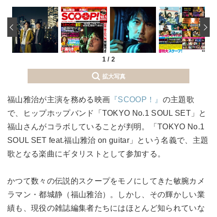
‹
1
/
2
拡大写真
福山雅治が主演を務める映画
『SCOOP！』
の主題歌
で、ヒップホップバンド「TOKYO No.1 SOUL SET」と
福山さんがコラボしていることが判明。「TOKYO No.1
SOUL SET feat.福山雅治 on guitar」という名義で、主題
歌となる楽曲にギタリストとして参加する。
かつて数々の伝説的スクープをモノにしてきた敏腕カメ
ラマン・都城静（福山雅治）。しかし、その輝かしい業
績も、現役の雑誌編集者たちにはほとんど知られていな