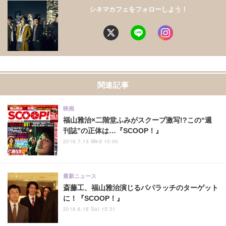
シネマカフェをフォローしよう！
関連記事
映画
福山雅治×二階堂ふみがスクープ激写!?この“週
刊誌”の正体は…『SCOOP！』
2016.7.13 Wed 10:00
最新ニュース
斎藤工、福山雅治演じるパパラッチのターゲット
に！『SCOOP！』
2016.6.18 Sat 15:31