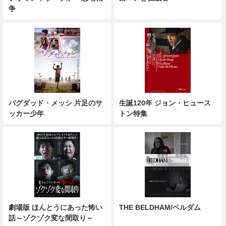
争
バグダッド・メッシ 片足のサ
生誕120年 ジョン・ヒュース
ッカー少年
トン特集
劇場版 ほんとうにあった怖い
THE BELDHAM/ベルダム
話～ゾクゾク変な間取り～