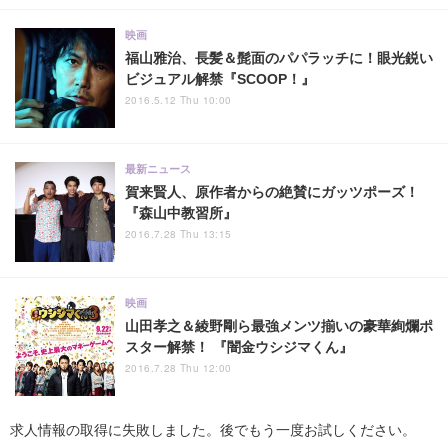
映画
福山雅治、長髪＆髭面のパパラッチに！眼光鋭い
ビジュアル解禁『SCOOP！』
2016.5.12 Thu 10:00
最新ニュース
賀来賢人、原作者からの絶賛にガッツポーズ！
『森山中教習所』
2016.7.28 Thu 13:15
映画
山田孝之＆綾野剛ら最強メンツ揃いの豪華絢爛ポ
スター解禁！ 『闇金ウシジマくん』
2016.7.28 Thu 12:00
求人情報の取得に失敗しました。後でもう一度お試しください。