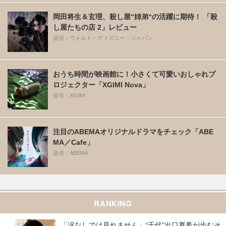
岡田将生＆玄理、殺し屋“姉弟“の活躍に期待！ 「殺
し屋たちの店 2」レビュー
提供：ウォルト・ディズニー・ジャパン
おうち時間が映画館に！小さくて可愛いおしゃれプ
ロジェクター「XGIMI Nova」
提供：XGIMI
注目のABEMAオリジナルドラマをチェック「ABE
MA／Cafe」
提供：ABEMA
RANKING
「涙なしでは見れません」“千代”出口夏希が歩むそ