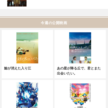
今週の公開映画
鯨が消えた入り江
あの星が降る丘で、君とまた
出会いたい。