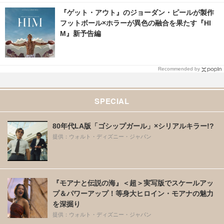
『ゲット・アウト』のジョーダン・ピールが製作
フットボール×ホラーが異色の融合を果たす『HI
M』新予告編
Recommended by
SPECIAL
80年代LA版「ゴシップガール」×シリアルキラー!?
提供：ウォルト・ディズニー・ジャパン
『モアナと伝説の海』＜超＞実写版でスケールアッ
プ＆パワーアップ！等身大ヒロイン・モアナの魅力
を深掘り
提供：ウォルト・ディズニー・ジャパン