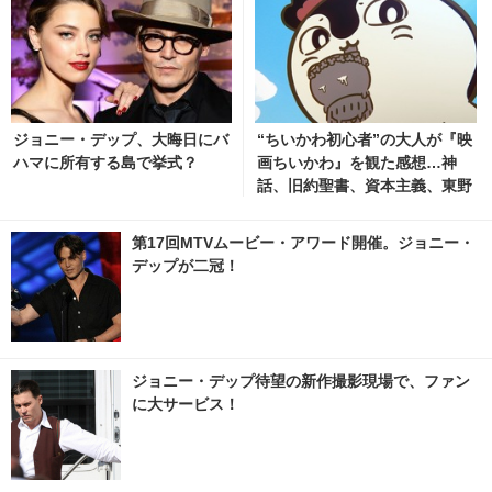
ジョニー・デップ、大晦日にバ
“ちいかわ初心者”の大人が『映
ハマに所有する島で挙式？
画ちいかわ』を観た感想…神
話、旧約聖書、資本主義、東野
圭吾にジブリ作品を彷彿【ネタ
バレあり】
第17回MTVムービー・アワード開催。ジョニー・
デップが二冠！
ジョニー・デップ待望の新作撮影現場で、ファン
に大サービス！