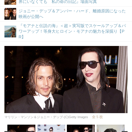
界にいなくても 私の命の日記』場面写真
ジョニー・デップ＆アンバー・ハード、離婚原因になった
映画が公開へ
『モアナと伝説の海』＜超＞実写版でスケールアップ＆パ
ワーアップ！等身大ヒロイン・モアナの魅力を深掘り【P
R】
全 5 枚
マリリン・マンソン＆ジョニー・デップ-(C)Getty Images