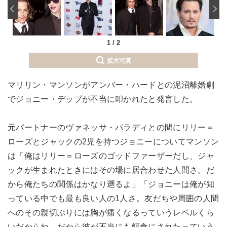
‹
1
/
2
拡大写真
マリリン・マンソンがアンバー・ハードとの泥沼離婚劇
でジョニー・デップが不当に叩かれたと発言した。
元パートナーのヴァネッサ・パラディとの間にリリー＝
ローズとジャックの2児を持つジョニーについてマンソン
は「俺はリリー＝ローズのゴッドファーザーだし、ジャ
ックが生まれたときにはその場に居合わせた人間さ。だ
から俺たちの関係はかなり遡るよ」「ジョニーは俺が知
っている中でも最も良い人の1人さ。友だちや周囲の人間
へのその親切ぶりには胸が痛くなるっていうレベルくら
いだからね。だから彼が不当にも餌食にされたっていう