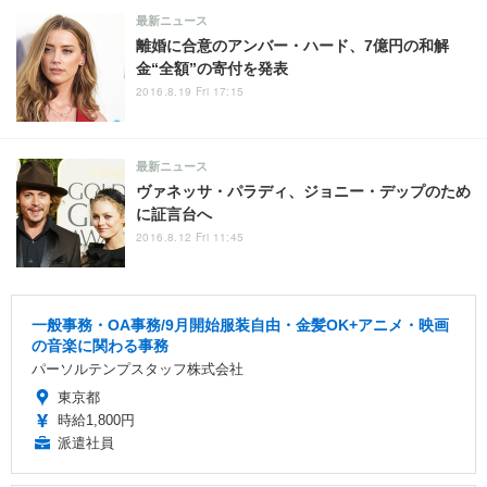
最新ニュース
離婚に合意のアンバー・ハード、7億円の和解
金“全額”の寄付を発表
2016.8.19 Fri 17:15
最新ニュース
ヴァネッサ・パラディ、ジョニー・デップのため
に証言台へ
2016.8.12 Fri 11:45
一般事務・OA事務/9月開始服装自由・金髪OK+アニメ・映画
の音楽に関わる事務
パーソルテンプスタッフ株式会社
東京都
時給1,800円
派遣社員