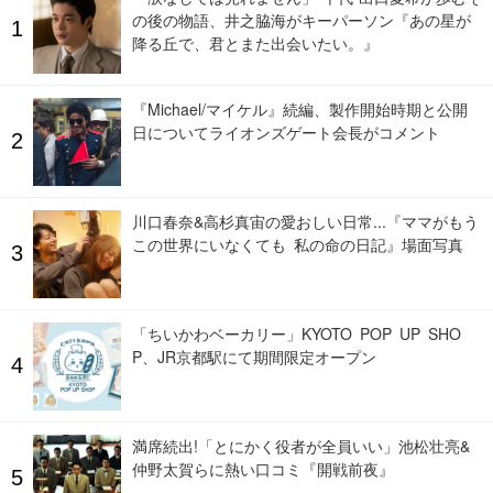
の後の物語、井之脇海がキーパーソン『あの星が
降る丘で、君とまた出会いたい。』
『Michael/マイケル』続編、製作開始時期と公開
日についてライオンズゲート会長がコメント
川口春奈&高杉真宙の愛おしい日常...『ママがもう
この世界にいなくても 私の命の日記』場面写真
「ちいかわベーカリー」KYOTO POP UP SHO
P、JR京都駅にて期間限定オープン
満席続出!「とにかく役者が全員いい」池松壮亮&
仲野太賀らに熱い口コミ『開戦前夜』