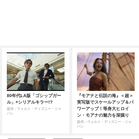
80年代LA版「ゴシップガー
『モアナと伝説の海』＜超＞
ル」×シリアルキラー!?
実写版でスケールアップ＆パ
ワーアップ！等身大ヒロイ
提供：ウォルト・ディズニー・ジャ
パン
ン・モアナの魅力を深掘り
提供：ウォルト・ディズニー・ジャ
パン