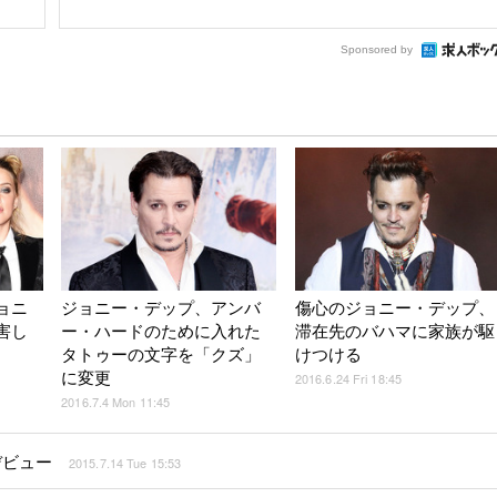
Sponsored by
ョニ
ジョニー・デップ、アンバ
傷心のジョニー・デップ、
害し
ー・ハードのために入れた
滞在先のバハマに家族が駆
タトゥーの文字を「クズ」
けつける
に変更
2016.6.24 Fri 18:45
2016.7.4 Mon 11:45
デビュー
2015.7.14 Tue 15:53