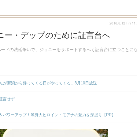
2016.8.12 Fri 11
ニー・デップのために証言台へ
ハードの法廷争いで、ジョニーをサポートするべく証言台に立つことに
んが新潟から帰ってくる日がやってくる…8月10日放送
証言せず
＆パワーアップ！等身大ヒロイン・モアナの魅力を深掘り【PR】