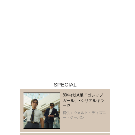
SPECIAL
80年代LA版「ゴシップ
ガール」×シリアルキラ
ー!?
提供：ウォルト・ディズニ
ー・ジャパン