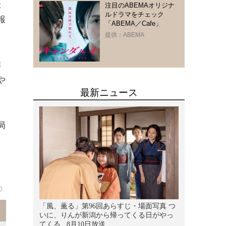
た
注目のABEMAオリジナ
ルドラマをチェック
報
「ABEMA／Cafe」
提供：ABEMA
隣
や
局
》