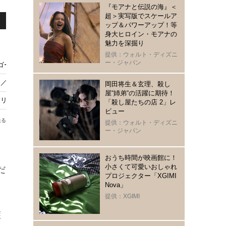
『モアナと伝説の海』＜
超＞実写版でスケールア
ップ＆パワーアップ！等
身大ヒロイン・モアナの
魅力を深掘り
提供：ウォルト・ディズニ
ー・ジャパン
ーストたち』11月13日公開決定
／呪われた海賊たち』あらすじ＆キャストまとめ【7月18日21時放送】
岡田将生＆玄理、殺し
屋“姉弟“の活躍に期待！
Day Drinker』、2027年3月26日全米公開
「殺し屋たちの店 2」レ
ビュー
送る
提供：ウォルト・ディズニ
ー・ジャパン
も
おうち時間が映画館に！
小さくて可愛いおしゃれ
だ
プロジェクター「XGIMI
Nova」
提供：XGIMI
護