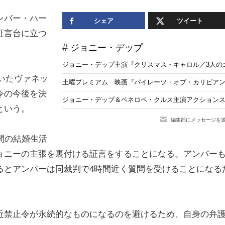
ンバー・ハー
シェア
ツイート
証言台に立つ
ジョニー・デップ
ジョニー・デップ主演『クリスマス・キャロル／3人のゴ
ていたヴァネッ
土曜プレミアム 映画『パイレーツ・オブ・カリビアン
令の今後を決
ジョニー・デップ＆ペネロペ・クルス主演アクションスリラー『
という。
編集部にメッセージを
間の結婚生活
ョニーの主張を裏付ける証言をすることになる。アンバー
るとアンバーは同裁判で4時間近く質問を受けることになる
近禁止令が永続的なものになるのを避けるため、自身の弁