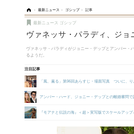
ホーム
›
最新ニュース
›
ゴシップ
›
記事
最新ニュース
ゴシップ
ヴァネッサ・パラディ、ジョ
ヴァネッサ・パラディがジョニー・デップとアンバー・
るようだ。
注目記事
「風、薫る」第96回あらすじ・場面写真 ついに、り
アンバー・ハード、ジョニー・デップとの離婚審問で
『モアナと伝説の海』＜超＞実写版でスケールアップ