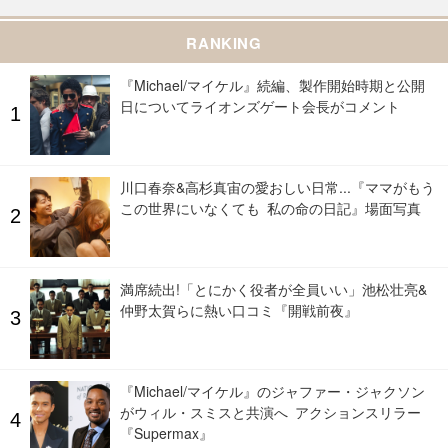
RANKING
『Michael/マイケル』続編、製作開始時期と公開
日についてライオンズゲート会長がコメント
川口春奈&高杉真宙の愛おしい日常...『ママがもう
この世界にいなくても 私の命の日記』場面写真
満席続出!「とにかく役者が全員いい」池松壮亮&
仲野太賀らに熱い口コミ『開戦前夜』
『Michael/マイケル』のジャファー・ジャクソン
がウィル・スミスと共演へ アクションスリラー
『Supermax』