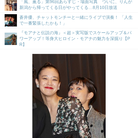
「風、薫る」第96回あらすじ・場面写真 ついに、りんが
新潟から帰ってくる日がやってくる…8月10日放送
蒼井優、チャットモンチーと一緒にライブで演奏！ 「人生
で一番緊張したかも！」
『モアナと伝説の海』＜超＞実写版でスケールアップ＆パ
ワーアップ！等身大ヒロイン・モアナの魅力を深掘り【P
R】