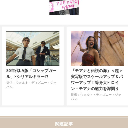
80年代LA版「ゴシップガー
『モアナと伝説の海』＜超＞
ル」×シリアルキラー!?
実写版でスケールアップ＆パ
ワーアップ！等身大ヒロイ
提供：ウォルト・ディズニー・ジャ
パン
ン・モアナの魅力を深掘り
提供：ウォルト・ディズニー・ジャ
パン
関連記事