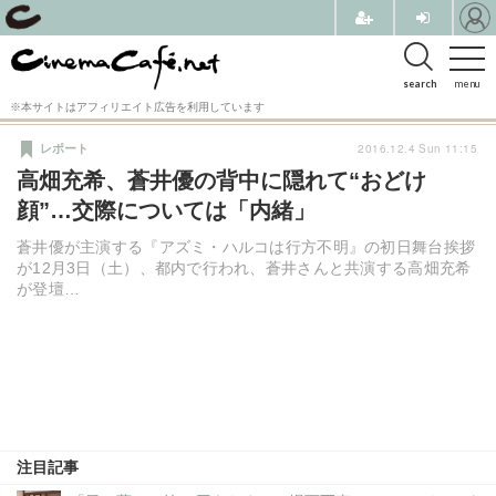
search
menu
※本サイトはアフィリエイト広告を利用しています
2016.12.4 Sun 11:15
レポート
高畑充希、蒼井優の背中に隠れて“おどけ
顔”…交際については「内緒」
蒼井優が主演する『アズミ・ハルコは行方不明』の初日舞台挨拶
が12月3日（土）、都内で行われ、蒼井さんと共演する高畑充希
が登壇…
注目記事