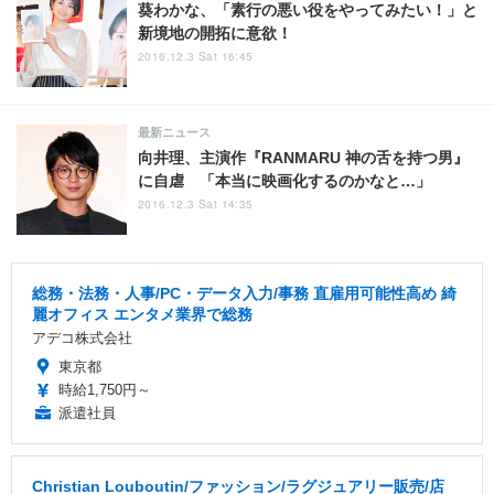
葵わかな、「素行の悪い役をやってみたい！」と
新境地の開拓に意欲！
2016.12.3 Sat 16:45
最新ニュース
向井理、主演作『RANMARU 神の舌を持つ男』
に自虐 「本当に映画化するのかなと…」
2016.12.3 Sat 14:35
総務・法務・人事/PC・データ入力/事務 直雇用可能性高め 綺
麗オフィス エンタメ業界で総務
アデコ株式会社
東京都
時給1,750円～
派遣社員
Christian Louboutin/ファッション/ラグジュアリー販売/店