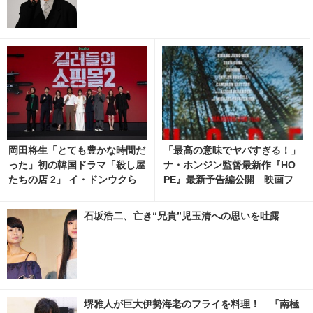
岡田将生「とても豊かな時間だ
「最高の意味でヤバすぎる！」
った」初の韓国ドラマ「殺し屋
ナ・ホンジン監督最新作『HO
たちの店 2」 イ・ドンウクら
PE』最新予告編公開 映画フ
と撮影秘話明かす 3枚目の写
ァン騒然
真・画像 | cinemacafe.net
石坂浩二、亡き“兄貴”児玉清への思いを吐露
堺雅人が巨大伊勢海老のフライを料理！ 『南極