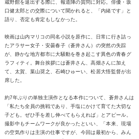
蔵野館を退出する際に、報道陣の質問に対応。俳優・坂
口健太郎との交際について聞かれると、「内緒です」と
語り、否定も肯定もしなかった。
映画は山内マリコの同名小説を原作に、日常に行き詰っ
たアラサー女子・安曇春子（蒼井さん）の突然の失踪
が、静かな地方都市に大騒動を巻き起こす異色の青春グ
ラフィティ。舞台挨拶には蒼井さん、高畑さんに加え
て、太賀、葉山奨之、石崎ひゅーい、松居大悟監督が出
席した。
約7年ぶりの単独主演作となる本作について、蒼井さんは
「私たち全員の挑戦であり、手塩にかけて育てた大切な
子ども。ぜひ手を差し伸べてもらえれば」とアピール。
撮影中もチームワークが良かったといい、「本来、現場
の空気作りは主演の仕事ですが、今回は最初から、みん