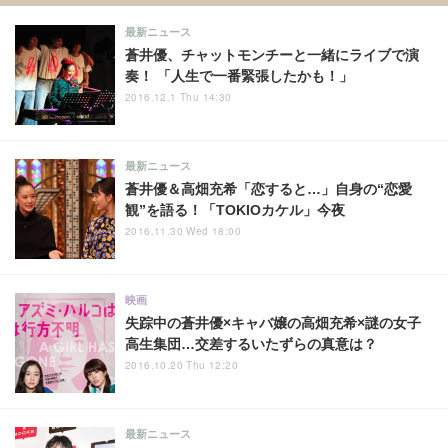
最新ニュース
蒼井優、チャットモンチーと一緒にライブで演
奏！ 「人生で一番緊張したかも！」
2016.12.1 Thu 14:30
最新ニュース
蒼井優＆高畑充希「恋すると…」自身の“恋愛
観”を語る！「TOKIOカケル」今夜
2016.11.30 Wed 18:00
映画
失踪中の蒼井優×キャバ嬢の高畑充希×謎の女子
高生集団…交差するいたずらの真意は？
2016.10.20 Thu 12:20
最新ニュース