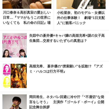
川口春奈＆高杉真宙の愛おしい
小松菜奈、初のモデル・女優以
日常…『ママがもうこの世界に
外の仕事体験！ 劇場“1日支配
いなくても 私の命の日記』場
人”に観客パニック
面写真 1枚目の写真・画像 | ci
nemacafe.net
失踪中の蒼井優×キャバ嬢の高畑充希×謎の女子高
生集団…交差するいたずらの真意は？
高畑充希、 蒼井優の“捜索願い”を拡散!? 『アズ
ミ・ハルコは行方不明』
岡田将生、ネタバレ回避に冷や汗「“不適切”な発
言をしそう」 主演作『ゴールド・ボーイ』公開
記念舞台挨拶