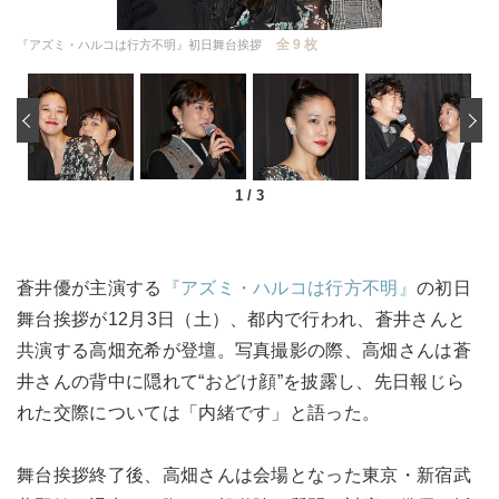
全 9 枚
『アズミ・ハルコは行方不明』初日舞台挨拶
‹
1
/
3
蒼井優が主演する
『アズミ・ハルコは行方不明』
の初日
舞台挨拶が12月3日（土）、都内で行われ、蒼井さんと
共演する高畑充希が登壇。写真撮影の際、高畑さんは蒼
井さんの背中に隠れて“おどけ顔”を披露し、先日報じら
れた交際については「内緒です」と語った。
舞台挨拶終了後、高畑さんは会場となった東京・新宿武