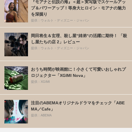
『モアナと伝説の海』＜超＞実写版でスケールアッ
プ＆パワーアップ！等身大ヒロイン・モアナの魅力
を深掘り
提供：ウォルト・ディズニー・ジャパン
岡田将生＆玄理、殺し屋“姉弟“の活躍に期待！ 「殺
し屋たちの店 2」レビュー
提供：ウォルト・ディズニー・ジャパン
おうち時間が映画館に！小さくて可愛いおしゃれプ
ロジェクター「XGIMI Nova」
提供：XGIMI
注目のABEMAオリジナルドラマをチェック「ABE
MA／Cafe」
提供：ABEMA