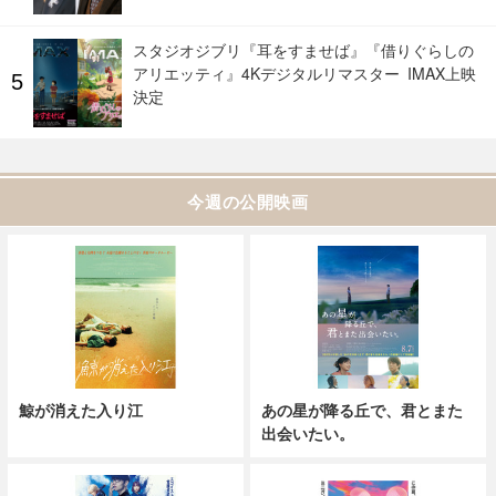
スタジオジブリ『耳をすませば』『借りぐらしの
アリエッティ』4Kデジタルリマスター IMAX上映
決定
今週の公開映画
鯨が消えた入り江
あの星が降る丘で、君とまた
出会いたい。