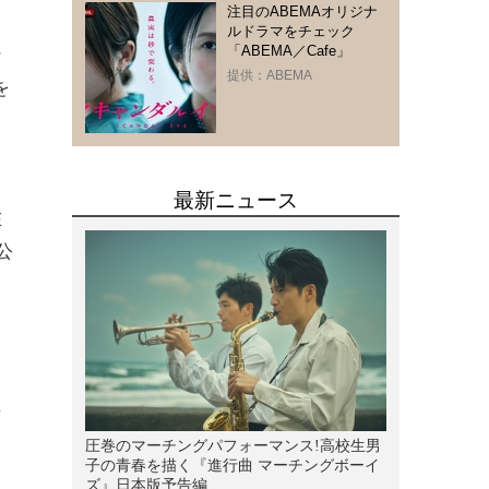
注目のABEMAオリジナ
ルドラマをチェック
「ABEMA／Cafe」
ン
提供：ABEMA
を
在
公
ク
マ