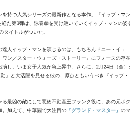
ンを持つ人気シリーズの最新作となる本作。『イップ・マ
）を経た第3弾は、詠春拳を受け継いでいくイップ・マンの姿
のタイトルがついた。
の達人イップ・マンを演じるのは、もちろんドニー・イェ
・ワン／スター・ウォーズ・ストーリー』にフォースの存
演し、いま女子人気が急上昇中。さらに、2月24日（金）
起動』と大活躍を見せる彼の、原点ともいうべき『イップ・
。
かる最凶の敵にして悪徳不動産王フランク役に、あの元ボ
加。加えて、中華圏で大注目の
『グランド・マスター』
の