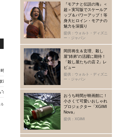
『モアナと伝説の海』＜
超＞実写版でスケールア
ップ＆パワーアップ！等
身大ヒロイン・モアナの
魅力を深掘り
提供：ウォルト・ディズニ
ー・ジャパン
岡田将生＆玄理、殺し
屋“姉弟“の活躍に期待！
「殺し屋たちの店 2」レ
ビュー
当時の予告編も
提供：ウォルト・ディズニ
ー・ジャパン
放送
ら”の海外版予告到着
おうち時間が映画館に！
小さくて可愛いおしゃれ
送る
プロジェクター「XGIMI
Nova」
提供：XGIMI