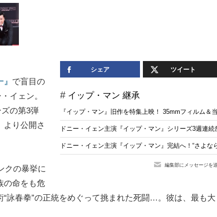
シェア
ツイート
ー』
で盲目の
イップ・マン 継承
ー・イェン。
ーズの第3弾
『イップ・マン』旧作を特集上映！ 35mmフィルム＆
土）より公開さ
ドニー・イェン主演『イップ・マン』シリーズ3週連続
ドニー・イェン主演『イップ・マン』完結へ！“さよな
編集部にメッセージを
ンクの暴挙に
族の命をも危
“詠春拳”の正統をめぐって挑まれた死闘…。彼は、最も大