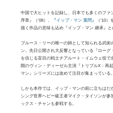
中国で大ヒットを記録し、日本でも多くのファ
序章』（’08）、
『イップ・マン 葉問』
（’10
描く作品の意味も込め『イップ・マン 継承』と
ブルース・リーの唯一の師として知られる武術
ン。先日公開され大反響となっている『ローグ
を信じる盲目の戦士チアルート・イムウェ役で出
開のヴィン・ディーゼル主演『トリプルX：再
マン』シリーズには改めて注目が集まっている
しかも本作では、イップ・マンの前に立ちはだ
シング世界ヘビー級王者マイク・タイソンが参
ックス・チャンも参戦する。