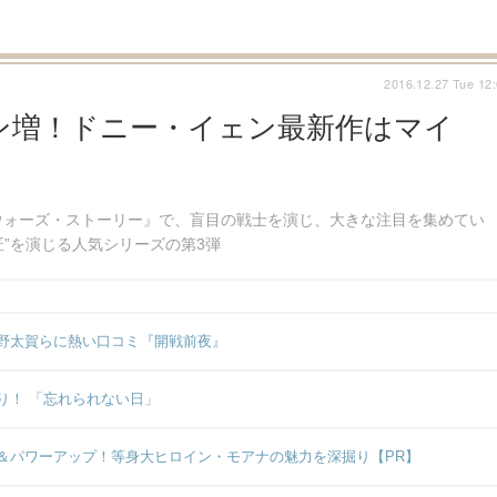
2016.12.27 Tue 12
ン増！ドニー・イェン最新作はマイ
ウォーズ・ストーリー』で、盲目の戦士を演じ、大きな注目を集めてい
匠”を演じる人気シリーズの第3弾
野太賀らに熱い口コミ『開戦前夜』
り！ 「忘れられない日」
＆パワーアップ！等身大ヒロイン・モアナの魅力を深掘り【PR】