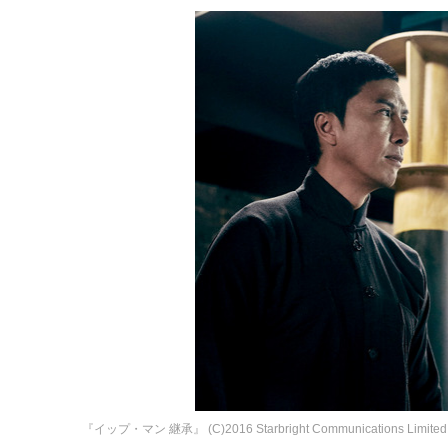
『イップ・マン 継承』 (C)2016 Starbright Communications Limited Al