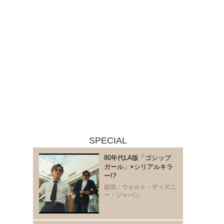
SPECIAL
80年代LA版「ゴシップ
ガール」×シリアルキラ
ー!?
提供：ウォルト・ディズニ
ー・ジャパン