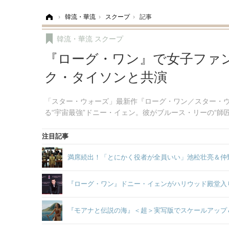
ホーム
›
韓流・華流
›
スクープ
›
記事
韓流・華流
スクープ
『ローグ・ワン』で女子ファ
ク・タイソンと共演
「スター・ウォーズ」最新作『ローグ・ワン／スター・
る“宇宙最強”ドニー・イェン。彼がブルース・リーの“師
注目記事
満席続出！「とにかく役者が全員いい」池松壮亮＆仲
『ローグ・ワン』ドニー・イェンがハリウッド殿堂入
『モアナと伝説の海』＜超＞実写版でスケールアップ