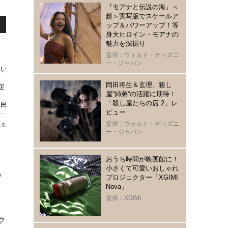
『モアナと伝説の海』＜
超＞実写版でスケールア
ップ＆パワーアップ！等
身大ヒロイン・モアナの
魅力を深掘り
提供：ウォルト・ディズニ
ー・ジャパン
い」ミュージカル「ディア・エヴァン・ハンセン」舞台写真&コメント到着
岡田将生＆玄理、殺し
決定！ 日本は5都市を巡る
屋“姉弟“の活躍に期待！
「殺し屋たちの店 2」レ
」2027年1月上演決定
ビュー
提供：ウォルト・ディズニ
送る
ー・ジャパン
おうち時間が映画館に！
小さくて可愛いおしゃれ
の
プロジェクター「XGIMI
Nova」
提供：XGIMI
ク