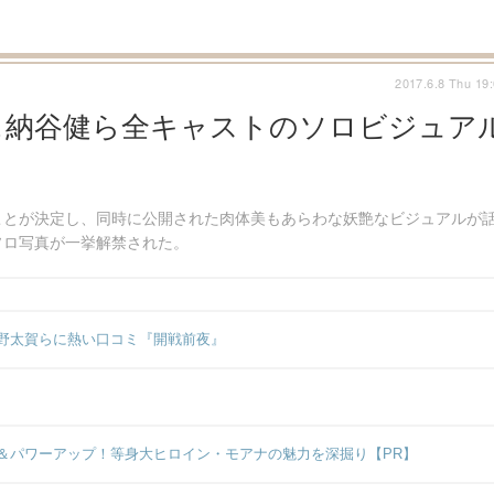
2017.6.8 Thu 19
＆納谷健ら全キャストのソロビジュア
ことが決定し、同時に公開された肉体美もあらわな妖艶なビジュアルが
ソロ写真が一挙解禁された。
野太賀らに熱い口コミ『開戦前夜』
＆パワーアップ！等身大ヒロイン・モアナの魅力を深掘り【PR】