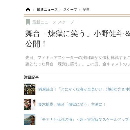
ホーム
›
最新ニュース
›
スクープ
›
記事
最新ニュース
スクープ
舞台「煉獄に笑う」小野健斗
公開！
先日、フィギュアスケーターの浅田舞が女優初挑戦する
題となった舞台「煉獄に笑う」。この度、全キャストの
注目記事
満席続出！「とにかく役者が全員いい」池松壮亮＆仲
鈴木拡樹、舞台「煉獄に笑う」主演に！
『モアナと伝説の海』＜超＞実写版でスケールアップ