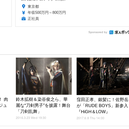
東京都
年収500万円～800万円
正社員
Sponsored by
！ 肉
鈴木拡樹＆染谷俊之ら、華
窪田正孝、銀髪に！佐野岳
ジュ
麗な“刀剣男子”を披露！舞台
が「RUDE BOYS」新参入
「刀剣乱舞」
『HiGH＆LOW』
2016.3.23 Wed 19:30
2017.6.8 Thu 14:00