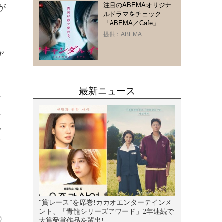
注目のABEMAオリジナ
が
ルドラマをチェック
鈴
「ABEMA／Cafe」
提供：ABEMA
ャ
始
航
地
吉
》