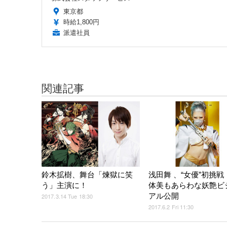
東京都
時給1,800円
派遣社員
関連記事
鈴木拡樹、舞台「煉獄に笑
浅田舞 、“女優”初挑戦
う」主演に！
体美もあらわな妖艶ビ
アル公開
2017.3.14 Tue 18:30
2017.6.2 Fri 11:30