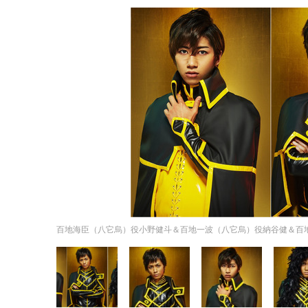
百地海臣（八它烏）役小野健斗＆百地一波（八它烏）役納谷健＆百