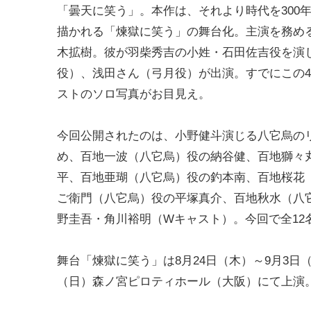
「曇天に笑う」。本作は、それより時代を300
描かれる「煉獄に笑う」の舞台化。主演を務め
木拡樹。彼が羽柴秀吉の小姓・石田佐吉役を演
役）、浅田さん（弓月役）が出演。すでにこの
ストのソロ写真がお目見え。
今回公開されたのは、小野健斗演じる八它烏の
め、百地一波（八它烏）役の納谷健、百地獅々
平、百地亜瑚（八它烏）役の釣本南、百地桜花
ご衛門（八它烏）役の平塚真介、百地秋水（八
野圭吾・角川裕明（Wキャスト）。今回で全12
舞台「煉獄に笑う」は8月24日（木）～9月3日
（日）森ノ宮ピロティホール（大阪）にて上演