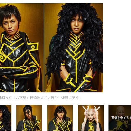
地獅々丸（八它烏）役碕理人／／舞台「煉獄に笑う」