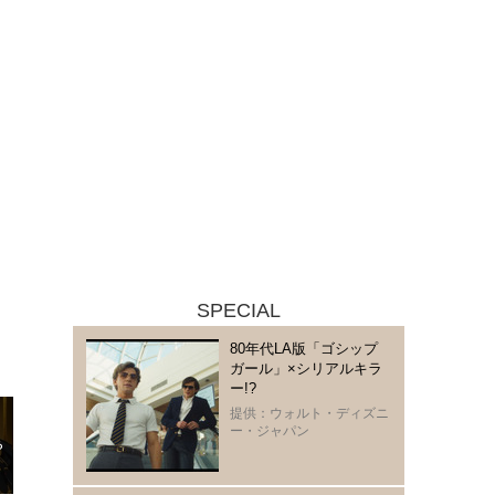
SPECIAL
80年代LA版「ゴシップ
ガール」×シリアルキラ
ー!?
提供：ウォルト・ディズニ
ー・ジャパン