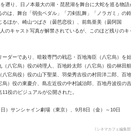
年を遡り、日ノ本最大の湖・琵琶湖を舞台に大蛇を巡る物語
るのは、舞台「弱虫ペダル」「刀剣乱舞」「ノラガミ」の
じるほか、崎山つばさ（曇芭恋役）、前島亜美（曇阿国
4人のキャスト写真が解禁されているが、このほど残りのキ
リーダーであり、暗殺専門の戦忍・百地海臣（八它烏）を
丸（八它烏）役の碕理人、百地鈴太郎（八它烏）役の林田
（八它烏役）役の山下聖菜、羽柴秀吉役の村田洋二郎、百
它烏）役の東慶介、島左近役の中村誠治郎、百地丹波役の
名11役のビジュアルが公開された。
（日）サンシャイン劇場（東京）、9月8日（金）～10日
。
《シネマカフェ編集部