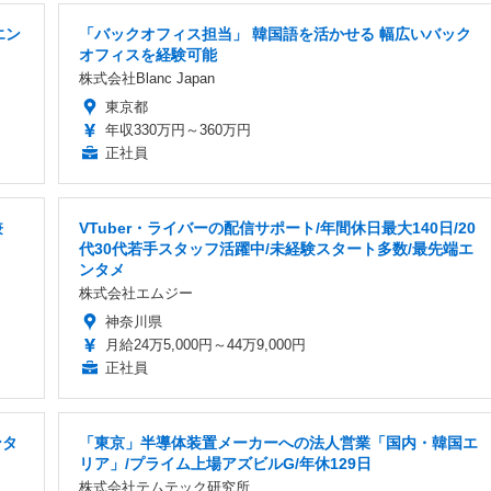
エン
「バックオフィス担当」 韓国語を活かせる 幅広いバック
オフィスを経験可能
株式会社Blanc Japan
東京都
年収330万円～360万円
正社員
兼
VTuber・ライバーの配信サポート/年間休日最大140日/20
代30代若手スタッフ活躍中/未経験スタート多数/最先端エ
ンタメ
株式会社エムジー
神奈川県
月給24万5,000円～44万9,000円
正社員
ンタ
「東京」半導体装置メーカーへの法人営業「国内・韓国エ
リア」/プライム上場アズビルG/年休129日
株式会社テムテック研究所