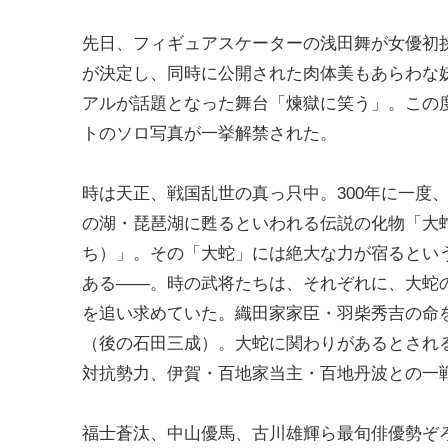
先日、フィギュアスケーターの浅田舞が女優初
が決定し、同時に公開された肉体美もあらわな
アルが話題となった舞台「煉獄に笑う」。この
トのソロ写真が一挙解禁された。
時は天正、戦国乱世の真っ只中。300年に一度
の湖・琵琶湖に甦るといわれる伝説の化物「大
ち）」。その「大蛇」には絶大な力が宿るとい
ある――。時の武将たちは、それぞれに、大蛇
を追い求めていた。織田家家臣・羽柴秀吉の命
（後の石田三成）。大蛇に関わりがあるとされ
対抗勢力、伊賀・百地家当主・百地丹波との一
福士蒼汰、中山優馬、古川雄輝ら最旬俳優勢ぞ