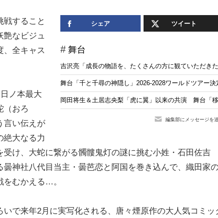
挑戦すること
シェア
ツイート
妖艶なビジュ
舞台
度、全キャス
吉沢亮「成長の物語を、たくさんの方に観ていただきた
舞台「千と千尋の神隠し」2026-2028ワールドツアー
、日ノ本最大
岡田将生＆土居志央梨「虎に翼」以来の共演 舞台「移民
蛇（おろ
編集部にメッセージを
う言い伝えが
の絶大なる力
を受け、大蛇に繋がる髑髏鬼灯の謎に挑む小姓・石田佐吉
る曇神社八代目当主・曇芭恋と阿国を巻き込んで、織田家
戦をむかえる…。
ろいで来年2月に実写化される、唐々煙原作の大人気コミッ