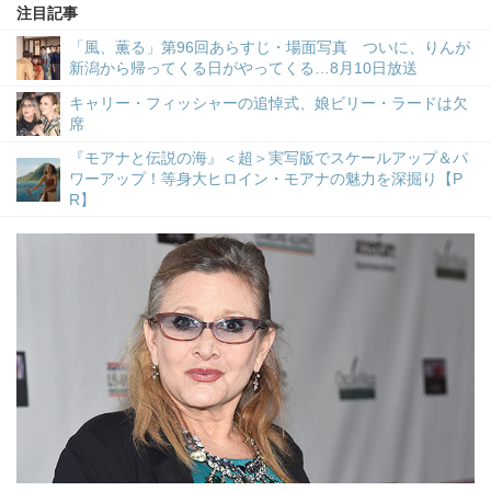
注目記事
「風、薫る」第96回あらすじ・場面写真 ついに、りんが
新潟から帰ってくる日がやってくる…8月10日放送
キャリー・フィッシャーの追悼式、娘ビリー・ラードは欠
席
『モアナと伝説の海』＜超＞実写版でスケールアップ＆パ
ワーアップ！等身大ヒロイン・モアナの魅力を深掘り【P
R】