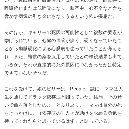
いう。睡眠時無呼吸症候群とはその名の通り、睡眠時に
呼吸停止または低呼吸になり、脳卒中、心不全など命を
脅かす病気の引き金にもなりうるという怖い疾患だ。
そのほか、キャリーの死因の可能性として複数の要素が
挙げられている。心臓の血管が狭く、硬くなっていたこ
とから動脈硬化による心臓病を患っていたことが考えら
れ、また、複数の薬を服用していたとの検視結果も出て
いるが、それが直接的に死の原因につながったかは特定
できていないそうだ。
これを受けて、娘のビリーは「People」誌に「ママは人
生を通してドラッグ依存症と闘っていた。結局、そのせ
いで命を落としたのよ」とふり返り、「ママは自分の死
をきっかけに、（依存症の）人々が助けを求める勇気を
持ってくれたらと思っているはず」と語っている。