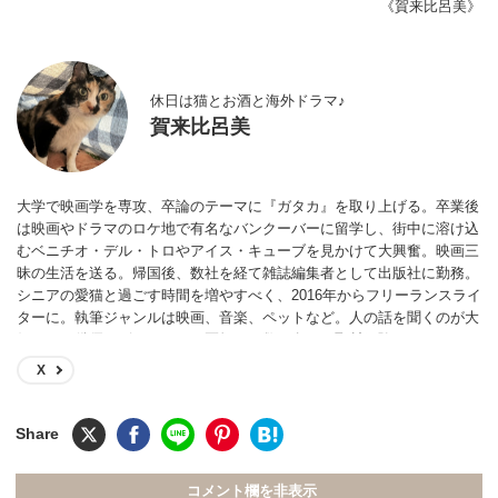
《賀来比呂美》
休日は猫とお酒と海外ドラマ♪
賀来比呂美
大学で映画学を専攻、卒論のテーマに『ガタカ』を取り上げる。卒業後
は映画やドラマのロケ地で有名なバンクーバーに留学し、街中に溶け込
むベニチオ・デル・トロやアイス・キューブを見かけて大興奮。映画三
昧の生活を送る。帰国後、数社を経て雑誌編集者として出版社に勤務。
シニアの愛猫と過ごす時間を増やすべく、2016年からフリーランスライ
ターに。執筆ジャンルは映画、音楽、ペットなど。人の話を聞くのが大
好きで、俳優、ピアニスト、医師など数百名への取材経験あり。
X
コメント欄を非表示