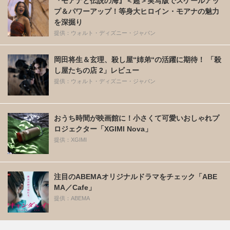
『モアナと伝説の海』＜超＞実写版でスケールアッ
プ＆パワーアップ！等身大ヒロイン・モアナの魅力
を深掘り
提供：ウォルト・ディズニー・ジャパン
岡田将生＆玄理、殺し屋“姉弟“の活躍に期待！ 「殺
し屋たちの店 2」レビュー
提供：ウォルト・ディズニー・ジャパン
おうち時間が映画館に！小さくて可愛いおしゃれプ
ロジェクター「XGIMI Nova」
提供：XGIMI
注目のABEMAオリジナルドラマをチェック「ABE
MA／Cafe」
提供：ABEMA