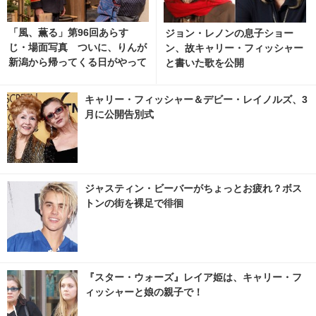
「風、薫る」第96回あらす
ジョン・レノンの息子ショー
じ・場面写真 ついに、りんが
ン、故キャリー・フィッシャー
新潟から帰ってくる日がやって
と書いた歌を公開
くる…8月10日放送 2枚目の写
真・画像 | cinemacafe.net
キャリー・フィッシャー＆デビー・レイノルズ、3
月に公開告別式
ジャスティン・ビーバーがちょっとお疲れ？ボス
トンの街を裸足で徘徊
『スター・ウォーズ』レイア姫は、キャリー・フ
ィッシャーと娘の親子で！