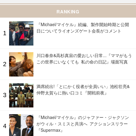
RANKING
『Michael/マイケル』続編、製作開始時期と公開
日についてライオンズゲート会長がコメント
川口春奈&高杉真宙の愛おしい日常...『ママがもう
この世界にいなくても 私の命の日記』場面写真
満席続出!「とにかく役者が全員いい」池松壮亮&
仲野太賀らに熱い口コミ『開戦前夜』
『Michael/マイケル』のジャファー・ジャクソン
がウィル・スミスと共演へ アクションスリラー
『Supermax』