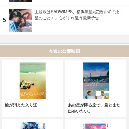
主題歌はRADWIMPS、横浜流星×広瀬すず『汝、
星のごとく』心がすれ違う最新予告
今週の公開映画
鯨が消えた入り江
あの星が降る丘で、君とまた
出会いたい。