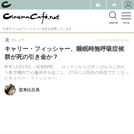
search
menu
※本サイトはアフィリエイト広告を利用しています
2017.6.19 Mon 18:45
ゴシップ
キャリー・フィッシャー、睡眠時無呼吸症候
群が死の引き金か？
昨年12月23日（現地時間）、ロンドンからロサンゼルスに向か
う航空機内で心臓発作を起こし、27日に入院先の病院で亡くなっ
たキャリー・フィッシャー。
賀来比呂美
賀来比呂美