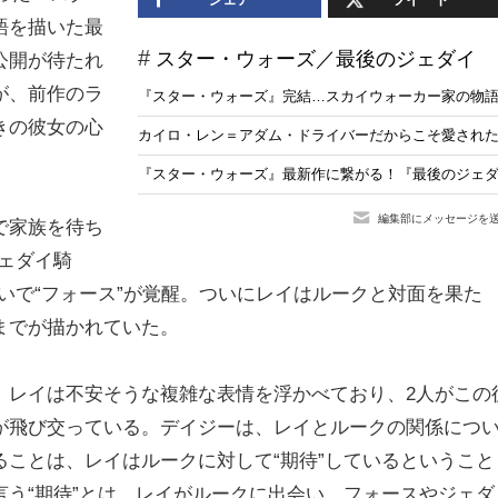
語を描いた最
スター・ウォーズ／最後のジェダイ
公開が待たれ
が、前作のラ
『スター・ウォーズ』完結…スカイウォーカー家の物
きの彼女の心
カイロ・レン＝アダム・ドライバーだからこそ愛された
『スター・ウォーズ』最新作に繋がる！『最後のジェダ
編集部にメッセージを
で家族を待ち
ェダイ騎
いで“フォース”が覚醒。ついにレイはルークと対面を果た
までが描かれていた。
、レイは不安そうな複雑な表情を浮かべており、2人がこの
が飛び交っている。デイジーは、レイとルークの関係につ
ことは、レイはルークに対して“期待”しているということ
う“期待”とは、レイがルークに出会い、フォースやジェダ