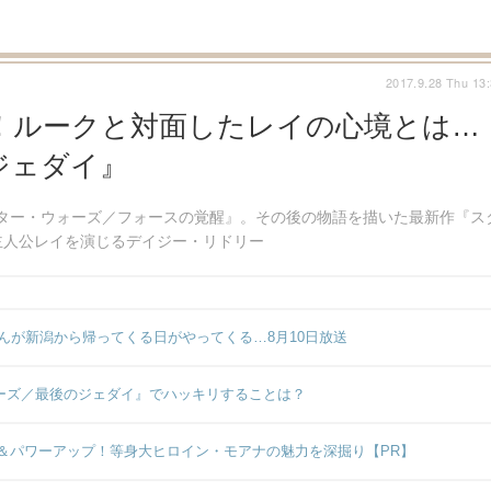
2017.9.28 Thu 13
！ルークと対面したレイの心境とは…
ジェダイ』
『スター・ウォーズ／フォースの覚醒』。その後の物語を描いた最新作『ス
主人公レイを演じるデイジー・リドリー
んが新潟から帰ってくる日がやってくる…8月10日放送
ォーズ／最後のジェダイ』でハッキリすることは？
＆パワーアップ！等身大ヒロイン・モアナの魅力を深掘り【PR】