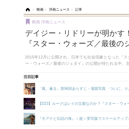
ホーム
›
映画
›
洋画ニュース
›
記事
映画
洋画ニュース
デイジー・リドリーが明かす
『スター・ウォーズ／最後の
2015年12月に公開され、日本でも社会現象となった
ー・ウォーズ／最後のジェダイ』の公開が待たれる中、
注目記事
「風、薫る」第96回あらすじ・場面写真 ついに、り
【D23】ルークはレイの父親なのか？『スター・ウ
『モアナと伝説の海』＜超＞実写版でスケールアップ