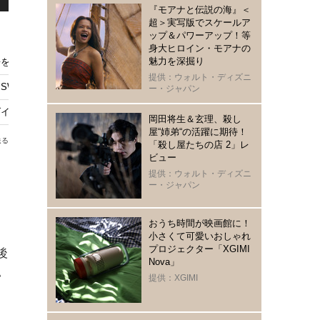
『モアナと伝説の海』＜
超＞実写版でスケールア
ップ＆パワーアップ！等
身大ヒロイン・モアナの
魅力を深掘り
語をふり返る
提供：ウォルト・ディズニ
SW史上最も複雑なヴィラン
ー・ジャパン
イ』金ローで通常より1時間早く放送
岡田将生＆玄理、殺し
屋“姉弟“の活躍に期待！
送る
「殺し屋たちの店 2」レ
ビュー
提供：ウォルト・ディズニ
ー・ジャパン
おうち時間が映画館に！
小さくて可愛いおしゃれ
プロジェクター「XGIMI
後
Nova」
い
提供：XGIMI