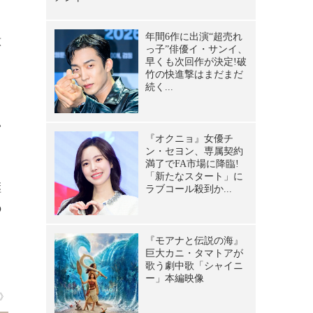
、
意
じ
い
継
の
》