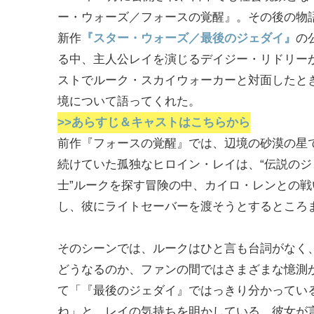
ー・ウォーズ／フォースの覚醒』。その後の物
新作
『スター・ウォーズ／最後のジェダイ』
の
る中、主人公レイを演じるデイジー・リドリー
ストでルーク・スカイウォーカーと対面したと
境について語ってくれた。
>>あらすじ＆キャストはこちらから
前作『フォースの覚醒』では、辺境の砂漠の星
続けていた孤独なヒロイン・レイは、“伝説のジ
士”ルークを探す冒険の中、カイロ・レンとの戦
し、彼にライトセーバーを渡そうとするところ
そのシーンでは、ルークはひと言も台詞がなく
どうなるのか、ファンの間ではさまざまな憶測
て「『最後のジェダイ』ではっきり分かっている
ね」と、レイの気持ちを明かしている。彼女が言