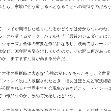
れとも、家族に会う道しるべとなることへの期待なのだろ
て、レイが期待した通りになるかどうかは分からないわね
ルークを演じるマーク・ハミルも「『最後のジェダイ』は
・ウォーズ』全体の重要な作品になるし、映画ではルーク
はなぜ、30年間も姿を消していたのか、その間に何があっ
のか、ますます期待が高まる発言だ。
本作の撮影時に大きな“心境の変化”があったそう。全世界
イン・レイ役に大抜擢されたとき、彼女はほとんど演技経
が公開されると世界中で社会現象が巻き起こり、デイジー
持つ作品なのか、改めて実感したという。
しくて興奮と予測不能な激流に流されているような感じだ