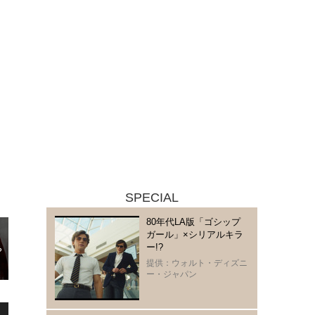
SPECIAL
80年代LA版「ゴシップ
ガール」×シリアルキラ
ー!?
提供：ウォルト・ディズニ
ー・ジャパン