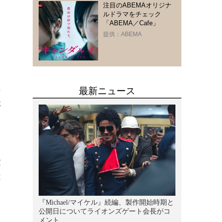
注目のABEMAオリジナ
う
ルドラマをチェック
「ABEMA／Cafe」
提供：ABEMA
」
こ
に
た
験
は
っ