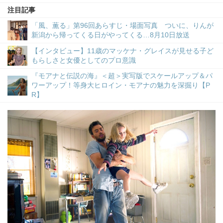
注目記事
「風、薫る」第96回あらすじ・場面写真 ついに、りんが
新潟から帰ってくる日がやってくる…8月10日放送
【インタビュー】11歳のマッケナ・グレイスが見せる子ど
もらしさと女優としてのプロ意識
『モアナと伝説の海』＜超＞実写版でスケールアップ＆パ
ワーアップ！等身大ヒロイン・モアナの魅力を深掘り【P
R】