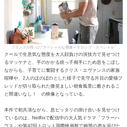
フランクが作った“スペシャルな朝食＝ケロッグ・スペシャル”
クールで生意気な態度を大人顔負けの演技力で見せつけ
るマッケナと、手のかかる姪っ子相手にため息をこぼし
ながらも、子育てに奮闘するクリス・エヴァンスの家族
喧嘩や、2人のほのぼのとした様子で見守る片目の愛猫フ
レッドが切り取られた微笑ましい朝食風景に癒されるこ
と間違いなし！ の映像となっている。
本作で初共演ながら、息ピッタリの掛け合いを見せつけ
ているのは、Netflixで配信中の大人気ドラマ「フラーハ
ウス」や第42回トロント国際映画祭で称賛の声を浴びた