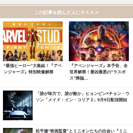
この記事を読んだ人にオススメ
“最強ヒーロー”大集結！『アベ
『アベンジャーズ』本予告、全
ンジャーズ』特別映像解禁
世界解禁！最凶最悪の“ラスボ
ス”降臨…
「誰が味方で、誰が敵か」ヒョンビン×チョン・ウ
ソン「メイド・イン・コリア 2」9月9日配信開始
松平健“映画監督”とミニオンたちの出会い『ミニ