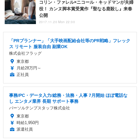
コリン・ファレル×ニコール・キッドマンが夫婦
役！ カンヌ脚本賞受賞作『聖なる鹿殺し』来春
公開
2017.11.20 Mon 22:00
「PRプランナー」「大手映画配給会社等のPR戦略」フレック
ス リモート 服装自由 副業OK
株式会社フラッグ
東京都
月給28万円～
正社員
事務/PC・データ入力/総務・法務・人事 7月開始 ほぼ電話な
し エンタメ業界 長期 サポート事務
パーソルテンプスタッフ株式会社
東京都
時給1,950円
派遣社員