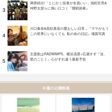
満席続出!「とにかく役者が全員いい」池松壮亮&
仲野太賀らに熱い口コミ『開戦前夜』
川口春奈&高杉真宙の愛おしい日常...『ママがもう
この世界にいなくても 私の命の日記』場面写真
主題歌はRADWIMPS、横浜流星×広瀬すず『汝、
星のごとく』心がすれ違う最新予告
今週の公開映画