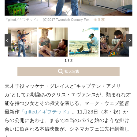
全 8 枚
『gifted／ギフテッド』 (C)2017 Twentieth Century Fox
‹
1
/
2
拡大写真
天才子役マッケナ・グレイスと“キャプテン・アメリ
カ”としてお馴染みのクリス・エヴァンスが、類まれな才
能を持つ少女とその叔父を演じる、マーク・ウェブ監督
最新作
『gifted／ギフテッド』
。11月23日（木・祝）か
らの公開にあわせ、まるで本当のパパと娘のような掛け
合いに癒される本編映像が、シネマカフェに先行到着し