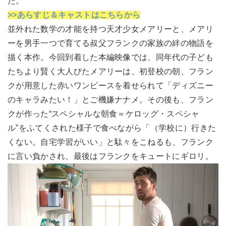
た。
>>あらすじ＆キャストはこちらから
並外れた数学の才能を持つ天才少女メアリーと、メアリ
ーを男手一つで育てる叔父フランクの家族の絆の物語を
描く本作。今回到着した本編映像では、同年代の子ども
たちより賢く大人びたメアリーは、初登校の朝、フラン
クが用意した赤いワンピースを着せられて「ディズニー
のキャラみたい！」とご機嫌ナナメ。その後も、フラン
クが作った“スペシャルな朝食＝ケロッグ・スペシャ
ル”をふてくされた様子で食べながら「（学校に）行きた
くない。自宅学習がいい」と駄々をこねるも、フランク
に言い負かされ、最後はフランクをキュートにギロリ。