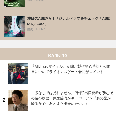
注目のABEMAオリジナルドラマをチェック「ABE
MA／Cafe」
提供：ABEMA
RANKING
『Michael/マイケル』続編、製作開始時期と公開
日についてライオンズゲート会長がコメント
「涙なしでは見れません」“千代”出口夏希が歩むそ
の後の物語、井之脇海がキーパーソン『あの星が
降る丘で、君とまた出会いたい。』