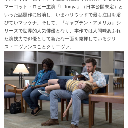
マーゴット・ロビー主演『I, Tonya』（日本公開未定）と
いった話題作に出演し、いまハリウッドで最も注目を浴
びていマッケナ。そして、『キャプテン・アメリカ』シ
リーズで世界的人気俳優となり、本作では人間味あふれ
た演技力で俳優として新たな一面を発揮しているクリ
ス・エヴァンスことクリエヴァ。