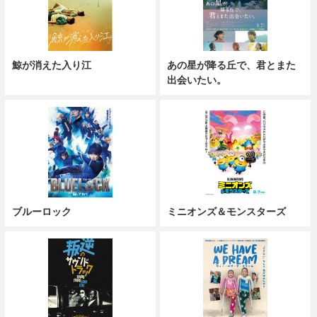
鯨が消えた入り江
あの星が降る丘で、君とまた
出会いたい。
ブルーロック
ミニオンズ＆モンスターズ