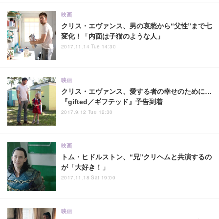
映画
クリス・エヴァンス、男の哀愁から“父性”まで七
変化！「内面は子猫のような人」
2017.11.14 Tue 14:30
映画
クリス・エヴァンス、愛する者の幸せのために…
『gifted／ギフテッド』予告到着
2017.9.12 Tue 12:30
映画
トム・ヒドルストン、“兄”クリヘムと共演するの
が「大好き！」
2017.11.18 Sat 19:00
映画