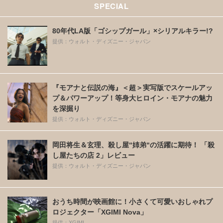
SPECIAL
80年代LA版「ゴシップガール」×シリアルキラー!?
提供：ウォルト・ディズニー・ジャパン
『モアナと伝説の海』＜超＞実写版でスケールアッ
プ＆パワーアップ！等身大ヒロイン・モアナの魅力
を深掘り
提供：ウォルト・ディズニー・ジャパン
岡田将生＆玄理、殺し屋“姉弟“の活躍に期待！ 「殺
し屋たちの店 2」レビュー
提供：ウォルト・ディズニー・ジャパン
おうち時間が映画館に！小さくて可愛いおしゃれプ
ロジェクター「XGIMI Nova」
提供：XGIMI