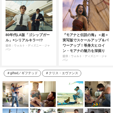
80年代LA版「ゴシップガー
『モアナと伝説の海』＜超＞
ル」×シリアルキラー!?
実写版でスケールアップ＆パ
ワーアップ！等身大ヒロイ
提供：ウォルト・ディズニー・ジャ
パン
ン・モアナの魅力を深掘り
提供：ウォルト・ディズニー・ジャ
パン
gifted／ギフテッド
クリス・エヴァンス