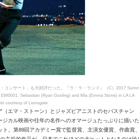
ンサート」も大好評だった。『ラ・ラ・ランド』（C）2017 Summi
it: EW0001: Sebastian (Ryan Gosling) and Mia (Emma Stone) in LA LA
o courtesy of Lionsgate.
ア（エマ・ストーン）とジャズピアニストのセバスチャン
ージカル映画や往年の名作へのオマージュたっぷりに描い
ット。第89回アカデミー賞で監督賞、主演女優賞、作曲賞