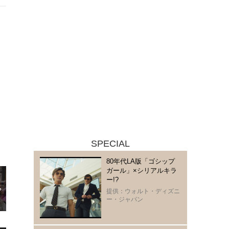
SPECIAL
80年代LA版「ゴシップ
ガール」×シリアルキラ
ー!?
提供：ウォルト・ディズニ
ー・ジャパン