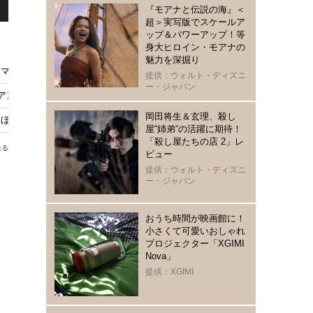
『モアナと伝説の海』＜
超＞実写版でスケールア
ップ＆パワーアップ！等
身大ヒロイン・モアナの
魅力を深掘り
マン』金ローにて2週連続放送
提供：ウォルト・ディズニ
ー・ジャパン
ミアン・ラプソディ』『グレイテスト・ショーマン』上映
岡田将生＆玄理、殺し
ほか… パセック＆ポールによる珠玉のミュージカル映画5選
屋“姉弟“の活躍に期待！
「殺し屋たちの店 2」レ
送る
ビュー
提供：ウォルト・ディズニ
ー・ジャパン
おうち時間が映画館に！
小さくて可愛いおしゃれ
プロジェクター「XGIMI
Nova」
提供：XGIMI