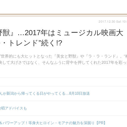
2017.12.30 Sat 10
獣』…2017年はミュージカル映画大
・トレンド”続く!?
らず世界的にも大ヒットとなった『美女と野獣』や『ラ・ラ・ランド』。“
決して大げさではなく、そんなふうに背中を押してくれた2017年を彩っ
んが新潟から帰ってくる日がやってくる…8月10日放送
歌唱アドバイスも
＆パワーアップ！等身大ヒロイン・モアナの魅力を深掘り【PR】