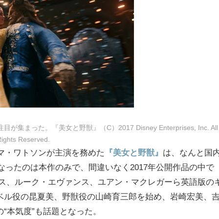
。『美女と野獣』（C）2017 Disney Enterprises, Inc. All
ights Reserved.
エマ・ワトソンが主演を務めた
『美女と野獣』
は、なんと国
となったのは本作のみで、間違いなく2017年公開作品の中で
ンス、ルーク・エヴァンス、ユアン・マクレガーら英語版の
ベル役の昆夏美、野獣役の山崎育三郎を始め、岩崎宏美、
“本気度”も話題となった。