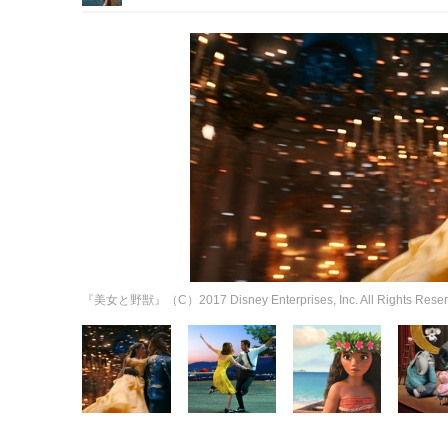
『美女と野獣』（C）2017 Disney Enterprises, Inc. All Rights Reser