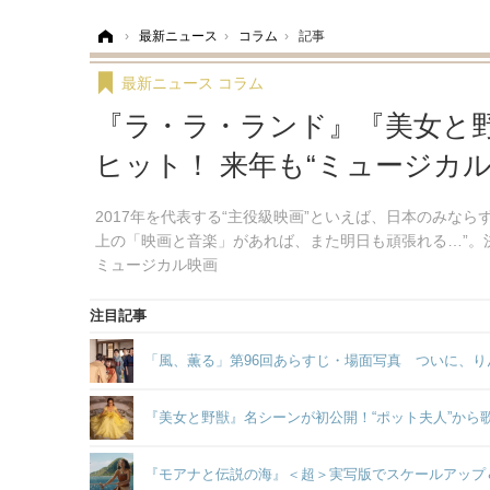
ホーム
›
最新ニュース
›
コラム
›
記事
最新ニュース
コラム
『ラ・ラ・ランド』『美女と野
ヒット！ 来年も“ミュージカル
2017年を代表する“主役級映画”といえば、日本のみな
上の「映画と音楽」があれば、また明日も頑張れる…”。
ミュージカル映画
注目記事
「風、薫る」第96回あらすじ・場面写真 ついに、り
『美女と野獣』名シーンが初公開！“ポット夫人”から
『モアナと伝説の海』＜超＞実写版でスケールアップ