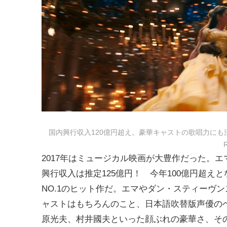
国内興行収入120億円超え。豪華キャストの歌唱力にも注目が集まった
R
2017年はミュージカル映画が大豊作だった。
興行収入は推定125億円！ 今年100億円超え
NO.1のヒット作だ。エマやダン・スティーヴ
ャストはもちろんのこと、日本語吹替版声優の
原光夫、村井國夫といった顔ぶれの豪華さ、その