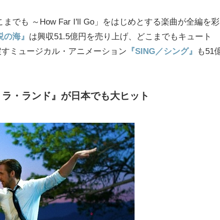
 ～How Far I'll Go」をはじめとする楽曲が全編を彩
説の海』
は興収51.5億円を売り上げ、どこまでもキュート
戻すミュージカル・アニメーション
『SING／シング』
も51
・ラ・ランド』が日本でも大ヒット