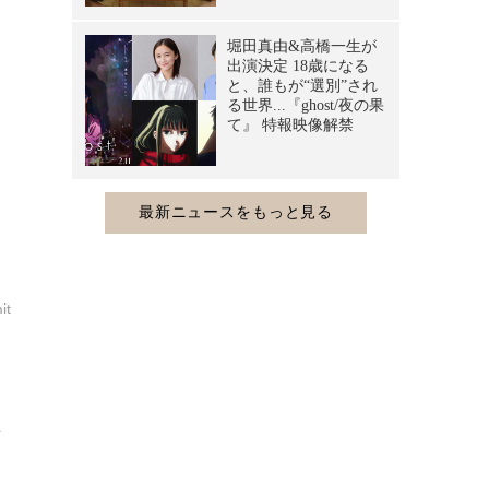
t
た
、