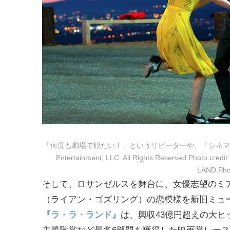
「何度も劇場で観たい！」というリピーターや、「シネマ・コ
Entertainment, LLC. All Rights Reserved.Photo cred
LAND.Phot
そして、ロサンゼルスを舞台に、女優志望のミ
（ライアン・ゴズリング）の恋模様を新旧ミュ
『ラ・ラ・ランド』
は、興収43億円超えの大ヒ