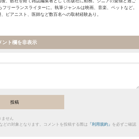
国後、数社を経て雑誌編集者として出版社に勤務。シニアの愛猫と過ご
からフリーランスライターに。執筆ジャンルは映画、音楽、ペットなど。
優、ピアニスト、医師など数百名への取材経験あり。
メント欄を非表示
きません
などの対象となります。コメントを投稿する際は
「利用規約」
を必ずご確認