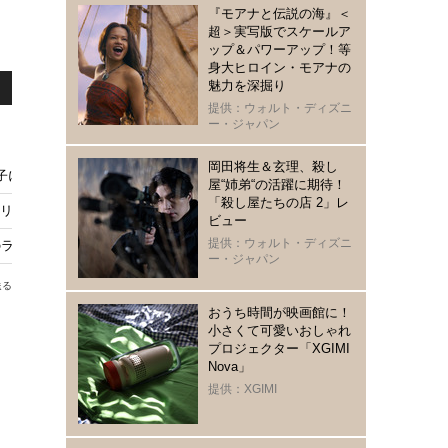
『モアナと伝説の海』＜
超＞実写版でスケールア
ップ＆パワーアップ！等
身大ヒロイン・モアナの
魅力を深掘り
提供：ウォルト・ディズニ
ー・ジャパン
岡田将生＆玄理、殺し
にチャリティーサンタが「シェアシネマ」で約8,000人に無料チケット提供
屋“姉弟“の活躍に期待！
「殺し屋たちの店 2」レ
アクリルスタンドなどファン必見
ビュー
提供：ウォルト・ディズニ
ラビリンス」日本初上陸【11月25日開幕】
ー・ジャパン
送る
おうち時間が映画館に！
小さくて可愛いおしゃれ
プロジェクター「XGIMI
る
Nova」
提供：XGIMI
コ