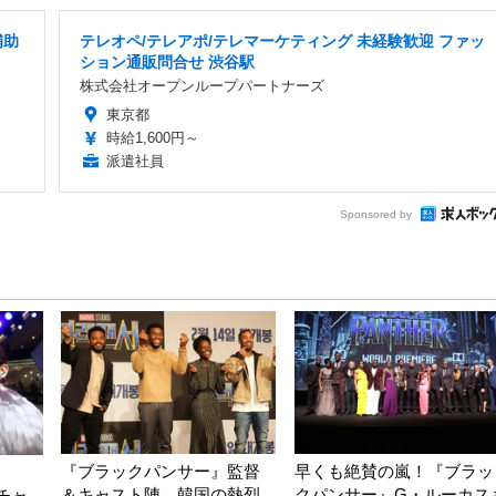
補助
テレオペ/テレアポ/テレマーケティング 未経験歓迎 ファッ
ション通販問合せ 渋谷駅
株式会社オープンループパートナーズ
東京都
時給1,600円～
派遣社員
Sponsored by
『ブラックパンサー』監督
早くも絶賛の嵐！『ブラッ
、
＆キャスト陣、韓国の熱烈
クパンサー』G・ルーカス
チャ