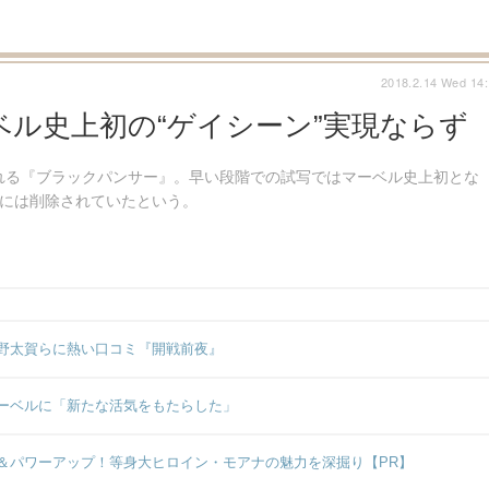
2018.2.14 Wed 14
ル史上初の“ゲイシーン”実現ならず
れる『ブラックパンサー』。早い段階での試写ではマーベル史上初とな
時には削除されていたという。
野太賀らに熱い口コミ『開戦前夜』
ーベルに「新たな活気をもたらした」
＆パワーアップ！等身大ヒロイン・モアナの魅力を深掘り【PR】