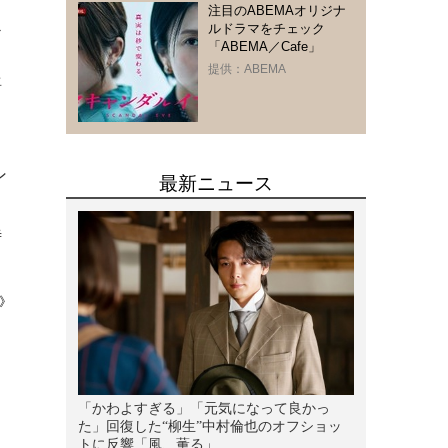
注目のABEMAオリジナ
ス
ルドラマをチェック
「ABEMA／Cafe」
提供：ABEMA
語
ン
よ
待
》