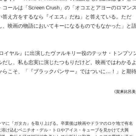
ルは「Screen Crush」の「オコエとアヨーのロマン
い答え方をするなら『イエス』だね」と答えている。ただ
し、映画の物語においてキーになるものでもなかった」と
ルロイヤル』に出演したヴァルキリー役のテッサ・トンプソ
ルだし、私も忠実に演じたつもりだけど、映画ではわかる
からこそ、「『ブラックパンサー』ではついに…！」と期
《賀来比呂美
ーマに『ガタカ』を取り上げる。卒業後は映画やドラマのロケ地で有名
に溶け込むベニチオ・デル・トロやアイス・キューブを見かけて大興