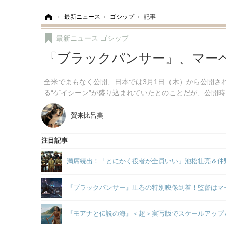
ホーム
›
最新ニュース
›
ゴシップ
›
記事
最新ニュース
ゴシップ
『ブラックパンサー』、マーベ
全米でまもなく公開、日本では3月1日（木）から公開さ
る“ゲイシーン”が盛り込まれていたとのことだが、公開
賀来比呂美
注目記事
満席続出！「とにかく役者が全員いい」池松壮亮＆仲
『ブラックパンサー』圧巻の特別映像到着！監督はマ
『モアナと伝説の海』＜超＞実写版でスケールアップ