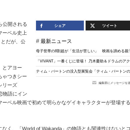
ら公開される
シェア
ツイート
マーベル史上
最新ニュース
ことだが、公
母子世帯の8割超が「生活が苦しい」 映画を諦める親子
「VIVANT」一番くじに登場！ 乃木憂助＆ドラムの
）とアヨー
ティム・バートンの没入型展覧会「ティム・バートンの
ちゃつきシー
編集部にメッセージを
シリーズ
間の恋物語にイン
マーベル映画で初めて明らかなゲイキャラクターが登場す
。
「World of Wakanda」の物語とも関連性はないと