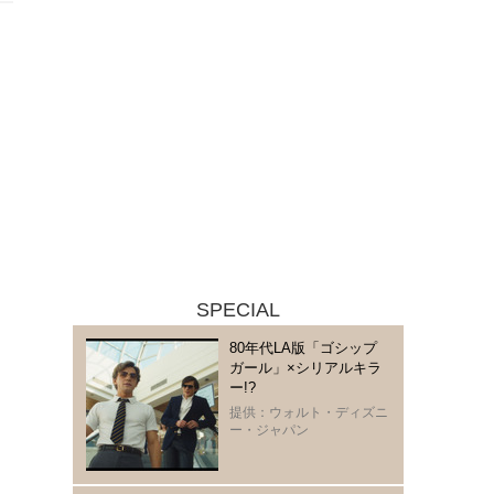
SPECIAL
80年代LA版「ゴシップ
ガール」×シリアルキラ
ー!?
提供：ウォルト・ディズニ
ー・ジャパン