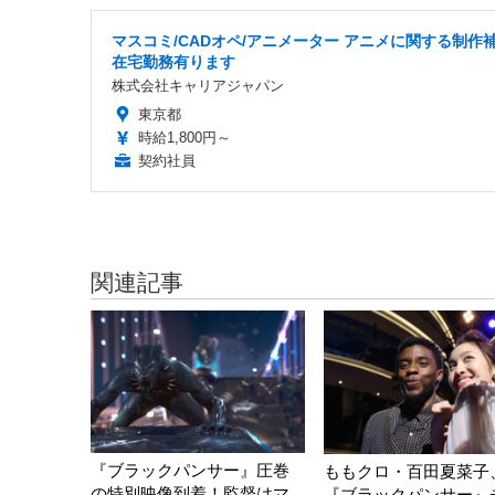
マスコミ/CADオペ/アニメーター アニメに関する制作
在宅勤務有ります
株式会社キャリアジャパン
東京都
時給1,800円～
契約社員
関連記事
『ブラックパンサー』圧巻
ももクロ・百田夏菜子
の特別映像到着！監督はマ
『ブラックパンサー』