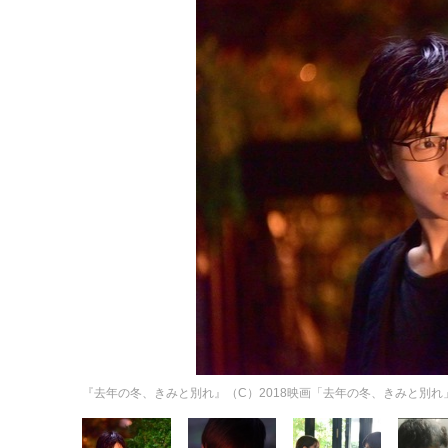
『去年の冬、きみと別れ』（C）2018映画「去年の冬、きみと別れ