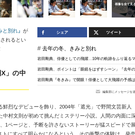
みと別れ』
が
シェア
ツイート
マされるとい
去年の冬、きみと別れ
！
岩田剛典、俳優としての飛躍…10年の軌跡をふり返る
岩田剛典、ポイントは「眼鏡をはずすシーン」『去年の
X」の中
岩田剛典『冬きみ』で開眼！俳優として大飛躍の予感
編集部にメッセージを
る鮮烈なデビューを飾り、2004年「遮光」で野間文芸新人
した中村文則が初めて挑んだミステリー小説。人間の内面に
ジ、1ページと、予断を許さないストーリーが猛スピードで
ストにすべて明らかになるという、その衝撃の体験は、発