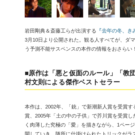
岩田剛典＆斎藤工らが出演する
『去年の冬、き
3月10日より公開された。観る人すべてが、ダ
う予測不能サスペンスの本作の情報をおさらい
■原作は「悪と仮面のルール」「教団
村文則による傑作ベストセラー
本作は、2002年、「銃」で新潮新人賞を受賞す
賞、2005年「土の中の子供」で芥川賞を受賞
く肉薄した究極の「愛」を描きながら、1ペー
開していき、随所に仕掛けられたトリックがラ