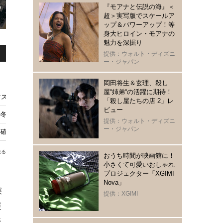
『モアナと伝説の海』＜
超＞実写版でスケールア
ップ＆パワーアップ！等
身大ヒロイン・モアナの
魅力を深掘り
提供：ウォルト・ディズニ
ー・ジャパン
岡田将生＆玄理、殺し
屋“姉弟“の活躍に期待！
マストチェック作品は？
「殺し屋たちの店 2」レ
ビュー
冬、きみと別れ』BD＆DVD発売
提供：ウォルト・ディズニ
ー・ジャパン
は確信へ
送る
おうち時間が映画館に！
小さくて可愛いおしゃれ
プロジェクター「XGIMI
Nova」
深
提供：XGIMI
展
売