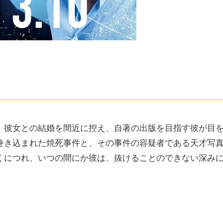
。彼女との結婚を間近に控え、自著の出版を目指す彼が目
巻き込まれた焼死事件と、その事件の容疑者である天才写
くにつれ、いつの間にか彼は、抜けることのできない深み