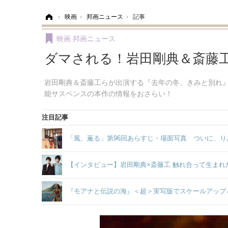
ホーム
›
映画
›
邦画ニュース
›
記事
映画
邦画ニュース
ダマされる！岩田剛典＆斎藤
岩田剛典＆斎藤工らが出演する『去年の冬、きみと別れ』
能サスペンスの本作の情報をおさらい！
注目記事
「風、薫る」第96回あらすじ・場面写真 ついに、り
【インタビュー】岩田剛典×斎藤工 触れ合って生まれた
『モアナと伝説の海』＜超＞実写版でスケールアップ