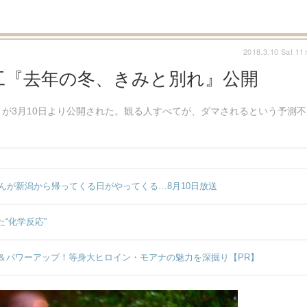
2018.3.10 Sat 11
工『去年の冬、きみと別れ』公開
が3月10日より公開された。観る人すべてが、ダマされるという予測不
んが新潟から帰ってくる日がやってくる…8月10日放送
“化学反応”
＆パワーアップ！等身大ヒロイン・モアナの魅力を深掘り【PR】