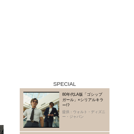
SPECIAL
80年代LA版「ゴシップ
ガール」×シリアルキラ
ー!?
提供：ウォルト・ディズニ
ー・ジャパン