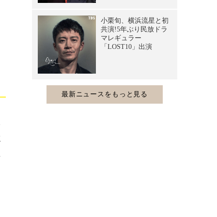
を
真
に