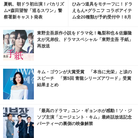
夏帆、朝ドラ初出演！バカリズ
ひみつ道具をモチーフに！ドラ
ム×森田望智「巡るスワン」警
えもん×グラニフ コラボアイテ
察署新キャスト発表
ム全20種類が予約受付中！8月
11日より発売
東野圭吾原作小説をドラマ化！亀梨和也＆佐藤隆
太が兄弟役、ドラマスペシャル「東野圭吾 手紙」
再放送
キム・ゴウンが大賞受賞 「本当に光栄」と涙の
スピーチ 「第5回 青龍シリーズアワード」受賞
結果まとめ
「最高のドラマ」ユン・ギョンホが感動！ソ・ジ
ソブ主演「エージェント・キム」最終話放送記念
パーティーの裏側の映像解禁