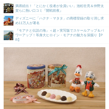
満席続出！「とにかく役者が全員いい」池松壮亮＆仲野太
賀らに熱い口コミ『開戦前夜』
ディズニーに「ハクナ・マタタ」の商標登録の取り消し求
め11万人が署名
『モアナと伝説の海』＜超＞実写版でスケールアップ＆パ
ワーアップ！等身大ヒロイン・モアナの魅力を深掘り【P
R】