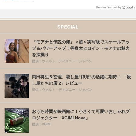
Recommended by
SPECIAL
『モアナと伝説の海』＜超＞実写版でスケールアッ
プ＆パワーアップ！等身大ヒロイン・モアナの魅力
を深掘り
提供：ウォルト・ディズニー・ジャパン
岡田将生＆玄理、殺し屋“姉弟“の活躍に期待！ 「殺
し屋たちの店 2」レビュー
提供：ウォルト・ディズニー・ジャパン
おうち時間が映画館に！小さくて可愛いおしゃれプ
ロジェクター「XGIMI Nova」
提供：XGIMI