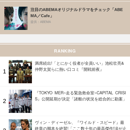
注目のABEMAオリジナルドラマをチェック「ABE
MA／Cafe」
提供：ABEMA
RANKING
満席続出!「とにかく役者が全員いい」池松壮亮&
仲野太賀らに熱い口コミ『開戦前夜』
『TOKYO MER~走る緊急救命室~CAPITAL CRISI
S』公開延期が決定「諸般の状況を総合的に勘案」
ヴィン・ディーゼル、『ワイルド・スピード』最
終章の脚本を絶賛!「ここ数十年の最高傑作!涙が止