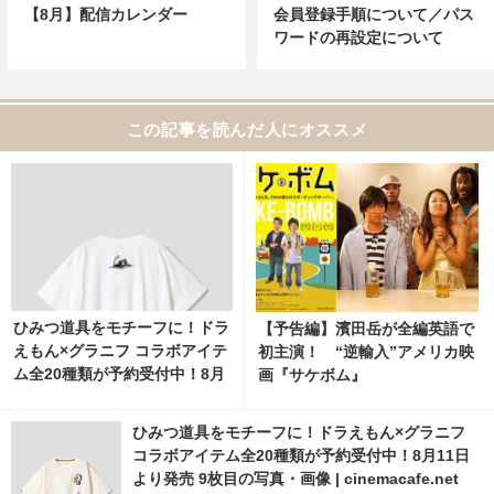
【8月】配信カレンダー
会員登録手順について／パス
ワードの再設定について
この記事を読んだ人にオススメ
ひみつ道具をモチーフに！ドラ
【予告編】濱田岳が全編英語で
えもん×グラニフ コラボアイテ
初主演！ “逆輸入”アメリカ映
ム全20種類が予約受付中！8月
画『サケボム』
11日より発売 7枚目の写真・画
像 | cinemacafe.net
ひみつ道具をモチーフに！ドラえもん×グラニフ
コラボアイテム全20種類が予約受付中！8月11日
より発売 9枚目の写真・画像 | cinemacafe.net