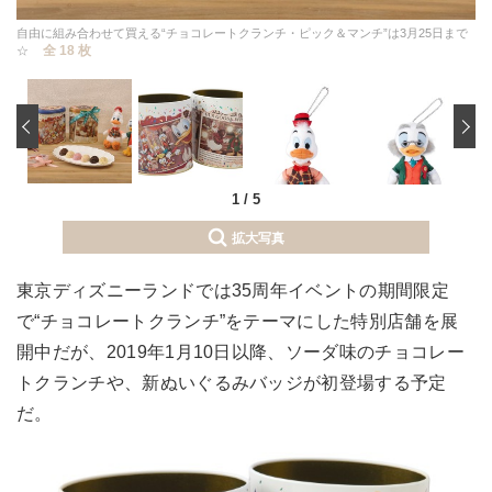
自由に組み合わせて買える“チョコレートクランチ・ピック＆マンチ”は3月25日まで
全 18 枚
☆
‹
1
/
5
拡大写真
東京ディズニーランドでは35周年イベントの期間限定
で“チョコレートクランチ”をテーマにした特別店舗を展
開中だが、2019年1月10日以降、ソーダ味のチョコレー
トクランチや、新ぬいぐるみバッジが初登場する予定
だ。