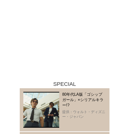
SPECIAL
80年代LA版「ゴシップ
ガール」×シリアルキラ
ー!?
提供：ウォルト・ディズニ
ー・ジャパン