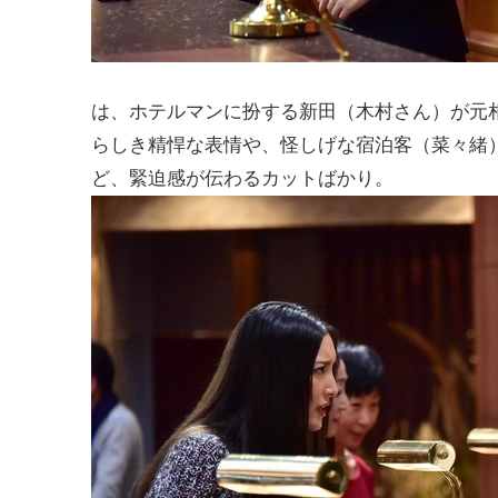
は、ホテルマンに扮する新田（木村さん）が元
らしき精悍な表情や、怪しげな宿泊客（菜々緒
ど、緊迫感が伝わるカットばかり。