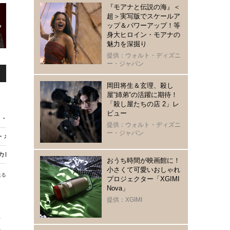
『モアナと伝説の海』＜
超＞実写版でスケールア
ップ＆パワーアップ！等
身大ヒロイン・モアナの
魅力を深掘り
提供：ウォルト・ディズニ
ー・ジャパン
岡田将生＆玄理、殺し
屋“姉弟“の活躍に期待！
「殺し屋たちの店 2」レ
ビュー
ワールド』続編など、5月も新着続々！ dTV5月のおすすめラインアップ
提供：ウォルト・ディズニ
ー・ジャパン
ド・ホテル』本編ノーカット、地上波初放送
カレード・ホテル』メイキング
おうち時間が映画館に！
小さくて可愛いおしゃれ
送る
プロジェクター「XGIMI
Nova」
提供：XGIMI
に