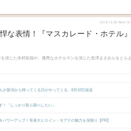
2018.12.26 Wed 12
精悍な表情！『マスカレード・ホテル
事を演じた木村拓哉や、優秀なホテルマンを演じた長澤まさみらをとら
んが新潟から帰ってくる日がやってくる…8月10日放送
ず！「しっかり取り調べしたい」
＆パワーアップ！等身大ヒロイン・モアナの魅力を深掘り【PR】