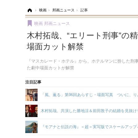
ホーム
›
映画
›
邦画ニュース
›
記事
映画
邦画ニュース
木村拓哉、“エリート刑事”の
場面カット解禁
『マスカレード・ホテル』から、ホテルマンに扮した刑
た劇中場面カットが解禁
注目記事
「風、薫る」第96回あらすじ・場面写真 ついに、り
木村拓哉、共演した勝地涼＆前田敦子の結婚を見抜け
『モアナと伝説の海』＜超＞実写版でスケールアップ