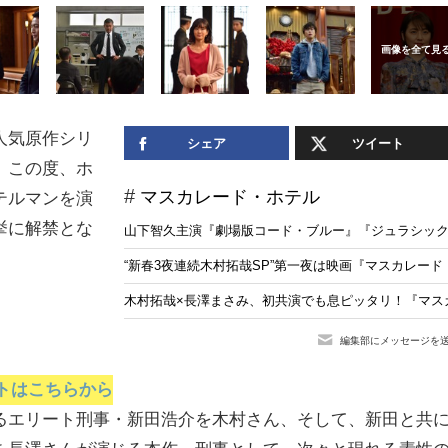
人気原作シリ
シェア
ツイート
。この度、ホ
マスカレード・ホテル
テルマンを演
挙に解禁とな
山下智久主演『劇場版コード・ブルー』『ジュラシック・
“新春3夜連続木村拓哉SP”第一夜は映画『マスカレー
木村拓哉×長澤まさみ、初共演でも息ピッタリ！『マス
編集部にメッセージを
トはこちらから
るエリート刑事・新田浩介を木村さん、そして、新田と共