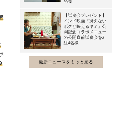
惑
遠
ポ
象