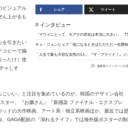
のビジュアル
シェア
ツイート
ぜん上がるも
インタビュー
「マウイにとって、モアナの存在は本当に大きい」 TS
心を引きたい
チェ・ジョンヒョプ「役になるときはただただ一生懸
チコピーで煽
「人生で最も大切な女性の1人」『ザ・ブライド！』ジ
りったけ）使
編集部にメッセージを
チャしす
かっこいい」と注目を集めているのが、韓国のデザイン会社
スター。『お嬢さん』『新感染 ファイナル・エクスプレ
ウッドの大作映画、アート系・独立系映画ほか、最近では
、GAGA配給の『溺れるナイフ』では海外版ポスターの制