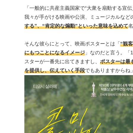
「一般的に共産主義国家で“大衆を扇動する宣伝
我々が手がける映画や公演、ミュージカルなど
する”、“肯定的な煽動”といった意味を込めて
そんな彼らにとって、映画ポスターとは「
“観
にもつことになるイメージ
」なのだと言う。「
スターが一番先に出てきますし、
ポスターは最
を提供し、伝えていく手段
でもありますからね