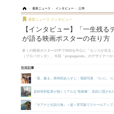
ホーム
›
最新ニュース
›
インタビュー
›
記事
最新ニュース
インタビュー
【インタビュー】「一生残る
が語る映画ポスターの在り方
多くの映画ポスターの中でSNSを中心に「センスが光る」「
（プロパガンダ）。今回「propaganda」のデザイ
注目記事
「風、薫る」第96回あらすじ・場面写真 ついに、り
是枝裕和監督が描くリアルな“母娘像”…笑顔に隠され
『モアナと伝説の海』＜超＞実写版でスケールアップ