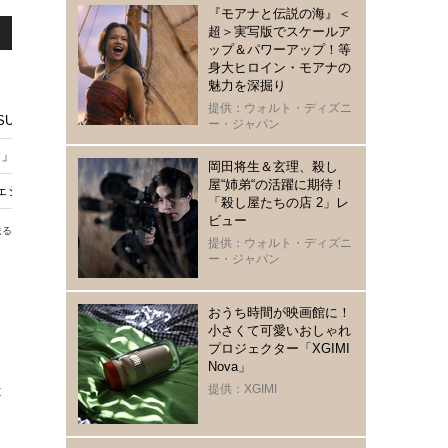
『モアナと伝説の海』＜
超＞実写版でスケールア
ップ＆パワーアップ！等
身大ヒロイン・モアナの
魅力を深掘り
提供：ウォルト・ディズニ
UZUMI（ME:I）＆尾上松也が語る、＜超＞実写版で進化した名バディの関
ー・ジャパン
命」穏やかさとストイックな素顔に集まる期待
岡田将生＆玄理、殺し
屋“姉弟“の活躍に期待！
ェシー・バックリーが明かすマギー・ギレンホール監督との連帯、リスペク
「殺し屋たちの店 2」レ
ビュー
送る
提供：ウォルト・ディズニ
ー・ジャパン
おうち時間が映画館に！
小さくて可愛いおしゃれ
プロジェクター「XGIMI
Nova」
是
提供：XGIMI