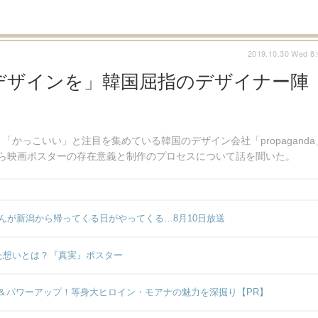
2019.10.30 Wed 8
デザインを」韓国屈指のデザイナー陣
かっこいい」と注目を集めている韓国のデザイン会社「propaganda
ナーから映画ポスターの存在意義と制作のプロセスについて話を聞いた。
んが新潟から帰ってくる日がやってくる…8月10日放送
た想いとは？『真実』ポスター
＆パワーアップ！等身大ヒロイン・モアナの魅力を深掘り【PR】