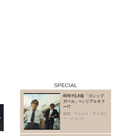
SPECIAL
80年代LA版「ゴシップ
ガール」×シリアルキラ
ー!?
提供：ウォルト・ディズニ
ー・ジャパン