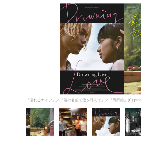
『溺れるナイフ』／『君の名前で僕を呼んで』／『愚行録』(C) propa