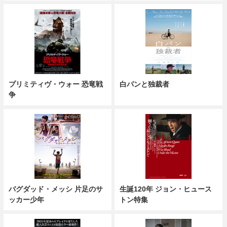
プリミティヴ・ウォー 恐竜戦
白パンと独裁者
争
バグダッド・メッシ 片足のサ
生誕120年 ジョン・ヒュース
ッカー少年
トン特集