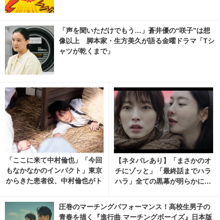
「声を聞いただけでもう…」蒼井優の“咲子”は想
像以上 脚本家・生方美久が語る金曜ドラマ「Tシ
ャツが乾くまで」
「ここに来て中村倫也」「今回
【ネタバレあり】「まさかのオ
もなかなかのインパクト」東京
チにゾッと」「最終話までハラ
からきた患者役、中村倫也がト
ハラ」全ての黒幕が明らかに…
レンド入り「風、薫る」
「S Line」全話配信中
圧巻のマーチングパフォーマンス！高校生男子の
青春を描く『進行曲 マーチングボーイズ』日本版