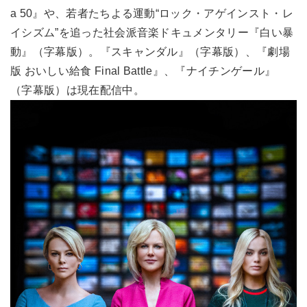
a 50』や、若者たちよる運動“ロック・アゲインスト・レ
イシズム”を追った社会派音楽ドキュメンタリー『白い暴
動』（字幕版）。『スキャンダル』（字幕版）、『劇場
版 おいしい給食 Final Battle』、『ナイチンゲール』
（字幕版）は現在配信中。