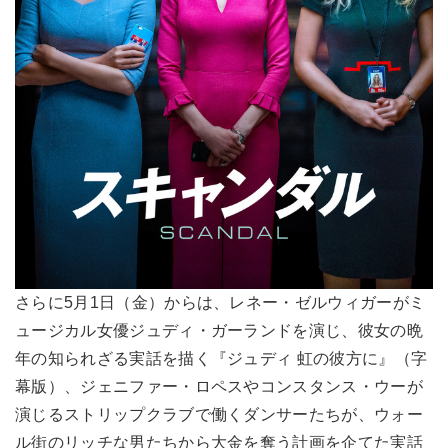
さらに5月1日（金）からは、レネー・ゼルウィガーがミ
ュージカル女優ジュディ・ガーランドを演じ、彼女の晩
年の知られざる実話を描く『ジュディ 虹の彼方に』（字
幕版）、ジェニファー・ロペスやコンスタンス・ウーが
演じるストリップクラブで働くダンサーたちが、ウォー
ル街のリッチな男たちから大金を奪う計画を企てた実話