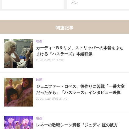
パン
関連記事
映画
カーディ・B＆リゾ、ストリッパーの本音をぶち
まける『ハスラーズ』本編映像
2020.2.21 Fri 17:00
映画
ジェニファー・ロペス、役作りに苦戦「一番大変
だったかも」『ハスラーズ』インタビュー映像
2020.1.29 Wed 21:40
映画
レネーの歌唱シーン満載『ジュディ 虹の彼方