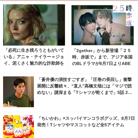
「必死に生き残ろうともがいて
「2gether」から新登場「２５
いる」アニャ・テイラー＝ジョ
時、赤坂で」まで、アジア各国
イ、泥くさく魅力的な詐欺師を
のBLドラマが8月7日よりABE
語るコメント独占入手 Apple
MAで無料配信
TV「ラッキー」
「蒼井優の演技すごすぎ」「圧巻の長回し」衝撃
展開に反響続々、“直人”高橋文哉には「マジで読
めない」謎深まる「Tシャツが乾くまで」5話 2枚
目の写真・画像 | cinemacafe.net
「ちいかわ」×スッパイマンコラボグッズ、8月7日
発売！Tシャツやマスコットなど全5アイテム