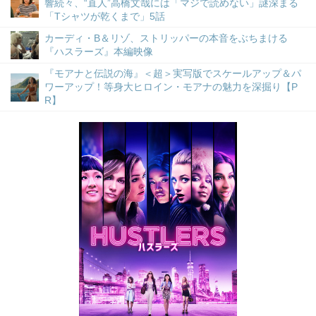
響続々、“直人”高橋文哉には「マジで読めない」謎深まる
「Tシャツが乾くまで」5話
カーディ・B＆リゾ、ストリッパーの本音をぶちまける
『ハスラーズ』本編映像
『モアナと伝説の海』＜超＞実写版でスケールアップ＆パ
ワーアップ！等身大ヒロイン・モアナの魅力を深掘り【P
R】