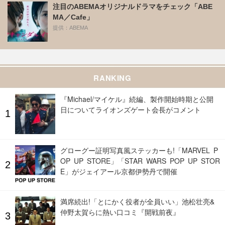
注目のABEMAオリジナルドラマをチェック「ABE
MA／Cafe」
提供：ABEMA
RANKING
『Michael/マイケル』続編、製作開始時期と公開
日についてライオンズゲート会長がコメント
グローグー証明写真風ステッカーも!「MARVEL P
OP UP STORE」「STAR WARS POP UP STOR
E」がジェイアール京都伊勢丹で開催
満席続出!「とにかく役者が全員いい」池松壮亮&
仲野太賀らに熱い口コミ『開戦前夜』