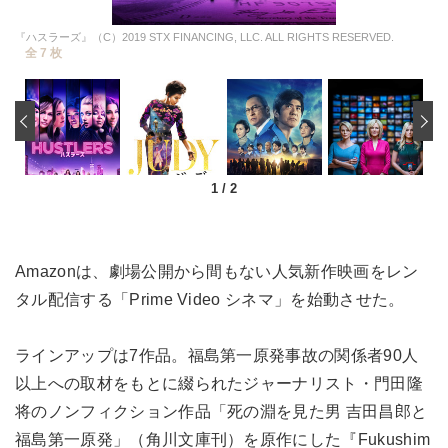
『ハスラーズ』（C）2019 STX FINANCING, LLC. ALL RIGHTS RESERVED.
全 7 枚
‹
1
/
2
Amazonは、劇場公開から間もない人気新作映画をレン
タル配信する「Prime Video シネマ」を始動させた。
ラインアップは7作品。福島第一原発事故の関係者90人
以上への取材をもとに綴られたジャーナリスト・門田隆
将のノンフィクション作品「死の淵を見た男 吉田昌郎と
福島第一原発」（角川文庫刊）を原作にした『Fukushim