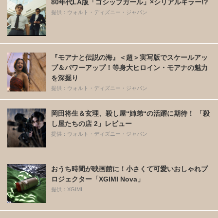
80年代LA版「ゴシップガール」×シリアルキラー!?
提供：ウォルト・ディズニー・ジャパン
『モアナと伝説の海』＜超＞実写版でスケールアッ
プ＆パワーアップ！等身大ヒロイン・モアナの魅力
を深掘り
提供：ウォルト・ディズニー・ジャパン
岡田将生＆玄理、殺し屋“姉弟“の活躍に期待！ 「殺
し屋たちの店 2」レビュー
提供：ウォルト・ディズニー・ジャパン
おうち時間が映画館に！小さくて可愛いおしゃれプ
ロジェクター「XGIMI Nova」
提供：XGIMI