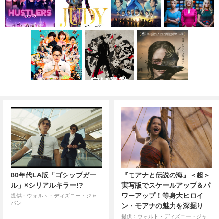
80年代LA版「ゴシップガー
『モアナと伝説の海』＜超＞
ル」×シリアルキラー!?
実写版でスケールアップ＆パ
ワーアップ！等身大ヒロイ
提供：ウォルト・ディズニー・ジャ
パン
ン・モアナの魅力を深掘り
提供：ウォルト・ディズニー・ジャ