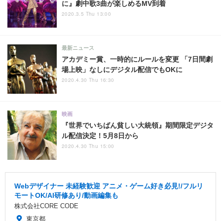
に』劇中歌3曲が楽しめるMV到着
2020.3.5 Thu 13:00
最新ニュース
アカデミー賞、一時的にルールを変更 「7日間劇
場上映」なしにデジタル配信でもOKに
2020.4.30 Thu 16:30
映画
『世界でいちばん貧しい大統領』期間限定デジタ
ル配信決定！5月8日から
2020.4.30 Thu 15:00
Webデザイナー 未経験歓迎 アニメ・ゲーム好き必見!/フルリ
モートOK/AI研修あり/動画編集も
株式会社CORE CODE
東京都