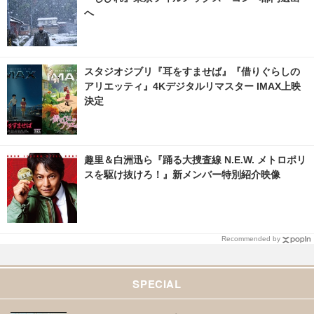
へ
スタジオジブリ『耳をすませば』『借りぐらしの
アリエッティ』4Kデジタルリマスター IMAX上映
決定
趣里＆白洲迅ら『踊る大捜査線 N.E.W. メトロポリ
スを駆け抜けろ！』新メンバー特別紹介映像
Recommended by
SPECIAL