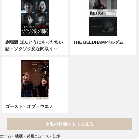
劇場版 ほんとうにあった怖い
THE BELDHAM/ベルダム
話～ゾクゾク変な間取り～
ゴースト・オブ・ウエノ
今週の映画をもっと見る
ホーム
›
映画
›
邦画ニュース
›
記事