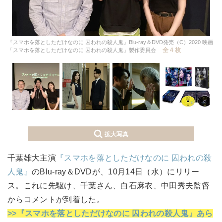
『スマホを落としただけなのに 囚われの殺人鬼』Blu-ray＆DVD発売（C）2020 映画
全 4 枚
「スマホを落としただけなのに 囚われの殺人鬼」製作委員会
拡大写真
千葉雄大主演
『スマホを落としただけなのに 囚われの殺
人鬼』
のBlu-ray＆DVDが、10月14日（水）にリリー
ス。これに先駆け、千葉さん、白石麻衣、中田秀夫監督
からコメントが到着した。
>>『スマホを落としただけなのに 囚われの殺人鬼』あら