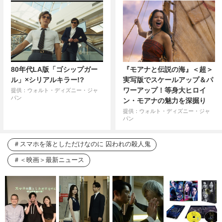
80年代LA版「ゴシップガー
『モアナと伝説の海』＜超＞
ル」×シリアルキラー!?
実写版でスケールアップ＆パ
ワーアップ！等身大ヒロイ
提供：ウォルト・ディズニー・ジャ
パン
ン・モアナの魅力を深掘り
提供：ウォルト・ディズニー・ジャ
パン
スマホを落としただけなのに 囚われの殺人鬼
＜映画＞最新ニュース