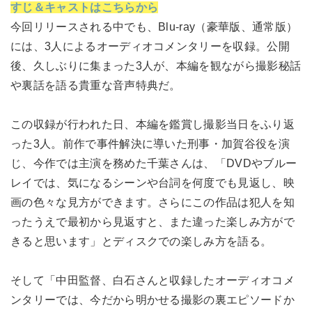
すじ＆キャストはこちらから
今回リリースされる中でも、Blu-ray（豪華版、通常版）
には、3人によるオーディオコメンタリーを収録。公開
後、久しぶりに集まった3人が、本編を観ながら撮影秘話
や裏話を語る貴重な音声特典だ。
この収録が行われた日、本編を鑑賞し撮影当日をふり返
った3人。前作で事件解決に導いた刑事・加賀谷役を演
じ、今作では主演を務めた千葉さんは、「DVDやブルー
レイでは、気になるシーンや台詞を何度でも見返し、映
画の色々な見方ができます。さらにこの作品は犯人を知
ったうえで最初から見返すと、また違った楽しみ方がで
きると思います」とディスクでの楽しみ方を語る。
そして「中田監督、白石さんと収録したオーディオコメ
ンタリーでは、今だから明かせる撮影の裏エピソードか