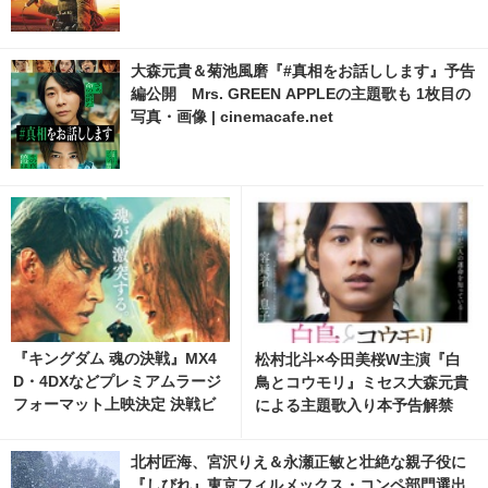
大森元貴＆菊池風磨『#真相をお話しします』予告
編公開 Mrs. GREEN APPLEの主題歌も 1枚目の
写真・画像 | cinemacafe.net
『キングダム 魂の決戦』MX4
松村北斗×今田美桜W主演『白
D・4DXなどプレミアムラージ
鳥とコウモリ』ミセス大森元貴
フォーマット上映決定 決戦ビ
による主題歌入り本予告解禁
ジュアルも解禁
北村匠海、宮沢りえ＆永瀬正敏と壮絶な親子役に
『しびれ』東京フィルメックス・コンペ部門選出