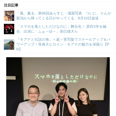
注目記事
「風、薫る」第96回あらすじ・場面写真 ついに、りんが
新潟から帰ってくる日がやってくる…8月10日放送
「スマホを落としただけなのに」舞台化！ 原作2作を融
合、出演に「ふぉ～ゆ～」辰巳雄大ら
『モアナと伝説の海』＜超＞実写版でスケールアップ＆パ
ワーアップ！等身大ヒロイン・モアナの魅力を深掘り【P
R】