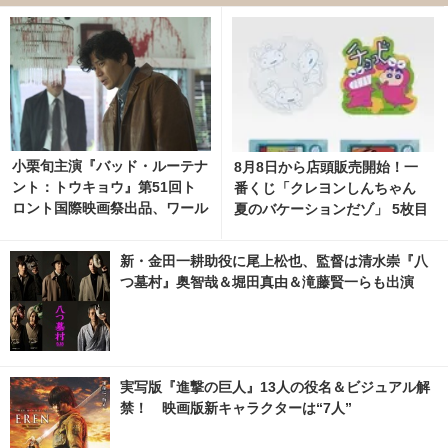
小栗旬主演『バッド・ルーテナ
8月8日から店頭販売開始！一
ント：トウキョウ』第51回ト
番くじ「クレヨンしんちゃん
ロント国際映画祭出品、ワール
夏のバケーションだゾ」 5枚目
ドプレミア決定
の写真・画像 | cinemacafe.ne
t
新・金田一耕助役に尾上松也、監督は清水崇『八
つ墓村』奥智哉＆堀田真由＆滝藤賢一らも出演
実写版『進撃の巨人』13人の役名＆ビジュアル解
禁！ 映画版新キャラクターは“7人”