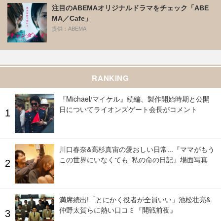
注目のABEMAオリジナルドラマをチェック「ABE
MA／Cafe」
提供：ABEMA
RANKING
『Michael/マイケル』続編、製作開始時期と公開
日についてライオンズゲート会長がコメント
川口春奈&高杉真宙の愛おしい日常...『ママがもう
この世界にいなくても 私の命の日記』場面写真
満席続出!「とにかく役者が全員いい」池松壮亮&
仲野太賀らに熱い口コミ『開戦前夜』