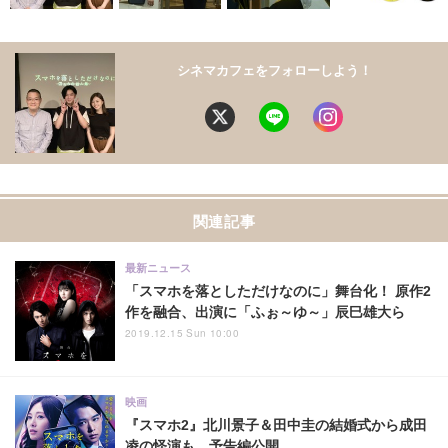
シネマカフェをフォローしよう！
関連記事
最新ニュース
「スマホを落としただけなのに」舞台化！ 原作2
作を融合、出演に「ふぉ～ゆ～」辰巳雄大ら
2019.12.15 Sun 10:00
映画
『スマホ2』北川景子＆田中圭の結婚式から成田
凌の怪演も…予告編公開