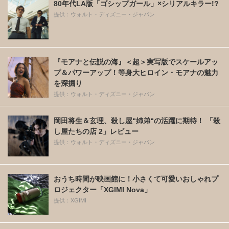
80年代LA版「ゴシップガール」×シリアルキラー!?
提供：ウォルト・ディズニー・ジャパン
『モアナと伝説の海』＜超＞実写版でスケールアッ
プ＆パワーアップ！等身大ヒロイン・モアナの魅力
を深掘り
提供：ウォルト・ディズニー・ジャパン
岡田将生＆玄理、殺し屋“姉弟“の活躍に期待！ 「殺
し屋たちの店 2」レビュー
提供：ウォルト・ディズニー・ジャパン
おうち時間が映画館に！小さくて可愛いおしゃれプ
ロジェクター「XGIMI Nova」
提供：XGIMI