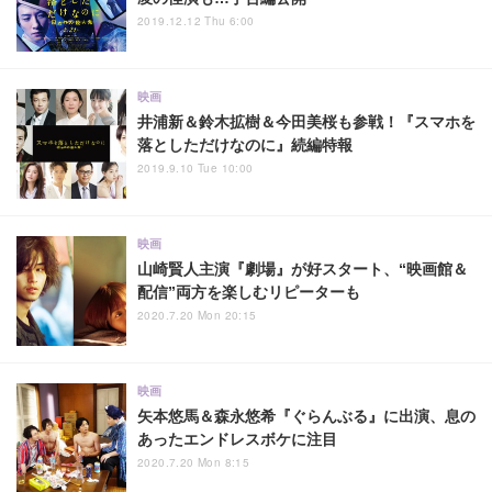
2019.12.12 Thu 6:00
映画
井浦新＆鈴木拡樹＆今田美桜も参戦！『スマホを
落としただけなのに』続編特報
2019.9.10 Tue 10:00
映画
山崎賢人主演『劇場』が好スタート、“映画館＆
配信”両方を楽しむリピーターも
2020.7.20 Mon 20:15
映画
矢本悠馬＆森永悠希『ぐらんぶる』に出演、息の
あったエンドレスボケに注目
2020.7.20 Mon 8:15