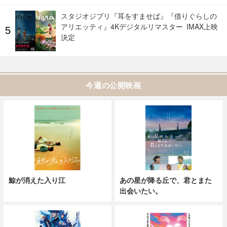
スタジオジブリ『耳をすませば』『借りぐらしの
アリエッティ』4Kデジタルリマスター IMAX上映
決定
今週の公開映画
鯨が消えた入り江
あの星が降る丘で、君とまた
出会いたい。