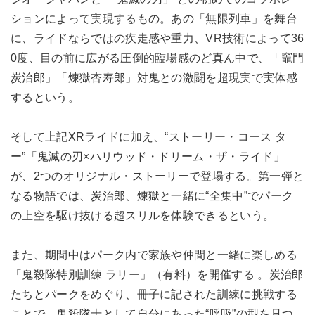
ションによって実現するもの。あの「無限列車」を舞台
に、ライドならではの疾走感や重力、VR技術によって36
0度、目の前に広がる圧倒的臨場感のど真ん中で、「竈門
炭治郎」「煉獄杏寿郎」対鬼との激闘を超現実で実体感
するという。
そして上記XRライドに加え、“ストーリー・コース タ
ー”「鬼滅の刃×ハリウッド・ドリーム・ザ・ライド」
が、2つのオリジナル・ストーリーで登場する。第一弾と
なる物語では、炭治郎、煉獄と一緒に“全集中”でパーク
の上空を駆け抜ける超スリルを体験できるという。
また、期間中はパーク内で家族や仲間と一緒に楽しめる
「鬼殺隊特別訓練 ラリー」（有料）を開催する 。炭治郎
たちとパークをめぐり、冊子に記された訓練に挑戦する
ことで、鬼殺隊士として自分にあった“呼吸”の型を見つ