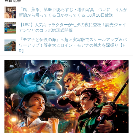
注目記事
「風、薫る」第96回あらすじ・場面写真 ついに、りんが
新潟から帰ってくる日がやってくる…8月10日放送
【USJ】人気キャラクターが七夕の夜に登板！読売ジャイ
アンツとのコラボ始球式開催
『モアナと伝説の海』＜超＞実写版でスケールアップ＆パ
ワーアップ！等身大ヒロイン・モアナの魅力を深掘り【P
R】