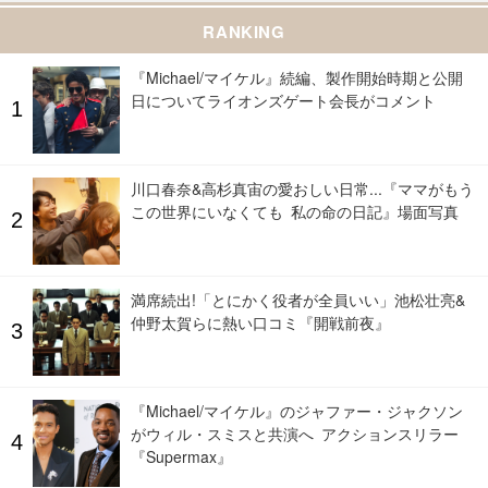
RANKING
『Michael/マイケル』続編、製作開始時期と公開
日についてライオンズゲート会長がコメント
川口春奈&高杉真宙の愛おしい日常...『ママがもう
この世界にいなくても 私の命の日記』場面写真
満席続出!「とにかく役者が全員いい」池松壮亮&
仲野太賀らに熱い口コミ『開戦前夜』
『Michael/マイケル』のジャファー・ジャクソン
がウィル・スミスと共演へ アクションスリラー
『Supermax』