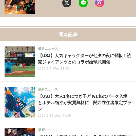
関連記事
最新ニュース
【USJ】人気キャラクターが七夕の夜に登板！読
売ジャイアンツとのコラボ始球式開催
2021.7.7 Wed 23:30
最新ニュース
【USJ】大人1名につき子ども1名のパーク入場
とホテル宿泊が実質無料に 関西在住者限定プラ
ン
2021.6.30 Wed 11:50
最新ニュース