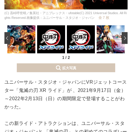
(C) 吾峠呼世晴／集英社・アニプレックス・ufotable(C) 2021 Universal Studios. All Ri
全 7 枚
ghts Reserved.画像提供：ユニバーサル・スタジオ・ジャパン
‹
1
/
2
拡大写真
ユニバーサル・スタジオ・ジャパンにVRジェットコース
ター「鬼滅の刃 XR ライド」が 、2021年9月17日（金）
～2022年2月13日（日）の期間限定で登場することがわ
かった。
この新ライド・アトラクションは、ユニバーサル・スタ
ジオ・ジャパンと 「鬼滅の刃」 との初めてのコラボレー