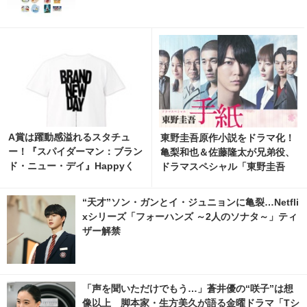
A賞は躍動感溢れるスタチュ
東野圭吾原作小説をドラマ化！
ー！『スパイダーマン：ブラン
亀梨和也＆佐藤隆太が兄弟役、
ド・ニュー・デイ』Happyく
ドラマスペシャル「東野圭吾
じ、8月7日発売開始 3枚目の写
手紙」再放送
真・画像 | cinemacafe.net
“天才”ソン・ガンとイ・ジュニョンに亀裂…Netfli
xシリーズ「フォーハンズ ～2人のソナタ～」ティ
ザー解禁
「声を聞いただけでもう…」蒼井優の“咲子”は想
像以上 脚本家・生方美久が語る金曜ドラマ「Tシ