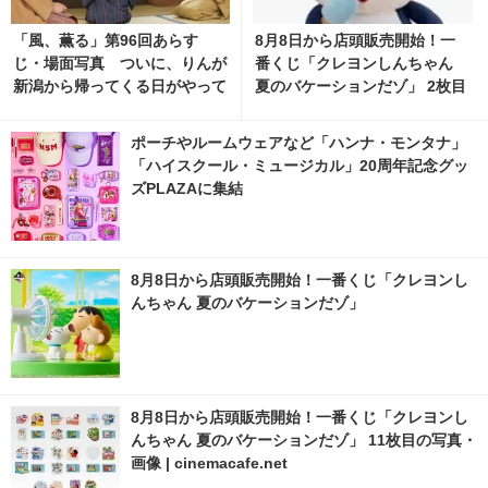
「風、薫る」第96回あらす
8月8日から店頭販売開始！一
じ・場面写真 ついに、りんが
番くじ「クレヨンしんちゃん
新潟から帰ってくる日がやって
夏のバケーションだゾ」 2枚目
くる…8月10日放送 6枚目の写
の写真・画像 | cinemacafe.ne
真・画像 | cinemacafe.net
t
ポーチやルームウェアなど「ハンナ・モンタナ」
「ハイスクール・ミュージカル」20周年記念グッ
ズPLAZAに集結
8月8日から店頭販売開始！一番くじ「クレヨンし
んちゃん 夏のバケーションだゾ」
8月8日から店頭販売開始！一番くじ「クレヨンし
んちゃん 夏のバケーションだゾ」 11枚目の写真・
画像 | cinemacafe.net