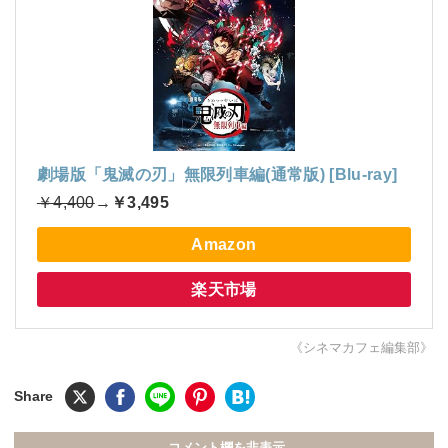
劇場版「鬼滅の刃」無限列車編(通常版) [Blu-ray]
￥4,400
→
￥3,495
Amazon
楽天市場
《シネマカフェ編集部》
コメント欄を非表示