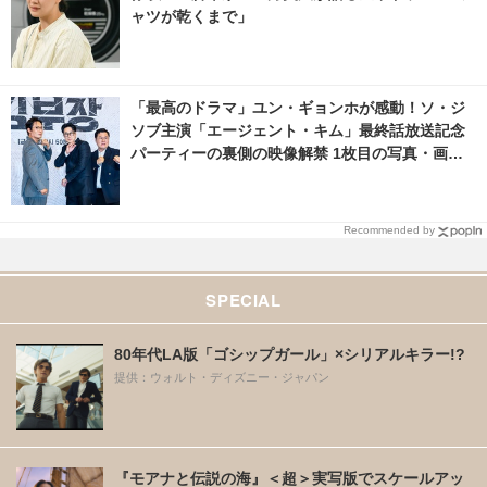
ャツが乾くまで」
「最高のドラマ」ユン・ギョンホが感動！ソ・ジ
ソブ主演「エージェント・キム」最終話放送記念
パーティーの裏側の映像解禁 1枚目の写真・画像 |
cinemacafe.net
Recommended by
SPECIAL
80年代LA版「ゴシップガール」×シリアルキラー!?
提供：ウォルト・ディズニー・ジャパン
『モアナと伝説の海』＜超＞実写版でスケールアッ