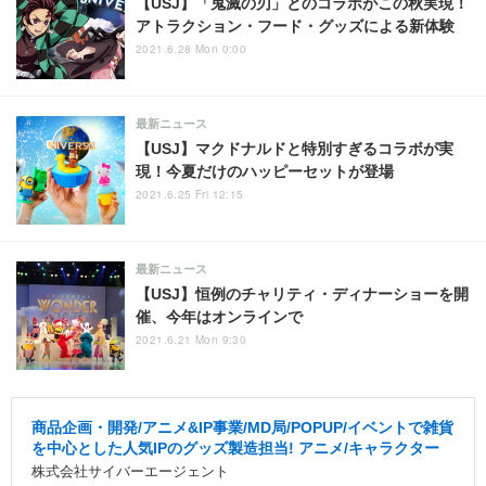
【USJ】「鬼滅の刃」とのコラボがこの秋実現！
アトラクション・フード・グッズによる新体験
2021.6.28 Mon 0:00
最新ニュース
【USJ】マクドナルドと特別すぎるコラボが実
現！今夏だけのハッピーセットが登場
2021.6.25 Fri 12:15
最新ニュース
【USJ】恒例のチャリティ・ディナーショーを開
催、今年はオンラインで
2021.6.21 Mon 9:30
商品企画・開発/アニメ&IP事業/MD局/POPUP/イベントで雑貨
を中心とした人気IPのグッズ製造担当! アニメ/キャラクター
株式会社サイバーエージェント