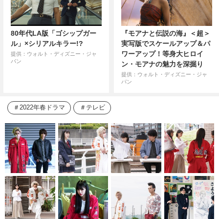
80年代LA版「ゴシップガー
『モアナと伝説の海』＜超＞
ル」×シリアルキラー!?
実写版でスケールアップ＆パ
ワーアップ！等身大ヒロイ
提供：ウォルト・ディズニー・ジャ
パン
ン・モアナの魅力を深掘り
提供：ウォルト・ディズニー・ジャ
パン
2022年春ドラマ
テレビ