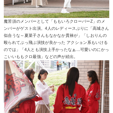
魔苦須のメンバーとして「ももいろクローバーZ」のメ
ンバーがゲスト出演。4人のレディースぶりに「高城さん
似合うな～夏菜子さんもなかなか貫禄が」「しおりんの
殴られてぶっ飛ぶ演技が良かった アクション系もいける
のでは」「4人とも演技上手かったなぁ…可愛いのにかっ
こいいももクロ最強」などの声が続出。