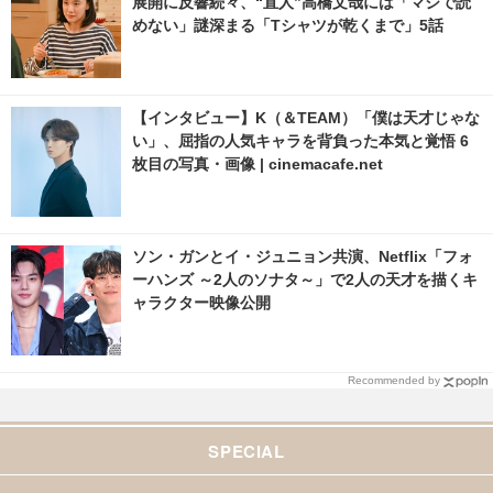
展開に反響続々、“直人”高橋文哉には「マジで読
めない」謎深まる「Tシャツが乾くまで」5話
【インタビュー】K（＆TEAM）「僕は天才じゃな
い」、屈指の人気キャラを背負った本気と覚悟 6
枚目の写真・画像 | cinemacafe.net
ソン・ガンとイ・ジュニョン共演、Netflix「フォ
ーハンズ ～2人のソナタ～」で2人の天才を描くキ
ャラクター映像公開
Recommended by
SPECIAL