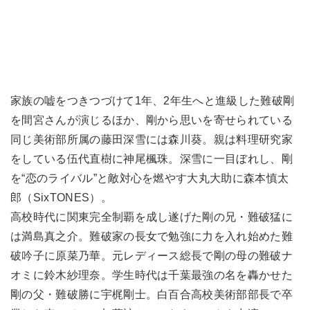
家族の嘘をつきつづけて1年、2年生へと進級した難破剛
を間宮さんが演じるほか、剛から思いを寄せられている
同じ美術部所属の藤田深雪には森川葵。親は料理研究家
をしている伍代直樹に神尾楓珠。深雪に一目ぼれし、剛
を“恋のライバル”と敵対心を燃やす大丸大助に森本慎太
郎（SixTONES）。
高校時代に関東完全制覇を成し遂げた剛の兄・難破猛に
は満島真之介。難破家の長女で勉強に力を入れ始めた難
破吟子に原菜乃華。元レディース総長で剛の母の難破ナ
オミに鈴木紗理奈。学生時代は千葉最強の名を轟かせた
剛の父・難破勝に宇梶剛士。白百合高校美術部部長で卒