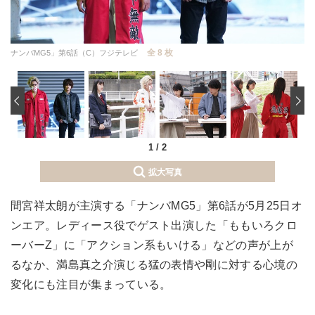
全 8 枚
ナンバMG5」第6話（C）フジテレビ
‹
1
/
2
拡大写真
間宮祥太朗が主演する「ナンバMG5」第6話が5月25日オ
ンエア。レディース役でゲスト出演した「ももいろクロ
ーバーZ」に「アクション系もいける」などの声が上が
るなか、満島真之介演じる猛の表情や剛に対する心境の
変化にも注目が集まっている。