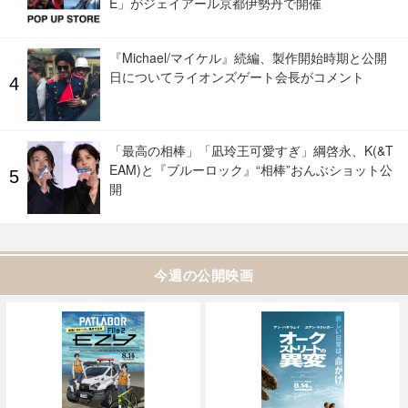
E」がジェイアール京都伊勢丹で開催
『Michael/マイケル』続編、製作開始時期と公開
日についてライオンズゲート会長がコメント
「最高の相棒」「凪玲王可愛すぎ」綱啓永、K(&T
EAM)と『ブルーロック』“相棒”おんぶショット公
開
今週の公開映画