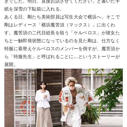
きでした。明日、直接お話させてください」と書いた手
紙を深雪の下駄箱に入れる。
あくる日、剛たち美術部員は写生大会で横浜へ。そこで
剛はレディース「横浜魔苦須（マックス）」に出くわ
す。魔苦須の二代目総長を狙う「ケルベロス」が彼女た
ちと一触即発状態になっているのを見た剛は、仕方なく
特服に着替えケルベロスのメンバーを倒すが、魔苦須か
ら「特服先生」と呼ばれることに…というストーリーが
展開。