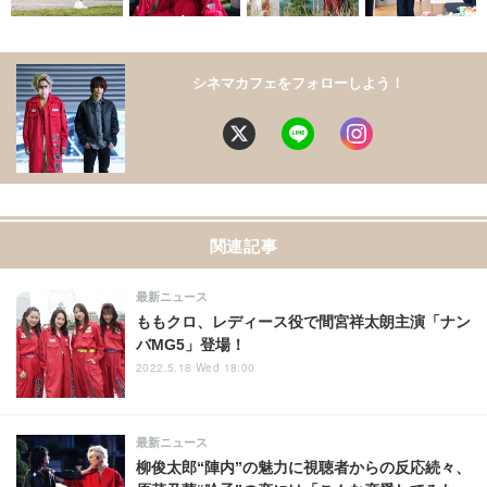
シネマカフェをフォローしよう！
関連記事
最新ニュース
ももクロ、レディース役で間宮祥太朗主演「ナン
バMG5」登場！
2022.5.18 Wed 18:00
最新ニュース
柳俊太郎“陣内”の魅力に視聴者からの反応続々、