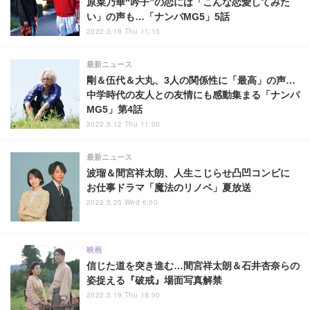
原菜乃華“吟子”の恋には「こんな恋愛してみた
い」の声も…「ナンバMG5」5話
2022.5.19 Thu 11:15
最新ニュース
剛＆伍代＆大丸、3人の関係性に「最高」の声…
中学時代の友人との友情にも感動集まる「ナンバ
MG5」第4話
2022.5.12 Thu 11:00
最新ニュース
波瑠＆間宮祥太朗、人生こじらせ凸凹コンビに
お仕事ドラマ「魔法のリノベ」夏放送
2022.5.25 Wed 6:00
映画
信じた道を突き進む…間宮祥太朗＆石井杏奈らの
姿捉える『破戒』場面写真解禁
2022.5.19 Thu 18:00