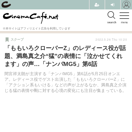
search
menu
※本サイトはアフィリエイト広告を利用しています
2022.5.26 Thu 10:20
スクープ
「ももいろクローバーZ」のレディース役が話
題、満島真之介“猛”の表情に「泣かせてくれ
ます」の声…「ナンバMG5」第6話
間宮祥太朗が主演する「ナンバMG5」第6話が5月25日オンエ
ア。レディース役でゲスト出演した「ももいろクローバーZ」に
「アクション系もいける」などの声が上がるなか、満島真之介演
じる猛の表情や剛に対する心境の変化にも注目が集まっている。