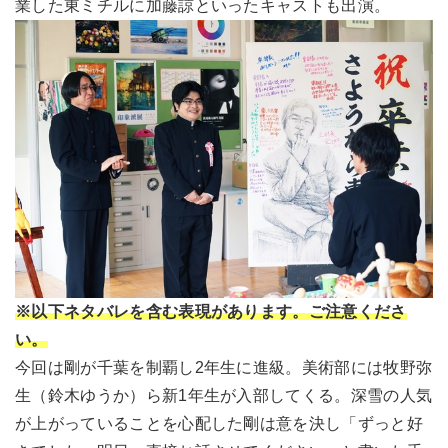
業した東ミチルに加藤諒といったキャストも出演。
※以下ネタバレを含む表現があります。ご注意くださ
い。
今回は剛が千葉を制覇し2年生に進級。美術部には牧野弥
生（鈴木ゆうか）ら新1年生が入部してくる。深雪の人気
が上がっていることを心配した剛は意を決し「ずっと好