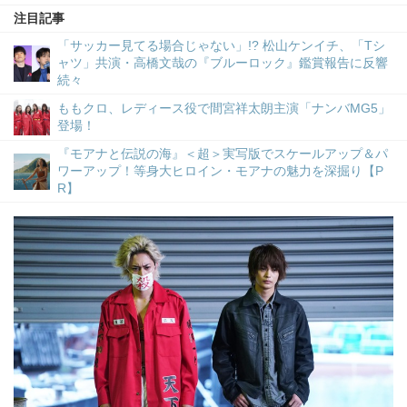
注目記事
「サッカー見てる場合じゃない」!? 松山ケンイチ、「Tシ
ャツ」共演・高橋文哉の『ブルーロック』鑑賞報告に反響
続々
ももクロ、レディース役で間宮祥太朗主演「ナンバMG5」
登場！
『モアナと伝説の海』＜超＞実写版でスケールアップ＆パ
ワーアップ！等身大ヒロイン・モアナの魅力を深掘り【P
R】