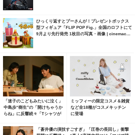
ひっくり返すとプーさんが！プレゼントボックス
型フィギュア「FLIP POP Fig.」全国のロフトにて
9月より先行発売 1枚目の写真・画像 | cinemacaf
e.net
「迷子のこどもみたいに泣く」
ミッフィーの限定コスメ＆雑貨
中島歩“樹生”の「開けちゃうか
など全18種がコスメキッチン
らね」に反響続々「Tシャツが
に登場
乾くまで」3話
「蒼井優の演技すごすぎ」「圧巻の長回し」衝撃