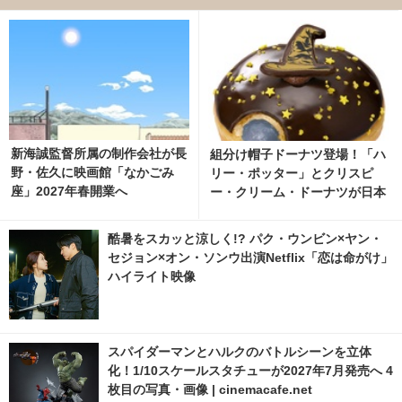
新海誠監督所属の制作会社が長
組分け帽子ドーナツ登場！「ハ
野・佐久に映画館「なかごみ
リー・ポッター」とクリスピ
座」2027年春開業へ
ー・クリーム・ドーナツが日本
初コラボ 15枚目の写真・画像 |
cinemacafe.net
酷暑をスカッと涼しく!? パク・ウンビン×ヤン・
セジョン×オン・ソンウ出演Netflix「恋は命がけ」
ハイライト映像
スパイダーマンとハルクのバトルシーンを立体
化！1/10スケールスタチューが2027年7月発売へ 4
枚目の写真・画像 | cinemacafe.net