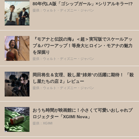
80年代LA版「ゴシップガール」×シリアルキラー!?
提供：ウォルト・ディズニー・ジャパン
『モアナと伝説の海』＜超＞実写版でスケールアッ
プ＆パワーアップ！等身大ヒロイン・モアナの魅力
を深掘り
提供：ウォルト・ディズニー・ジャパン
岡田将生＆玄理、殺し屋“姉弟“の活躍に期待！ 「殺
し屋たちの店 2」レビュー
提供：ウォルト・ディズニー・ジャパン
おうち時間が映画館に！小さくて可愛いおしゃれプ
ロジェクター「XGIMI Nova」
提供：XGIMI