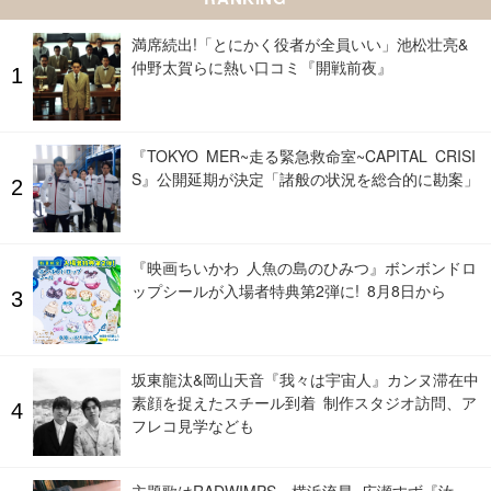
満席続出!「とにかく役者が全員いい」池松壮亮&
仲野太賀らに熱い口コミ『開戦前夜』
『TOKYO MER~走る緊急救命室~CAPITAL CRISI
S』公開延期が決定「諸般の状況を総合的に勘案」
『映画ちいかわ 人魚の島のひみつ』ボンボンドロ
ップシールが入場者特典第2弾に! 8月8日から
坂東龍汰&岡山天音『我々は宇宙人』カンヌ滞在中
素顔を捉えたスチール到着 制作スタジオ訪問、ア
フレコ見学なども
主題歌はRADWIMPS、横浜流星×広瀬すず『汝、