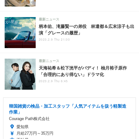
最新ニュース
柄本佑、滝藤賢一の弟役 林遣都＆広末涼子も出
演「グレースの履歴」
2023.2.9 Thu 21:00
最新ニュース
天海祐希＆松下洸平がバディ！ 柚月裕子原作
「合理的にあり得ない」ドラマ化
2023.2.9 Thu 6:45
韓国雑貨の検品・加工スタッフ「人気アイテムを扱う軽製造
作業」
Courage Path株式会社
愛知県
月給27万円～35万円