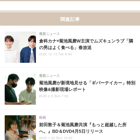
関連記事
最新ニュース
倉科カナ×菊池風磨W主演でムズキュンラブ「隣
の男はよく食べる」春放送
2022.12.13 Tue 6:00
最新ニュース
菊池風磨が新境地見せる「ギバーテイカー」特別
映像&撮影現場レポート
2023.2.5 Sun 7:00
映画
前田敦子＆菊池風磨共演『もっと超越した所
へ。』BD＆DVD4月5日リリース
2023.1.22 Sun 15:20