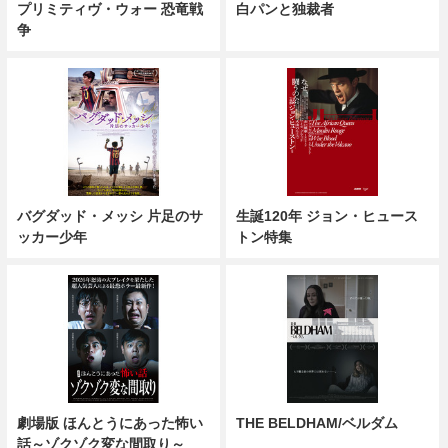
プリミティヴ・ウォー 恐竜戦
白パンと独裁者
争
バグダッド・メッシ 片足のサ
生誕120年 ジョン・ヒュース
ッカー少年
トン特集
劇場版 ほんとうにあった怖い
THE BELDHAM/ベルダム
話～ゾクゾク変な間取り～