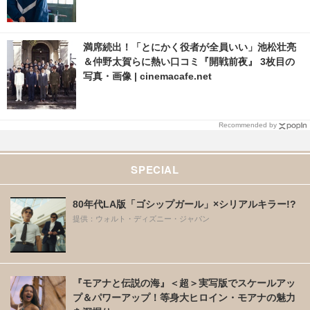
満席続出！「とにかく役者が全員いい」池松壮亮
＆仲野太賀らに熱い口コミ『開戦前夜』 3枚目の
写真・画像 | cinemacafe.net
Recommended by
SPECIAL
80年代LA版「ゴシップガール」×シリアルキラー!?
提供：ウォルト・ディズニー・ジャパン
『モアナと伝説の海』＜超＞実写版でスケールアッ
プ＆パワーアップ！等身大ヒロイン・モアナの魅力