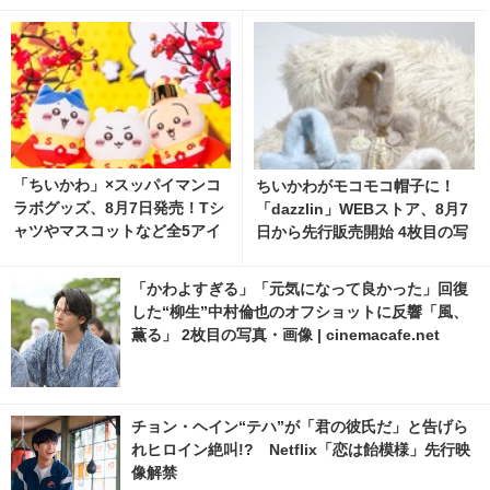
「ちいかわ」×スッパイマンコ
ちいかわがモコモコ帽子に！
ラボグッズ、8月7日発売！Tシ
「dazzlin」WEBストア、8月7
ャツやマスコットなど全5アイ
日から先行販売開始 4枚目の写
テム 1枚目の写真・画像 | cine
真・画像 | cinemacafe.net
macafe.net
「かわよすぎる」「元気になって良かった」回復
した“柳生”中村倫也のオフショットに反響「風、
薫る」 2枚目の写真・画像 | cinemacafe.net
チョン・ヘイン“テハ”が「君の彼氏だ」と告げら
れヒロイン絶叫!? Netflix「恋は飴模様」先行映
像解禁