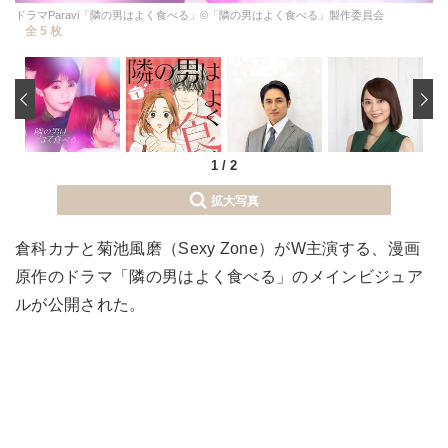
ドラマParavi「隣の男はよく食べる」©︎「隣の男はよく食べる」製作委員会
全 5 枚
‹
1
/
2
拡大写真
倉科カナと菊池風磨（Sexy Zone）がW主演する、漫画
原作のドラマ「隣の男はよく食べる」のメインビジュア
ルが公開された。