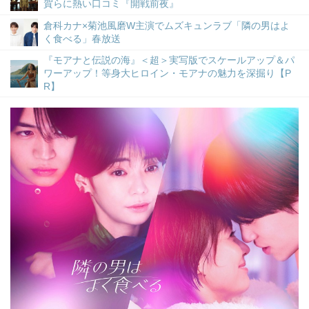
賀らに熱い口コミ『開戦前夜』
倉科カナ×菊池風磨W主演でムズキュンラブ「隣の男はよ
く食べる」春放送
『モアナと伝説の海』＜超＞実写版でスケールアップ＆パ
ワーアップ！等身大ヒロイン・モアナの魅力を深掘り【P
R】