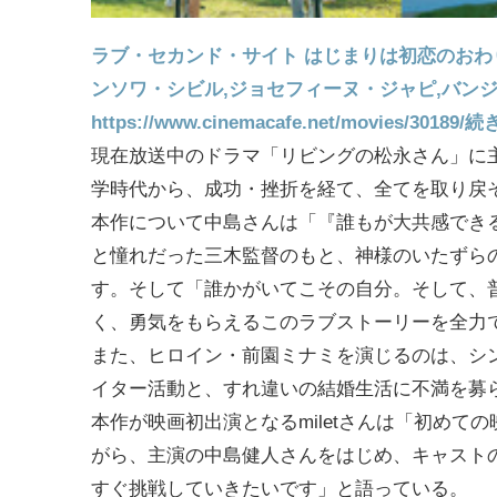
ラブ・セカンド・サイト はじまりは初恋のお
ンソワ・シビル,ジョセフィーヌ・ジャピ,バン
https://www.cinemacafe.net/movies/30189/
続き
現在放送中のドラマ「リビングの松永さん」に
学時代から、成功・挫折を経て、全てを取り戻そ
本作について中島さんは「『誰もが大共感でき
と憧れだった三木監督のもと、神様のいたずら
す。そして「誰かがいてこその自分。そして、
く、勇気をもらえるこのラブストーリーを全力
また、ヒロイン・前園ミナミを演じるのは、シン
イター活動と、すれ違いの結婚生活に不満を募
本作が映画初出演となるmiletさんは「初め
がら、主演の中島健人さんをはじめ、キャスト
すぐ挑戦していきたいです」と語っている。