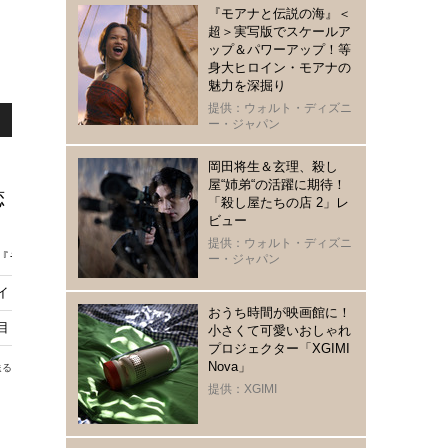
『モアナと伝説の海』＜
超＞実写版でスケールア
ップ＆パワーアップ！等
身大ヒロイン・モアナの
魅力を深掘り
提供：ウォルト・ディズニ
ー・ジャパン
岡田将生＆玄理、殺し
屋“姉弟“の活躍に期待！
恋
「殺し屋たちの店 2」レ
ビュー
提供：ウォルト・ディズニ
出『ラブ・セカンド・サイト』
ー・ジャパン
イト』本編映像
おうち時間が映画館に！
注目『ラブ・セカンド・サイト』
小さくて可愛いおしゃれ
プロジェクター「XGIMI
Nova」
送る
提供：XGIMI
自