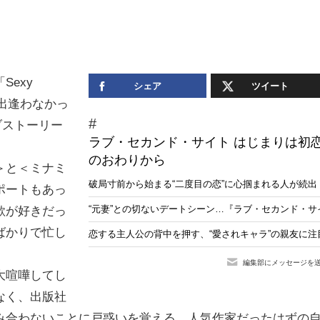
exy
シェア
ツイート
と出逢わなかっ
ブストーリー
ラブ・セカンド・サイト はじまりは初
のおわりから
＞と＜ミナミ
破局寸前から始まる“二度目の恋”に心掴まれる人が続
ポートもあっ
“元妻”との切ないデートシーン…『ラブ・セカンド・サ
歌が好きだっ
ばかりで忙し
恋する主人公の背中を押す、“愛されキャラ”の親友に
。
編集部にメッセージを
大喧嘩してし
なく、出版社
み合わないことに戸惑いを覚える。人気作家だったはずの