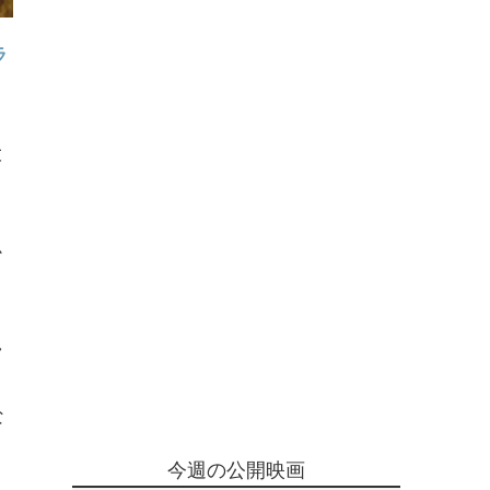
ラ
大
っ
か
し
ラ
な
っ
今週の公開映画