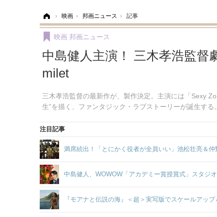
ホーム
›
映画
›
邦画ニュース
›
記事
映画
邦画ニュース
中島健人主演！ 三木孝浩監督
milet
三木孝浩監督の最新作が、製作決定。主演には「Sexy 
生”を描く、ファンタジック・ラブストーリーが誕生する
注目記事
満席続出！「とにかく役者が全員いい」池松壮亮＆仲
中島健人、WOWOW「アカデミー賞授賞式」スタジ
『モアナと伝説の海』＜超＞実写版でスケールアップ