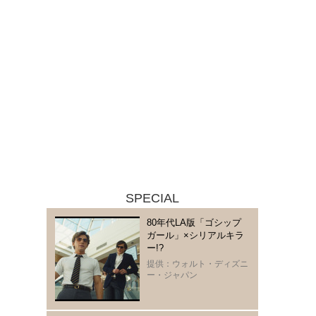
SPECIAL
80年代LA版「ゴシップ
ガール」×シリアルキラ
ー!?
提供：ウォルト・ディズニ
ー・ジャパン