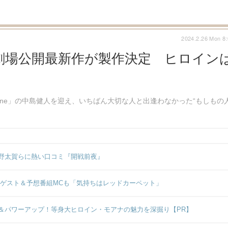
2024.2.26 Mon 8
劇場公開最新作が製作決定 ヒロイン
Zone」の中島健人を迎え、いちばん大切な人と出逢わなかった“もしもの
。
野太賀らに熱い口コミ『開戦前夜』
オゲスト＆予想番組MCも「気持ちはレッドカーペット」
＆パワーアップ！等身大ヒロイン・モアナの魅力を深掘り【PR】