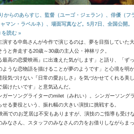
わりからのあらすじ、監督（ユーゴ・ジェラン）、俳優（フ
ジャマン・ラベルネ）、場面写真など。5月7日、全国公開。
を読む »
主演する中島さんが今作で演じるのは、夢を目指していた
うと奔走する20歳～30歳の主人公・神林リク。
る最高の恋愛映画』に出逢えた気がします」と語り、「ず
のような恋物語を描けることが夢のようです」と心境を明
普段気づけない『日常の愛おしさ』を気づかせてくれる美
で届けたいです」と意気込んだ。
ガーソングライターのmilet（みれい）。シンガーソング
らせる妻役という、振れ幅の大きい演技に挑戦する。
ての映画でのお芝居は不安もありますが、演技のご指導も受け
のみなさん、スタッフのみなさんの力をお借りしながらま