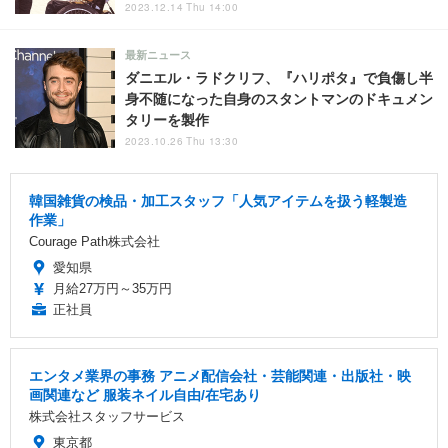
2023.12.14 Thu 14:00
最新ニュース
ダニエル・ラドクリフ、『ハリポタ』で負傷し半
身不随になった自身のスタントマンのドキュメン
タリーを製作
2023.10.26 Thu 13:30
韓国雑貨の検品・加工スタッフ「人気アイテムを扱う軽製造
作業」
Courage Path株式会社
愛知県
月給27万円～35万円
正社員
エンタメ業界の事務 アニメ配信会社・芸能関連・出版社・映
画関連など 服装ネイル自由/在宅あり
株式会社スタッフサービス
東京都