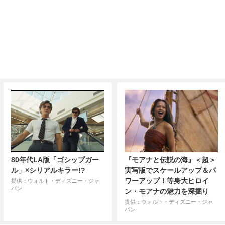
80年代LA版「ゴシップガー
『モアナと伝説の海』＜超＞
ル」×シリアルキラー!?
実写版でスケールアップ＆パ
ワーアップ！等身大ヒロイ
提供：ウォルト・ディズニー・ジャ
パン
ン・モアナの魅力を深掘り
提供：ウォルト・ディズニー・ジャ
パン