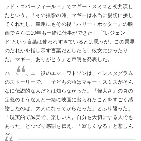
ッド・コパーフィールド』でマギー・スミスと初共演し
たという。「その撮影の時、マギーは本当に親切に接し
てくれたし、幸運にもその後『ハリー・ポッター』の映
画でさらに10年も一緒に仕事ができた」「“レジェン
ド”という言葉は使われすぎているとは思うが、この業界
のだれかを指し示す言葉だとしたら、彼女にぴったり
だ。マギー、ありがとう」と声明を発表した。
ハーマイオニー役のエマ・ワトソンは、インスタグラム
のストーリーで、「子どもの頃はマギー・スミスがそん
なに伝説的な人だとは知らなかった。『偉大さ』の真の
定義のような人と一緒に映画に出られたことをすごく感
謝したのは、大人になってからだった」とふり返った。
「現実的で誠実で、楽しい人。自分を大切にする人でも
あった」とつづり感謝を伝え、「寂しくなる」と悲しん
だ。