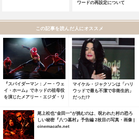
ワードの再設定について
この記事を読んだ人にオススメ
『スパイダーマン：ノー・ウェ
マイケル・ジャクソンは「ハリ
イ・ホーム』でネッドの祖母役
ウッドで最も不潔で非衛生的」
を演じたメアリー・エジダ・リ
だった!?
ベラが死去 ネッド役ジェイ
コブ・バタロンが追悼 2枚目の
尾上松也“金田一”が挑むのは、呪われた村の恐ろ
写真・画像 | cinemacafe.net
しい秘密『八つ墓村』予告編 2枚目の写真・画像 |
cinemacafe.net