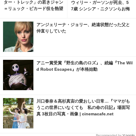
ター・トレック」の若きジャン
ウィリー・ガーソンが死去、5
＝リュック・ピカード役を熱望
7歳 シンシア・ニクソンらお悔
やみ
アンジェリーナ・ジョリー、絶遠状態だった父と
仲直りしていた
アニー賞受賞『野生の島のロズ』、続編『The Wil
d Robot Escapes』が本格始動
川口春奈＆高杉真宙の愛おしい日常…『ママがも
うこの世界にいなくても 私の命の日記』場面写
真 3枚目の写真・画像 | cinemacafe.net
Recommended by