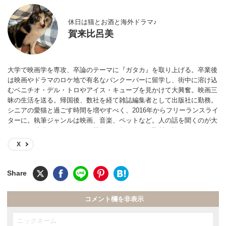
休日は猫とお酒と海外ドラマ♪
賀来比呂美
大学で映画学を専攻、卒論のテーマに『ガタカ』を取り上げる。卒業後
は映画やドラマのロケ地で有名なバンクーバーに留学し、街中に溶け込
むベニチオ・デル・トロやアイス・キューブを見かけて大興奮。映画三
昧の生活を送る。帰国後、数社を経て雑誌編集者として出版社に勤務。
シニアの愛猫と過ごす時間を増やすべく、2016年からフリーランスライ
ターに。執筆ジャンルは映画、音楽、ペットなど。人の話を聞くのが大
好きで、俳優、ピアニスト、医師など数百名への取材経験あり。
X
コメント欄を非表示