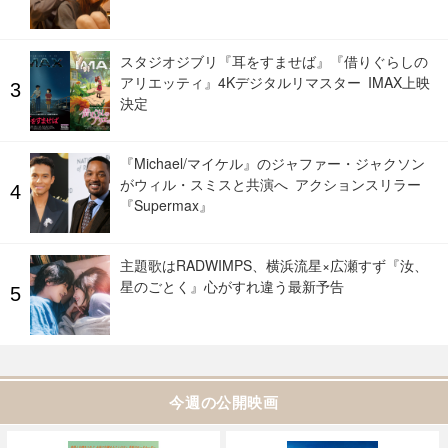
スタジオジブリ『耳をすませば』『借りぐらしの
アリエッティ』4Kデジタルリマスター IMAX上映
決定
『Michael/マイケル』のジャファー・ジャクソン
がウィル・スミスと共演へ アクションスリラー
『Supermax』
主題歌はRADWIMPS、横浜流星×広瀬すず『汝、
星のごとく』心がすれ違う最新予告
今週の公開映画