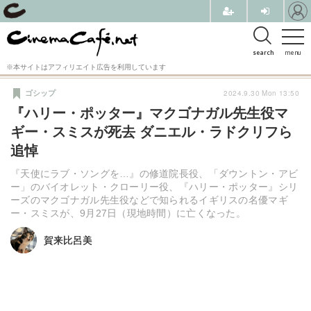
search
menu
※本サイトはアフィリエイト広告を利用しています
2024.9.30 Mon 13:50
ゴシップ
『ハリー・ポッター』マクゴナガル先生役マ
ギー・スミスが死去 ダニエル・ラドクリフら
追悼
『天使にラブ・ソングを…』の修道院長役、「ダウントン・アビ
ー」のバイオレット・クローリー役、『ハリー・ポッター』シリ
ーズのマクゴナガル先生役などで知られるイギリスの名優マギ
ー・スミスが、9月27日（現地時間）に亡くなった。
賀来比呂美
賀来比呂美