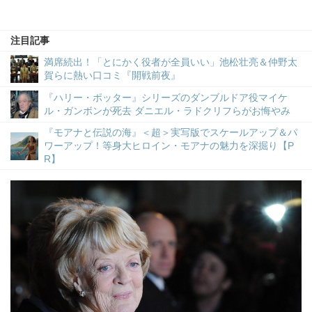
注目記事
満席続出！「とにかく役者が全員いい」池松壮亮＆仲野太
賀らに熱い口コミ『開戦前夜』
『ハリー・ポッター』シリーズのダンブルドア役マイケ
ル・ガンボンが死去 ダニエル・ラドクリフらがお悔やみ
『モアナと伝説の海』＜超＞実写版でスケールアップ＆パ
ワーアップ！等身大ヒロイン・モアナの魅力を深掘り【P
R】