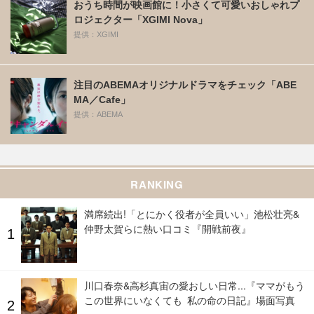
おうち時間が映画館に！小さくて可愛いおしゃれプ
ロジェクター「XGIMI Nova」
提供：XGIMI
注目のABEMAオリジナルドラマをチェック「ABE
MA／Cafe」
提供：ABEMA
RANKING
満席続出!「とにかく役者が全員いい」池松壮亮&
仲野太賀らに熱い口コミ『開戦前夜』
川口春奈&高杉真宙の愛おしい日常...『ママがもう
この世界にいなくても 私の命の日記』場面写真