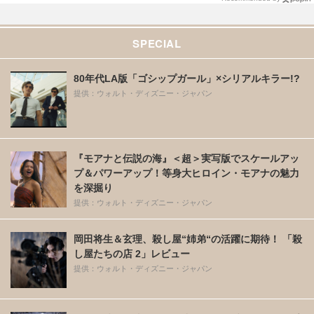
SPECIAL
80年代LA版「ゴシップガール」×シリアルキラー!?
提供：ウォルト・ディズニー・ジャパン
『モアナと伝説の海』＜超＞実写版でスケールアッ
プ＆パワーアップ！等身大ヒロイン・モアナの魅力
を深掘り
提供：ウォルト・ディズニー・ジャパン
岡田将生＆玄理、殺し屋“姉弟“の活躍に期待！ 「殺
し屋たちの店 2」レビュー
提供：ウォルト・ディズニー・ジャパン