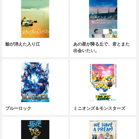
鯨が消えた入り江
あの星が降る丘で、君とまた
出会いたい。
ブルーロック
ミニオンズ＆モンスターズ