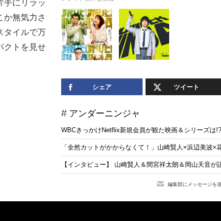
片手にリラッ
こか無気力さ
スタイルで万
パクトを見せ
シェア
ツイート
アンダーニンジャ
WBCきっかけNetflix新規会員が観た映画＆シリーズ
「全然カットがかからなくて！」山崎賢人×浜辺美波×
【インタビュー】 山崎賢人＆間宮祥太朗＆岡山天音が
編集部にメッセージを