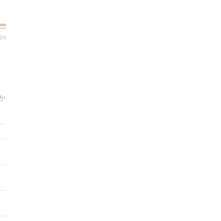
:00
』
か