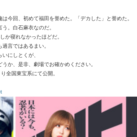
俺は今回、初めて福田を誉めた。「デカした」と誉めた。
言う。白石麻衣なのだ。
間しか寝れなかったほどだ。
も過言ではあるまい。
らいにしとくが、
どうか、是非、劇場でお確かめください。
）より全国東宝系にて公開。
t