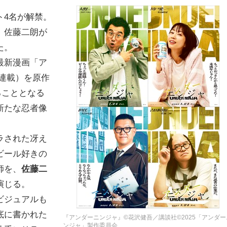
ト4名が解禁。
、佐藤二朗が
た。
最新漫画「ア
連載）を原作
ることとなる
新たな忍者像
ラされた冴え
ビール好きの
師を、
佐藤二
演じる。
ビジュアルも
底に書かれた
『アンダーニンジャ』©花沢健吾／講談社©2025「アンダー
ンジャ」製作委員会