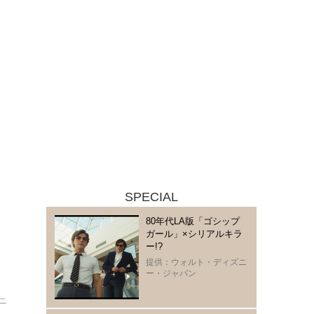
SPECIAL
80年代LA版「ゴシップ
ガール」×シリアルキラ
ー!?
提供：ウォルト・ディズニ
ー・ジャパン
ニ