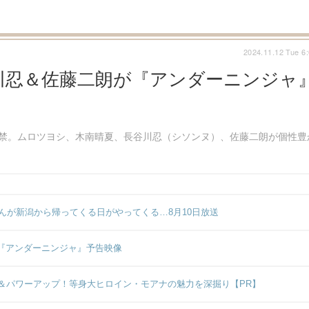
2024.11.12 Tue 6
川忍＆佐藤二朗が『アンダーニンジャ
解禁。ムロツヨシ、木南晴夏、長谷川忍（シソンヌ）、佐藤二朗が個性豊
んが新潟から帰ってくる日がやってくる…8月10日放送
演『アンダーニンジャ』予告映像
＆パワーアップ！等身大ヒロイン・モアナの魅力を深掘り【PR】