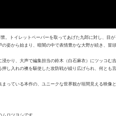
解禁。トイレットペーパーを取ってあげた九郎に対し、目が
戸の姿から始まり、暗闇の中で表情豊かな大野が続き、冒
に浸かり、大声で編集担当の鈴木（白石麻衣）にツッコむ
る押し入れの襖を駆使した攻防戦が繰り広げられ、何とも
集まっている本作の、ユニークな世界観が垣間見える映像
のムロツヨシです。