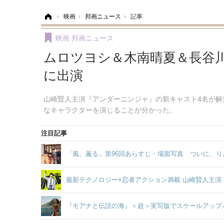
ホーム
›
映画
›
邦画ニュース
›
記事
映画
邦画ニュース
ムロツヨシ＆木南晴夏＆長谷
に出演
山崎賢人主演『アンダーニンジャ』の新キャスト4名が
なキャラクターを演じることが分かった。
注目記事
「風、薫る」第96回あらすじ・場面写真 ついに、り
最新テクノロジー×忍者アクション満載 山崎賢人主
『モアナと伝説の海』＜超＞実写版でスケールアップ