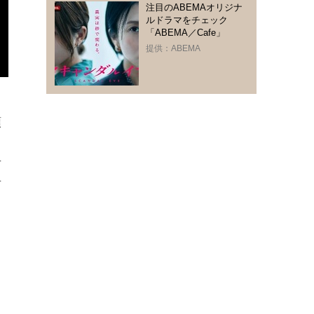
注目のABEMAオリジナ
ルドラマをチェック
「ABEMA／Cafe」
提供：ABEMA
頭
吉
言
と