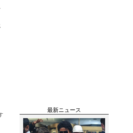
い
鏡
、
す