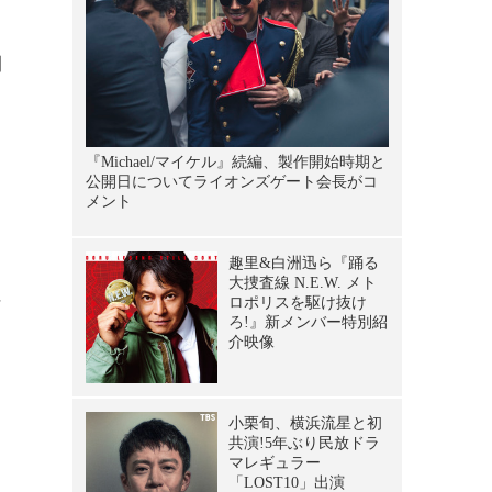
間
ヨ
に