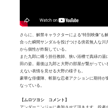
さらに、解禁キャラクターによる“特別映像”も
合った瞬間サンダルを投げつける傍若無人な川
から個性が炸裂している。
また九郎に構う担任教師、狭い浴槽で真緑の湯
田の姿。最後は九郎と大野の部屋が繋がってい
えない表情を見せる大野の様子も。
豪華な俳優陣、斬新な忍者アクションに期待が
なっている。
【ムロツヨシ コメント】
アンダーニンジャに参加させて頂きます、役者