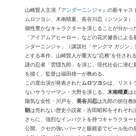
山崎賢人主演
『アンダーニンジャ』
の新キャス
ムロツヨシ、木南晴夏、長谷川忍（シソンヌ）
個性豊かなキャラクターを演じることが分かっ
「アイアムアヒーロー」などの花沢健吾による
ンダーニンジャ」（講談社「ヤングマ ガジン」
とする本作。山崎賢人が重大な“忍務”を任され
謎の忍者「雲隠九郎」を演じ、現代社会に潜む
を描く。監督は福田雄一が務める。
この度出演が発表された
ムロツヨシ
は、リスト
ないサラリーマン・大野を演じる。
木南晴夏
は
陽気な女性・川戸を、
長谷川忍
は九郎の担任教
朗
は売れない歴史小説家・吉田昭和をそれぞれ
さらに、強烈なインパクトを持つキャラクター
公開。クセの強いパーマと眼鏡姿でビール缶の