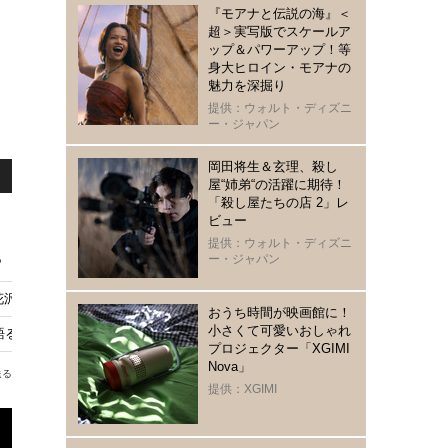
『モアナと伝説の海』＜
超＞実写版でスケールア
ップ＆パワーアップ！等
身大ヒロイン・モアナの
魅力を深掘り
提供：ウォルト・ディズニ
ー・ジャパン
岡田将生＆玄理、殺し
屋“姉弟“の活躍に期待！
「殺し屋たちの店 2」レ
ビュー
提供：ウォルト・ディズニ
ー・ジャパン
は!? 『超かぐや姫！』「地面師たち」「ラヴ上等」ほか
花沢健吾『アンダーニンジャ』鼎談ムービー公開
おうち時間が映画館に！
小さくて可愛いおしゃれ
語る、10代での出会いから現在の変化まで
プロジェクター「XGIMI
Nova」
送る
提供：XGIMI