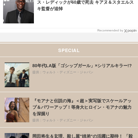
ス・レディックが60歳で死去 キアヌ＆スタエルス
キ監督が追悼
Recommended by
SPECIAL
80年代LA版「ゴシップガール」×シリアルキラー!?
提供：ウォルト・ディズニー・ジャパン
『モアナと伝説の海』＜超＞実写版でスケールアッ
プ＆パワーアップ！等身大ヒロイン・モアナの魅力
を深掘り
提供：ウォルト・ディズニー・ジャパン
岡田将生＆玄理、殺し屋“姉弟“の活躍に期待！ 「殺