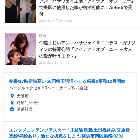
アン・ハサウェイ主演『アイデア・オブ・ユー』
で撮影に使用した家が宿泊可能に！Airbnbで受
付
2024.5.14 Tue 12:50
映画
仲睦まじいアン・ハサウェイ＆ニコラス・ガリツ
ィンの特写公開『アイデア・オブ・ユー ～大人
の愛が叶うまで～』
2024.5.4 Sat 14:00
秘書/17時定時高1750円韓国語活かせる秘書&事務12月開始
パーソルエクセルHRパートナーズ株式会社
大阪府
時給1,750円
派遣社員
エンタメコンテンツテスター「未経験歓迎/土日祝休み/交通費
支給/昇給あり」新たな挑戦をしよう/横浜市南区勤務/9291