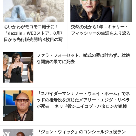
ちいかわがモコモコ帽子に！
突然の死から1年…キャリー・
「dazzlin」WEBストア、8月7
フィッシャーの生涯をふり返る
日から先行販売開始 4枚目の写
真・画像 | cinemacafe.net
ファラ・フォーセット、挙式の夢は叶わず。壮絶
な闘病の果てに死去
『スパイダーマン：ノー・ウェイ・ホーム』でネ
ッドの祖母役を演じたメアリー・エジダ・リベラ
が死去 ネッド役ジェイコブ・バタロンが追悼
『ジョン・ウィック』のコンシェルジュ役ラン