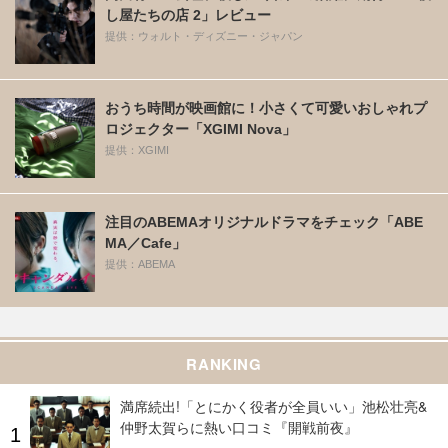
し屋たちの店 2」レビュー
提供：ウォルト・ディズニー・ジャパン
おうち時間が映画館に！小さくて可愛いおしゃれプ
ロジェクター「XGIMI Nova」
提供：XGIMI
注目のABEMAオリジナルドラマをチェック「ABE
MA／Cafe」
提供：ABEMA
RANKING
満席続出!「とにかく役者が全員いい」池松壮亮&
仲野太賀らに熱い口コミ『開戦前夜』