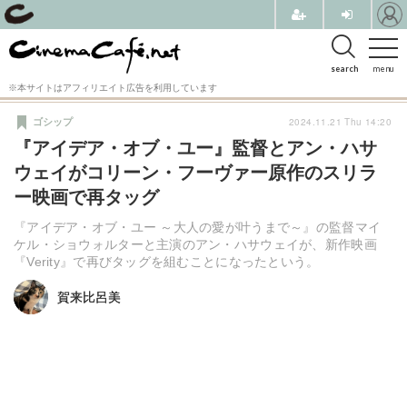
search
menu
※本サイトはアフィリエイト広告を利用しています
2024.11.21 Thu 14:20
ゴシップ
『アイデア・オブ・ユー』監督とアン・ハサ
ウェイがコリーン・フーヴァー原作のスリラ
ー映画で再タッグ
『アイデア・オブ・ユー ～大人の愛が叶うまで～』の監督マイ
ケル・ショウォルターと主演のアン・ハサウェイが、新作映画
『Verity』で再びタッグを組むことになったという。
賀来比呂美
賀来比呂美