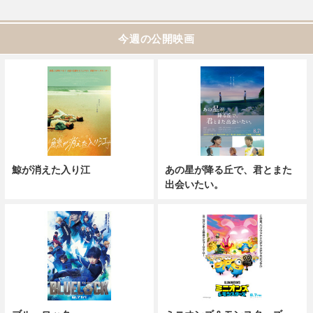
今週の公開映画
鯨が消えた入り江
あの星が降る丘で、君とまた
出会いたい。