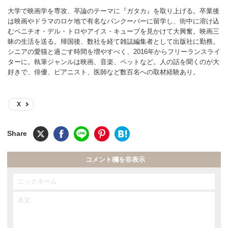
大学で映画学を専攻、卒論のテーマに『ガタカ』を取り上げる。卒業後
は映画やドラマのロケ地で有名なバンクーバーに留学し、街中に溶け込
むベニチオ・デル・トロやアイス・キューブを見かけて大興奮。映画三
昧の生活を送る。帰国後、数社を経て雑誌編集者として出版社に勤務。
シニアの愛猫と過ごす時間を増やすべく、2016年からフリーランスライ
ターに。執筆ジャンルは映画、音楽、ペットなど。人の話を聞くのが大
好きで、俳優、ピアニスト、医師など数百名への取材経験あり。
X
コメント欄を非表示