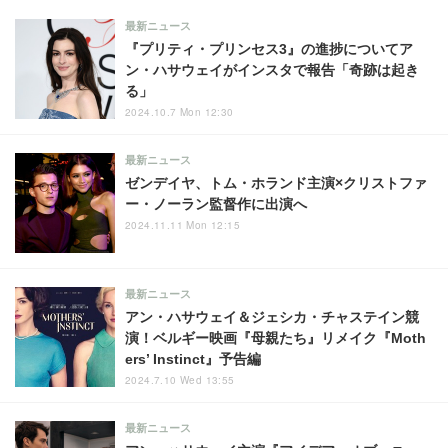
最新ニュース
『プリティ・プリンセス3』の進捗についてア
ン・ハサウェイがインスタで報告「奇跡は起き
る」
2024.10.7 Mon 12:30
最新ニュース
ゼンデイヤ、トム・ホランド主演×クリストファ
ー・ノーラン監督作に出演へ
2024.11.11 Mon 12:15
最新ニュース
アン・ハサウェイ＆ジェシカ・チャステイン競
演！ベルギー映画『母親たち』リメイク『Moth
ers’ Instinct』予告編
2024.7.10 Wed 13:55
最新ニュース