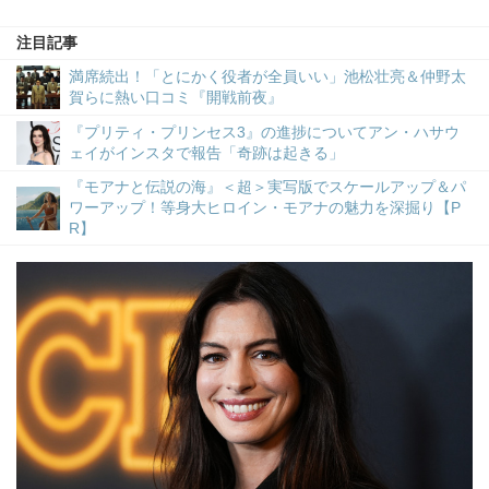
注目記事
満席続出！「とにかく役者が全員いい」池松壮亮＆仲野太
賀らに熱い口コミ『開戦前夜』
『プリティ・プリンセス3』の進捗についてアン・ハサウ
ェイがインスタで報告「奇跡は起きる」
『モアナと伝説の海』＜超＞実写版でスケールアップ＆パ
ワーアップ！等身大ヒロイン・モアナの魅力を深掘り【P
R】