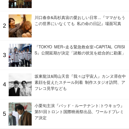
川口春奈&高杉真宙の愛おしい日常...『ママがもう
この世界にいなくても 私の命の日記』場面写真
『TOKYO MER~走る緊急救命室~CAPITAL CRISI
S』公開延期が決定「諸般の状況を総合的に勘案」
坂東龍汰&岡山天音『我々は宇宙人』カンヌ滞在中
素顔を捉えたスチール到着 制作スタジオ訪問、ア
フレコ見学なども
小栗旬主演『バッド・ルーテナント:トウキョウ』
第51回トロント国際映画祭出品、ワールドプレミ
ア決定