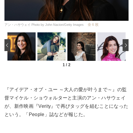
全 6 枚
アン・ハサウェイ Photo by John Nacion/Getty Images
‹
1
/
2
『アイデア・オブ・ユー ～大人の愛が叶うまで～』の監
督マイケル・ショウォルターと主演のアン・ハサウェイ
が、新作映画『Verity』で再びタッグを組むことになった
という。「People」誌などが報じた。