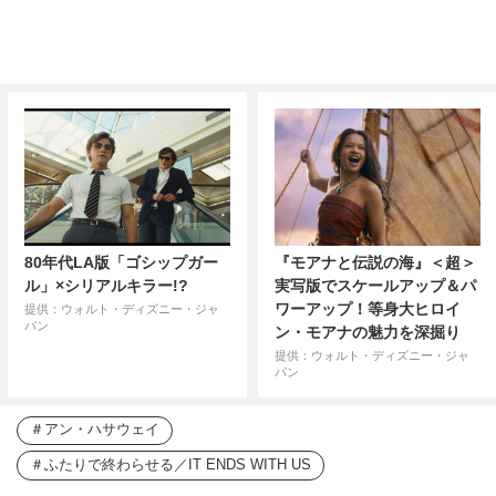
80年代LA版「ゴシップガー
『モアナと伝説の海』＜超＞
ル」×シリアルキラー!?
実写版でスケールアップ＆パ
ワーアップ！等身大ヒロイ
提供：ウォルト・ディズニー・ジャ
パン
ン・モアナの魅力を深掘り
提供：ウォルト・ディズニー・ジャ
パン
アン・ハサウェイ
ふたりで終わらせる／IT ENDS WITH US