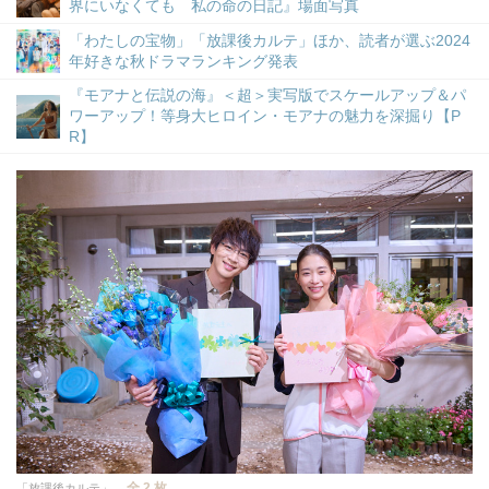
界にいなくても 私の命の日記』場面写真
「わたしの宝物」「放課後カルテ」ほか、読者が選ぶ2024
年好きな秋ドラマランキング発表
『モアナと伝説の海』＜超＞実写版でスケールアップ＆パ
ワーアップ！等身大ヒロイン・モアナの魅力を深掘り【P
R】
全 2 枚
「放課後カルテ」