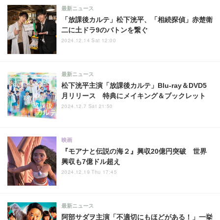
最新ニュース
「放課後カルテ」松下洸平、「相続探偵」赤楚衛
二に土ドラ9のバトンを繋ぐ
2024.12.14 Sat 12:00
最新ニュース
松下洸平主演「放課後カルテ」Blu-ray＆DVD5
月リリース 特典にメイキング＆ブックレット
2024.12.7 Sat 21:50
映画
『モアナと伝説の海２』興収20億円突破 世界
興収も7億ドル超え
2024.12.19 Thu 17:45
最新ニュース
阿部サダヲ主演「不適切にもほどがある！」一挙