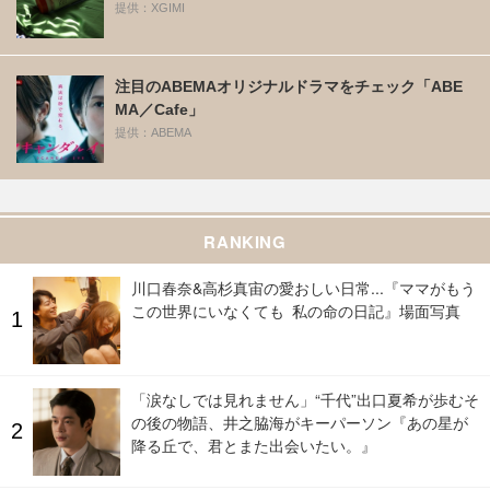
提供：XGIMI
注目のABEMAオリジナルドラマをチェック「ABE
MA／Cafe」
提供：ABEMA
RANKING
川口春奈&高杉真宙の愛おしい日常...『ママがもう
この世界にいなくても 私の命の日記』場面写真
「涙なしでは見れません」“千代”出口夏希が歩むそ
の後の物語、井之脇海がキーパーソン『あの星が
降る丘で、君とまた出会いたい。』