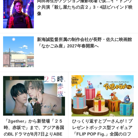
岡田将生がアクション撮影現場で涙…イ・ドンウ
ク共演「殺し屋たちの店２」3・4話ビハインド映
像
新海誠監督所属の制作会社が長野・佐久に映画館
「なかごみ座」2027年春開業へ
「2gether」から新登場「２５
ひっくり返すとプーさんが！プ
時、赤坂で」まで、アジア各国
レゼントボックス型フィギュア
のBLドラマが8月7日よりABE
「FLIP POP Fig.」全国のロフ