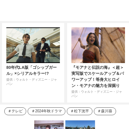
80年代LA版「ゴシップガー
『モアナと伝説の海』＜超＞
ル」×シリアルキラー!?
実写版でスケールアップ＆パ
ワーアップ！等身大ヒロイ
提供：ウォルト・ディズニー・ジャ
パン
ン・モアナの魅力を深掘り
提供：ウォルト・ディズニー・ジャ
パン
テレビ
2024年秋ドラマ
松下洸平
森川葵