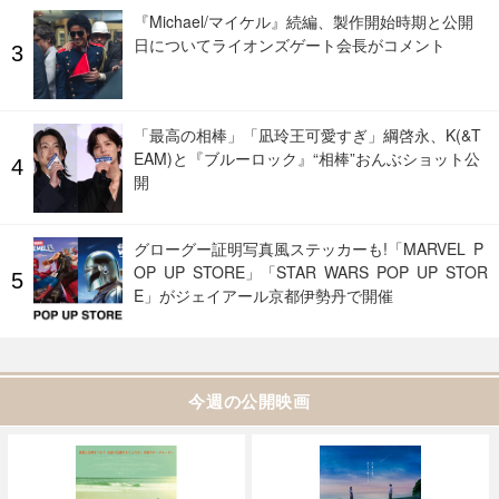
『Michael/マイケル』続編、製作開始時期と公開
日についてライオンズゲート会長がコメント
「最高の相棒」「凪玲王可愛すぎ」綱啓永、K(&T
EAM)と『ブルーロック』“相棒”おんぶショット公
開
グローグー証明写真風ステッカーも!「MARVEL P
OP UP STORE」「STAR WARS POP UP STOR
E」がジェイアール京都伊勢丹で開催
今週の公開映画