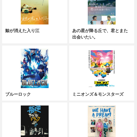
鯨が消えた入り江
あの星が降る丘で、君とまた
出会いたい。
ブルーロック
ミニオンズ＆モンスターズ