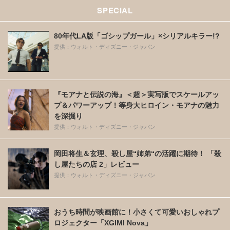
SPECIAL
80年代LA版「ゴシップガール」×シリアルキラー!?
提供：ウォルト・ディズニー・ジャパン
『モアナと伝説の海』＜超＞実写版でスケールアッ
プ＆パワーアップ！等身大ヒロイン・モアナの魅力
を深掘り
提供：ウォルト・ディズニー・ジャパン
岡田将生＆玄理、殺し屋“姉弟“の活躍に期待！ 「殺
し屋たちの店 2」レビュー
提供：ウォルト・ディズニー・ジャパン
おうち時間が映画館に！小さくて可愛いおしゃれプ
ロジェクター「XGIMI Nova」