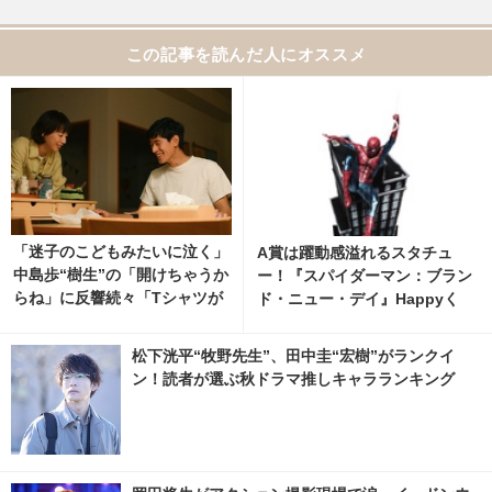
この記事を読んだ人にオススメ
「迷子のこどもみたいに泣く」
A賞は躍動感溢れるスタチュ
中島歩“樹生”の「開けちゃうか
ー！『スパイダーマン：ブラン
らね」に反響続々「Tシャツが
ド・ニュー・デイ』Happyく
乾くまで」3話
じ、8月7日発売開始
松下洸平“牧野先生”、田中圭“宏樹”がランクイ
ン！読者が選ぶ秋ドラマ推しキャラランキング