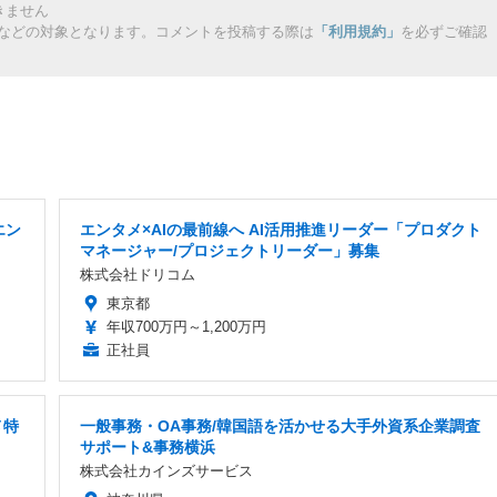
きません
などの対象となります。コメントを投稿する際は
「利用規約」
を必ずご確認
エン
エンタメ×AIの最前線へ AI活用推進リーダー「プロダクト
マネージャー/プロジェクトリーダー」募集
株式会社ドリコム
東京都
年収700万円～1,200万円
正社員
メ特
一般事務・OA事務/韓国語を活かせる大手外資系企業調査
サポート&事務横浜
株式会社カインズサービス