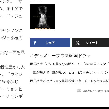
ンシク。「サ
の、策士的で
ソ・ドンジュ
ジャンソンに
ンジュを権力
シェア
ツイート
新たな一面を見
ディズニープラス韓国ドラマ
岡田将生「とても豊かな時間だった」初の韓国ドラマ「
る個性豊かな人
「誰が味方で、誰が敵か」ヒョンビン×チョン・ウソン「
を、「ヴィジ
岡田将生がアクション撮影現場で涙…イ・ドンウク共演
ド役を演じ
イ・ミョンヒ
編集部にメッセージを
ン・チャンギ