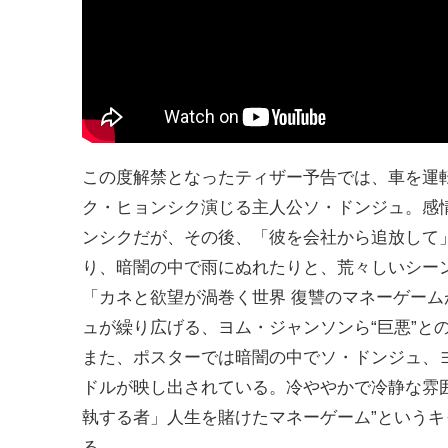
この度解禁となったティザー予告では、車を運
ク・ヒョンシク演じる主人公ソ・ドンジュ。感
ンシクだが、その後、「彼を会社から追放して
り、暗闇の中で雨にぬれたりと、荒々しいシー
「カネと欲望が渦巻く世界 復讐のマネーゲー
ュが繰り広げる、ヨム・ジャンソンら“巨悪”と
また、ポスターでは暗闇の中でソ・ドンジュ、
ドルが映し出されている。冷ややかで冷静な雰囲
執する者」人生を賭けたマネーゲーム”という
る。