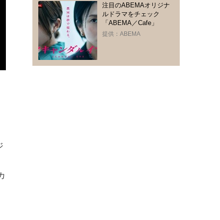
注目のABEMAオリジナ
ルドラマをチェック
「ABEMA／Cafe」
提供：ABEMA
ョ
ジ
カ
固