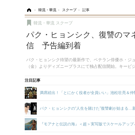
ホーム
›
韓流・華流
›
スクープ
›
記事
韓流・華流
スクープ
パク・ヒョンシク、復讐のマネ
信 予告編到着
パク・ヒョンシク待望の最新作で、ベテラン俳優ホ・ジュ
（金）よりディズニープラスにて独占配信開始。キービ
注目記事
満席続出！「とにかく役者が全員いい」池松壮亮＆仲
パク・ヒョンシクの“人生を賭けた”復讐劇が始まる…
『モアナと伝説の海』＜超＞実写版でスケールアップ