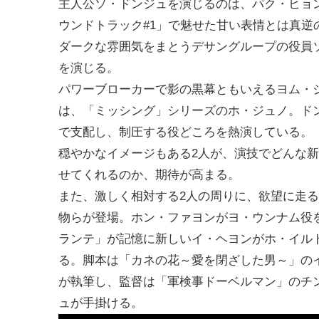
主人公ソ・ドンジュを演じるのは、パク・ヒョ
ウンドトラック#1」で魅せた甘い表情とは真逆
ダークな雰囲気をまとうデサングループの役員
を演じる。
パワーブローカーで影の黒幕ともいえるヨム・
は、「ミッシング」シリーズのホ・ジュノ。ド
で支配し、制圧する役どころを熱演している。
穏やかなイメージもある2人が、演技でどんな
せてくれるのか、期待が高まる。
また、激しく相対する2人の周りに、欲望に走
物らが登場。ホン・ファヨンがヨ・ウンナム役
ランテ」が記憶に新しいイ・ヘヨンがホ・イル
る。脚本は「カネの花～愛を閉ざした男～」の
が執筆し、監督は「軍検事ドーベルマン」のチ
ュが手掛ける。