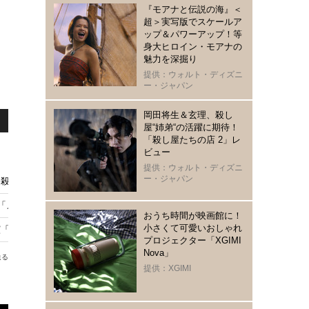
『モアナと伝説の海』＜
超＞実写版でスケールア
ップ＆パワーアップ！等
身大ヒロイン・モアナの
魅力を深掘り
提供：ウォルト・ディズニ
ー・ジャパン
岡田将生＆玄理、殺し
屋“姉弟“の活躍に期待！
「殺し屋たちの店 2」レ
ビュー
提供：ウォルト・ディズニ
ー・ジャパン
殺し屋たちの店 2」 イ・ドンウクらと撮影秘話明かす
メイド・イン・コリア 2」9月9日配信開始
おうち時間が映画館に！
小さくて可愛いおしゃれ
「殺し屋たちの店２」3・4話ビハインド映像
プロジェクター「XGIMI
Nova」
送る
提供：XGIMI