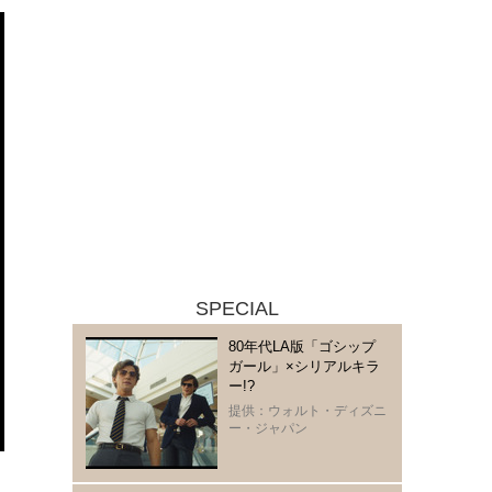
SPECIAL
80年代LA版「ゴシップ
ガール」×シリアルキラ
ー!?
提供：ウォルト・ディズニ
ー・ジャパン