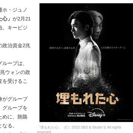
優ホ・ジュノ
た心」
が2月21
始。キービジ
の政治資金2兆
。
グループは、
2兆ウォンの政
査を受けるこ
身がグループ
、グループを
ために、賄賂
となる。
「埋もれた心」（C）2025 SBS & Studio S. All rights
reserved.