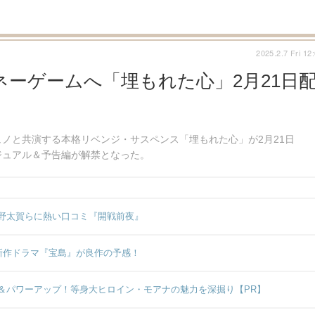
2025.2.7 Fri 12
ーゲームへ「埋もれた心」2月21日
ノと共演する本格リベンジ・サスペンス「埋もれた心」が2月21日
ジュアル＆予告編が解禁となった。
野太賀らに熱い口コミ『開戦前夜』
新作ドラマ『宝島』が良作の予感！
＆パワーアップ！等身大ヒロイン・モアナの魅力を深掘り【PR】