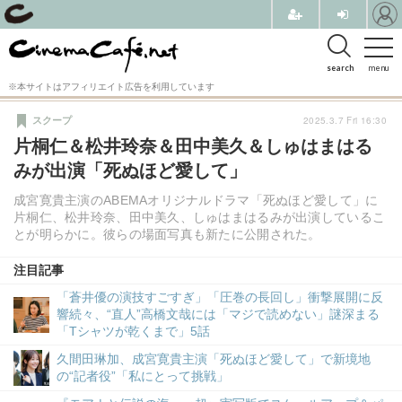
search
menu
※本サイトはアフィリエイト広告を利用しています
2025.3.7 Fri 16:30
スクープ
片桐仁＆松井玲奈＆田中美久＆しゅはまはる
みが出演「死ぬほど愛して」
成宮寛貴主演のABEMAオリジナルドラマ「死ぬほど愛して」に
片桐仁、松井玲奈、田中美久、しゅはまはるみが出演しているこ
とが明らかに。彼らの場面写真も新たに公開された。
注目記事
「蒼井優の演技すごすぎ」「圧巻の長回し」衝撃展開に反
響続々、“直人”高橋文哉には「マジで読めない」謎深まる
「Tシャツが乾くまで」5話
久間田琳加、成宮寛貴主演「死ぬほど愛して」で新境地
の“記者役”「私にとって挑戦」