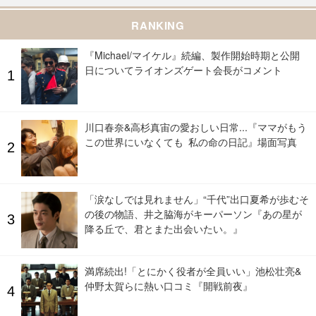
RANKING
『Michael/マイケル』続編、製作開始時期と公開
日についてライオンズゲート会長がコメント
川口春奈&高杉真宙の愛おしい日常...『ママがもう
この世界にいなくても 私の命の日記』場面写真
「涙なしでは見れません」“千代”出口夏希が歩むそ
の後の物語、井之脇海がキーパーソン『あの星が
降る丘で、君とまた出会いたい。』
満席続出!「とにかく役者が全員いい」池松壮亮&
仲野太賀らに熱い口コミ『開戦前夜』