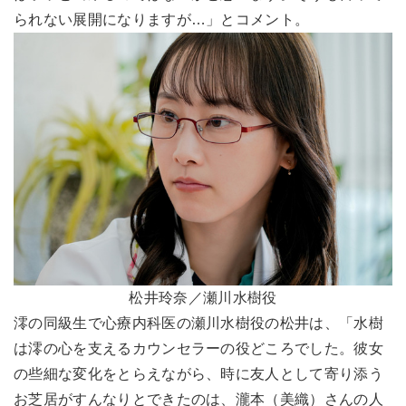
られない展開になりますが…」とコメント。
松井玲奈／瀬川水樹役
澪の同級生で心療内科医の瀬川水樹役の松井は、「水樹
は澪の心を支えるカウンセラーの役どころでした。彼女
の些細な変化をとらえながら、時に友人として寄り添う
お芝居がすんなりとできたのは、瀧本（美織）さんの人