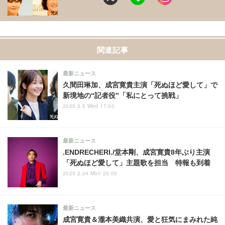
関連記事
最新ニュース
久間田琳加、成宮寛貴主演「死ぬほど愛して」で
新境地の“記者役”「私にとって挑戦」
2025.3.5 Wed 17:00
最新ニュース
.ENDRECHERI./堂本剛、成宮寛貴8年ぶり主演
「死ぬほど愛して」主題歌を担当 特報も到着
2025.2.24 Mon 20:00
最新ニュース
成宮寛貴＆瀧本美織共演、愛と狂気にまみれた純