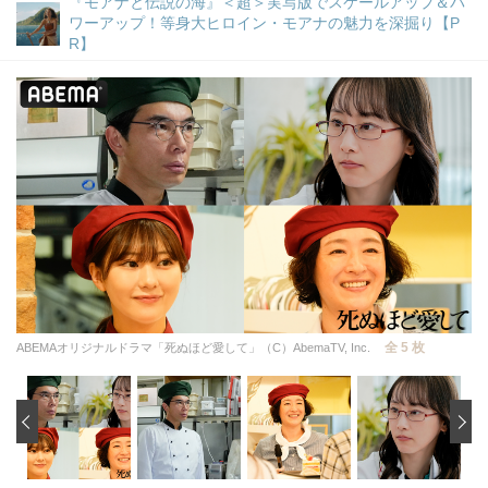
『モアナと伝説の海』＜超＞実写版でスケールアップ＆パ
ワーアップ！等身大ヒロイン・モアナの魅力を深掘り【P
R】
全 5 枚
ABEMAオリジナルドラマ「死ぬほど愛して」（C）AbemaTV, Inc.
‹