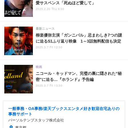
愛サスペンス「死ぬほど愛して」
2025.2.20 Thu 6:00
最新ニュース
柳楽優弥主演「ガンニバル」忌まわしき7つの謎
に迫るS1ふり返り映像 1～3話無料配信も決定
2025.3.7 Fri 12:30
映画
ニコール・キッドマン、完璧の裏に隠された“秘
密”に迫る…『ホランド』予告編
2025.3.7 Fri 13:30
一般事務・OA事務/楽天ブックスエンタメ好き歓迎在宅ありの
事務サポート
パーソルテンプスタッフ株式会社
東京都