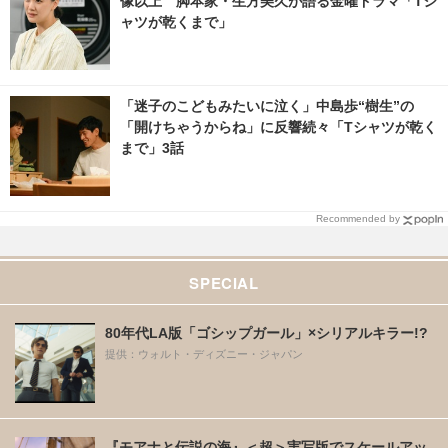
像以上 脚本家・生方美久が語る金曜ドラマ「Tシ
ャツが乾くまで」
「迷子のこどもみたいに泣く」中島歩“樹生”の
「開けちゃうからね」に反響続々「Tシャツが乾く
まで」3話
Recommended by
SPECIAL
80年代LA版「ゴシップガール」×シリアルキラー!?
提供：ウォルト・ディズニー・ジャパン
『モアナと伝説の海』＜超＞実写版でスケールアッ