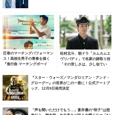
圧巻のマーチングパフォーマン
松村北斗、朝ドラ「カムカムエ
ス！高校生男子の青春を描く
ヴリバディ」で名家の跡取り役
『進行曲 マーチングボーイ
「その苦しさは、少し似てい
ズ』日本版予告編 2枚目の写
る」
真・画像 | cinemacafe.net
『スター・ウォーズ／マンダロリアン・アンド・
グローグー』の世界がこの一冊に！公式アートブ
ック、12月9日発売決定
「声を聞いただけでもう…」蒼井優の“咲子”は想