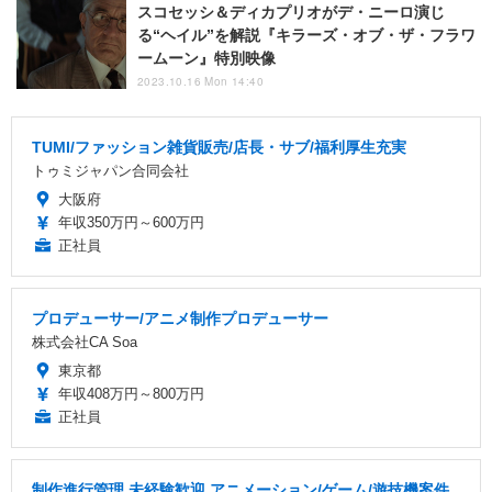
スコセッシ＆ディカプリオがデ・ニーロ演じ
る“ヘイル”を解説『キラーズ・オブ・ザ・フラワ
ームーン』特別映像
2023.10.16 Mon 14:40
TUMI/ファッション雑貨販売/店長・サブ/福利厚生充実
トゥミジャパン合同会社
大阪府
年収350万円～600万円
正社員
プロデューサー/アニメ制作プロデューサー
株式会社CA Soa
東京都
年収408万円～800万円
正社員
制作進行管理 未経験歓迎 アニメーション/ゲーム/遊技機案件