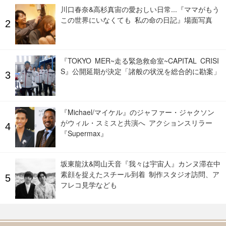
川口春奈&高杉真宙の愛おしい日常...『ママがもう
この世界にいなくても 私の命の日記』場面写真
『TOKYO MER~走る緊急救命室~CAPITAL CRISI
S』公開延期が決定「諸般の状況を総合的に勘案」
『Michael/マイケル』のジャファー・ジャクソン
がウィル・スミスと共演へ アクションスリラー
『Supermax』
坂東龍汰&岡山天音『我々は宇宙人』カンヌ滞在中
素顔を捉えたスチール到着 制作スタジオ訪問、ア
フレコ見学なども