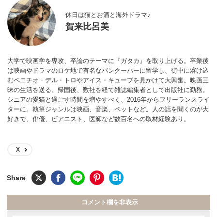
休日は猫とお酒と海外ドラマ♪
賀来比呂美
大学で映画学を専攻、卒論のテーマに『ガタカ』を取り上げる。卒業後
は映画やドラマのロケ地で有名なバンクーバーに留学し、街中に溶け込
むベニチオ・デル・トロやアイス・キューブを見かけて大興奮。映画三
昧の生活を送る。帰国後、数社を経て雑誌編集者として出版社に勤務。
シニアの愛猫と過ごす時間を増やすべく、2016年からフリーランスライ
ターに。執筆ジャンルは映画、音楽、ペットなど。人の話を聞くのが大
好きで、俳優、ピアニスト、医師など数百名への取材経験あり。
X
コメント欄を非表示