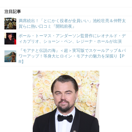
注目記事
満席続出！「とにかく役者が全員いい」池松壮亮＆仲野太
賀らに熱い口コミ『開戦前夜』
ポール・トーマス・アンダーソン監督作にレオナルド・デ
ィカプリオ、ショーン・ペン、レジーナ・ホールが出演
『モアナと伝説の海』＜超＞実写版でスケールアップ＆パ
ワーアップ！等身大ヒロイン・モアナの魅力を深掘り【P
R】