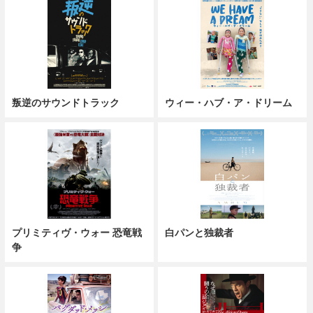
叛逆のサウンドトラック
ウィー・ハブ・ア・ドリーム
プリミティヴ・ウォー 恐竜戦
白パンと独裁者
争