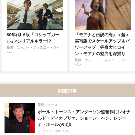
80年代LA版「ゴシップガー
『モアナと伝説の海』＜超＞
ル」×シリアルキラー!?
実写版でスケールアップ＆パ
ワーアップ！等身大ヒロイ
提供：ウォルト・ディズニー・ジャ
パン
ン・モアナの魅力を深掘り
提供：ウォルト・ディズニー・ジャ
パン
関連記事
最新ニュース
ポール・トーマス・アンダーソン監督作にレオナ
ルド・ディカプリオ、ショーン・ペン、レジー
ナ・ホールが出演
2024.1.11 Thu 15:00