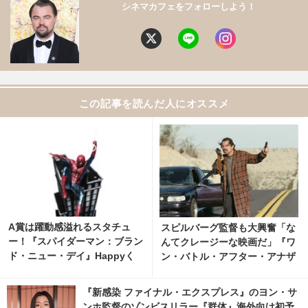
シネマカフェをフォローしよう！
この記事を読んだ人にオススメ
A賞は躍動感溢れるスタチュ
スピルバーグ監督も大興奮「な
ー！『スパイダーマン：ブラン
んてクレージーな映画だ」『ワ
ド・ニュー・デイ』Happyく
ン・バトル・アフター・アナザ
じ、8月7日発売開始
ー』主要キャラ捉える場面写真
『新感染 ファイナル・エクスプレス』のヨン・サ
ンホ監督のゾンビスリラー『群体』海外向け初予