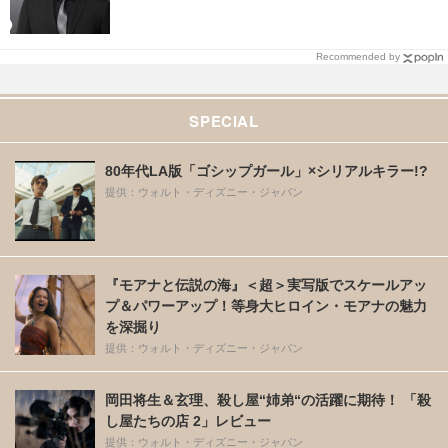
Recommended by
SPECIAL
80年代LA版「ゴシップガール」×シリアルキラー!?
提供：ウォルト・ディズニー・ジャパン
『モアナと伝説の海』＜超＞実写版でスケールアッ
プ＆パワーアップ！等身大ヒロイン・モアナの魅力
を深掘り
提供：ウォルト・ディズニー・ジャパン
岡田将生＆玄理、殺し屋“姉弟“の活躍に期待！ 「殺
し屋たちの店 2」レビュー
提供：ウォルト・ディズニー・ジャパン