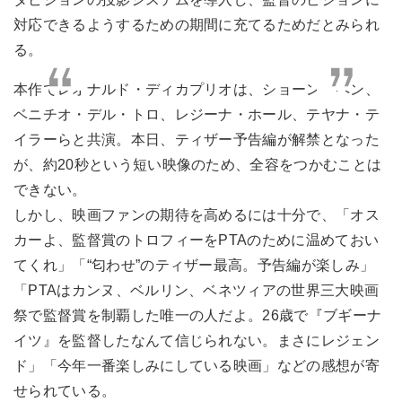
対応できるようするための期間に充てるためだとみられ
る。
本作でレオナルド・ディカプリオは、ショーン・ペン、
ベニチオ・デル・トロ、レジーナ・ホール、テヤナ・テ
イラーらと共演。本日、ティザー予告編が解禁となった
が、約20秒という短い映像のため、全容をつかむことは
できない。
しかし、映画ファンの期待を高めるには十分で、「オス
カーよ、監督賞のトロフィーをPTAのために温めておい
てくれ」「“匂わせ”のティザー最高。予告編が楽しみ」
「PTAはカンヌ、ベルリン、ベネツィアの世界三大映画
祭で監督賞を制覇した唯一の人だよ。26歳で『ブギーナ
イツ』を監督したなんて信じられない。まさにレジェン
ド」「今年一番楽しみにしている映画」などの感想が寄
せられている。