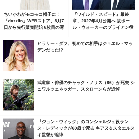
ちいかわがモコモコ帽子に！
『ワイルド・スピード』最終
「dazzlin」WEBストア、8月7
章、2027年4月公開へ 故ポー
日から先行販売開始 6枚目の写
ル・ウォーカーのブライアン役
真・画像 | cinemacafe.net
も登場
ヒラリー・ダフ、初めての相手はジョエル・マッ
デンだった!?
武道家・俳優のチャック・ノリス（86）が死去 シ
ュワルツェネッガー、スタローンらが追悼
『ジョン・ウィック』のコンシェルジュ役ラン
ス・レディックが60歳で死去 キアヌ＆スタエルス
キ監督が追悼