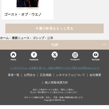
ゴースト・オブ・ウエノ
今週の映画をもっと見る
ホーム
›
最新ニュース
›
ゴシップ
›
記事
TOP
X
Home
Facebook
Instagram
YouTube
「シネマカフェ」の名称を用いた、他社の有料サービスに関するお問合せについて
著者一覧
お問合せ
広告掲載
シネマカフェについて
会社概要
個人情報保護方針
紹介した商品/サービスを購入、契約した場合に、
売上の一部が弊社サイトに還元されることがあります。
当サイトに掲載の記事・見出し・写真・画像の無断転載を禁じます。
Copyright © 2026 IID, Inc.