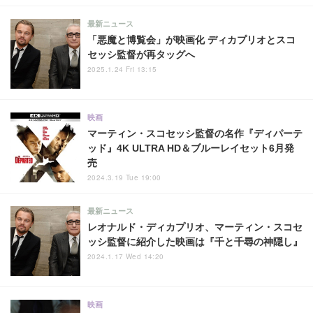
最新ニュース
「悪魔と博覧会」が映画化 ディカプリオとスコ
セッシ監督が再タッグへ
2025.1.24 Fri 13:15
映画
マーティン・スコセッシ監督の名作『ディパーテ
ッド』4K ULTRA HD＆ブルーレイセット6月発
売
2024.3.19 Tue 19:00
最新ニュース
レオナルド・ディカプリオ、マーティン・スコセ
ッシ監督に紹介した映画は『千と千尋の神隠し』
2024.1.17 Wed 14:20
映画