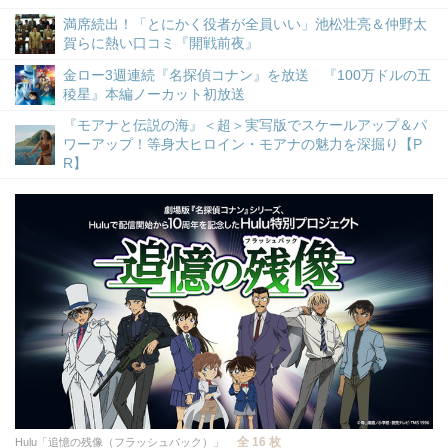
満席続出！「とにかく役者が全員いい」池松壮亮＆仲野太
賀らに熱い口コミ『開戦前夜』
金ロー3週連続『名探偵コナン』を放送 『100万ドルの五
稜星』本編ノーカット初放送
『モアナと伝説の海』＜超＞実写版でスケールアップ＆パ
ワーアップ！等身大ヒロイン・モアナの魅力を深掘り【P
R】
全 16 枚
Hulu「追憶の残像（フラッシュバック）」