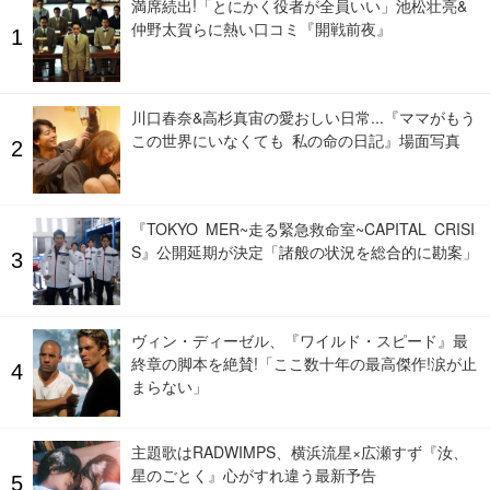
満席続出!「とにかく役者が全員いい」池松壮亮&
仲野太賀らに熱い口コミ『開戦前夜』
川口春奈&高杉真宙の愛おしい日常...『ママがもう
この世界にいなくても 私の命の日記』場面写真
『TOKYO MER~走る緊急救命室~CAPITAL CRISI
S』公開延期が決定「諸般の状況を総合的に勘案」
ヴィン・ディーゼル、『ワイルド・スピード』最
終章の脚本を絶賛!「ここ数十年の最高傑作!涙が止
まらない」
主題歌はRADWIMPS、横浜流星×広瀬すず『汝、
星のごとく』心がすれ違う最新予告