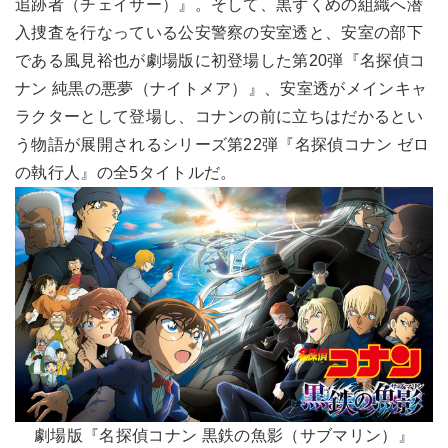
追跡者（チェイサー）』。そして、黒ずくめの組織へ潜
入捜査を行なっている公安警察の安室透と、安室の部下
である風見裕也が劇場版に初登場した第20弾『名探偵コ
ナン 純黒の悪夢（ナイトメア）』、安室透がメインキャ
ラクターとして登場し、コナンの前に立ちはだかるとい
う物語が展開されるシリーズ第22弾『名探偵コナン ゼロ
の執行人』の全5タイトルだ。
劇場版『名探偵コナン 黒鉄の魚影（サブマリン）』