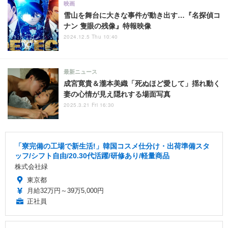
映画
雪山を舞台に大きな事件が動き出す…『名探偵コ
ナン 隻眼の残像』特報映像
2024.12.5 Thu 10:40
最新ニュース
成宮寛貴＆瀧本美織「死ぬほど愛して」揺れ動く
妻の心情が見え隠れする場面写真
2025.3.21 Fri 16:30
「寮完備の工場で新生活!」韓国コスメ仕分け・出荷準備スタ
ッフ/シフト自由/20.30代活躍/研修あり/軽量商品
株式会社緑
東京都
月給32万円～39万5,000円
正社員