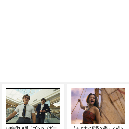
80年代LA版「ゴシップガー
『モアナと伝説の海』＜超＞