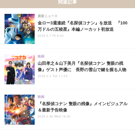
関連記事
最新ニュース
金ロー3週連続『名探偵コナン』を放送 『100
万ドルの五稜星』本編ノーカット初放送
2025.3.7 Fri 6:00
映画
山田孝之＆山下美月『名探偵コナン 隻眼の残
像』ゲスト声優に 長野の雪山で鍵を握る人物
2025.3.4 Tue 11:45
映画
『名探偵コナン 隻眼の残像』メインビジュアル
＆最新予告映像
2025.2.26 Wed 16:30