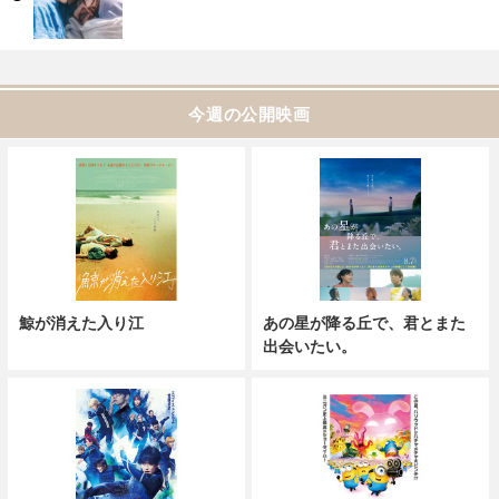
今週の公開映画
鯨が消えた入り江
あの星が降る丘で、君とまた
出会いたい。