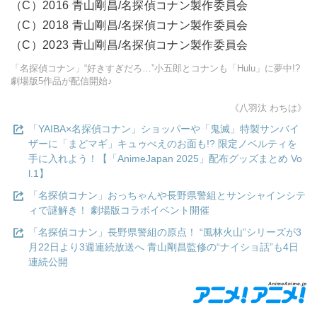
（C）2016 青山剛昌/名探偵コナン製作委員会
（C）2018 青山剛昌/名探偵コナン製作委員会
（C）2023 青山剛昌/名探偵コナン製作委員会
「名探偵コナン」“好きすぎだろ…”小五郎とコナンも「Hulu」に夢中!?
劇場版5作品が配信開始♪
《八羽汰 わちは》
「YAIBA×名探偵コナン」ショッパーや「鬼滅」特製サンバイ
ザーに「まどマギ」キュゥべえのお面も!? 限定ノベルティを
手に入れよう！【「AnimeJapan 2025」配布グッズまとめ Vo
l.1】
「名探偵コナン」おっちゃんや長野県警組とサンシャインシテ
ィで謎解き！ 劇場版コラボイベント開催
「名探偵コナン」長野県警組の原点！ “風林火山”シリーズが3
月22日より3週連続放送へ 青山剛昌監修の“ナイショ話”も4日
連続公開