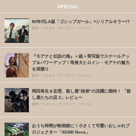
SPECIAL
80年代LA版「ゴシップガール」×シリアルキラー!?
提供：ウォルト・ディズニー・ジャパン
『モアナと伝説の海』＜超＞実写版でスケールアッ
プ＆パワーアップ！等身大ヒロイン・モアナの魅力
を深掘り
提供：ウォルト・ディズニー・ジャパン
岡田将生＆玄理、殺し屋“姉弟“の活躍に期待！ 「殺
し屋たちの店 2」レビュー
提供：ウォルト・ディズニー・ジャパン
おうち時間が映画館に！小さくて可愛いおしゃれプ
ロジェクター「XGIMI Nova」