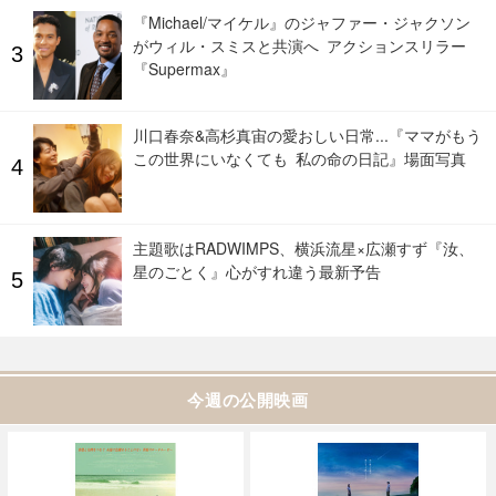
『Michael/マイケル』のジャファー・ジャクソン
がウィル・スミスと共演へ アクションスリラー
『Supermax』
川口春奈&高杉真宙の愛おしい日常...『ママがもう
この世界にいなくても 私の命の日記』場面写真
主題歌はRADWIMPS、横浜流星×広瀬すず『汝、
星のごとく』心がすれ違う最新予告
今週の公開映画