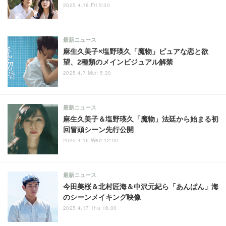
2025.4.18 Fri 5:30
最新ニュース
麻生久美子×塩野瑛久「魔物」ピュアな恋と欲
望、2種類のメインビジュアル解禁
2025.4.7 Mon 5:30
最新ニュース
麻生久美子＆塩野瑛久「魔物」法廷から始まる初
回冒頭シーン先行公開
2025.4.16 Wed 12:00
最新ニュース
今田美桜＆北村匠海＆中沢元紀ら「あんぱん」海
のシーンメイキング映像
2025.4.17 Thu 16:00