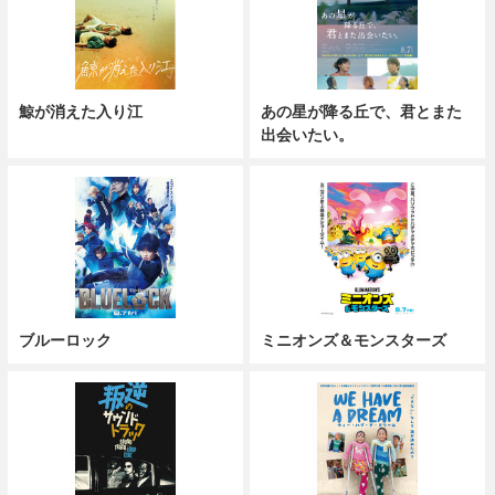
鯨が消えた入り江
あの星が降る丘で、君とまた
出会いたい。
ブルーロック
ミニオンズ＆モンスターズ