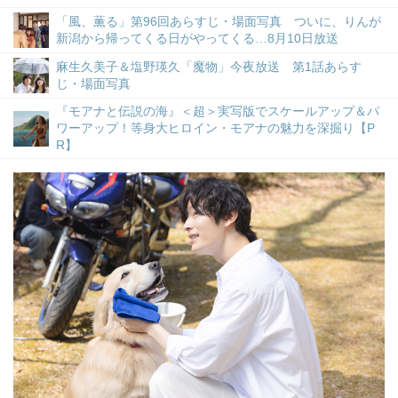
「風、薫る」第96回あらすじ・場面写真 ついに、りんが
新潟から帰ってくる日がやってくる…8月10日放送
麻生久美子＆塩野瑛久「魔物」今夜放送 第1話あらす
じ・場面写真
『モアナと伝説の海』＜超＞実写版でスケールアップ＆パ
ワーアップ！等身大ヒロイン・モアナの魅力を深掘り【P
R】