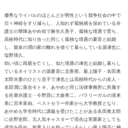
優秀なライバルのほとんどが男性という競争社会の中で
日々神経をすり減らし、人知れず孤独感を深めている弁
護士の華陣あやめ役で麻生久美子。孤独な境遇で育ち、
高校時代に知り合った同じく孤独な境遇の夏音と結婚
し、親友の潤の家の離れを借りて暮らしている源凍也に
塩野瑛久。
幼い頃に両親を亡くし、似た境遇の凍也と結婚し暮らし
ているネイリストの源夏音に北香那。最上陽子・名田奥
太郎夫妻のひとり息子で凍也とは高校時代からの友人・
名田潤に落合モトキ。あやめと同じ法律事務所に所属す
る先輩弁護士・今野昴に大倉孝二。パラリーガルの渚来
美に宮本茉由。ベストセラー作家から大学教授となり、
あやめも学生時代に講義を受けたことがある名田奥太郎
に佐野史郎。元人気キャスターで現在は実業家としても
成功を収め、政界入りを狙っているらしい最上陽子に神