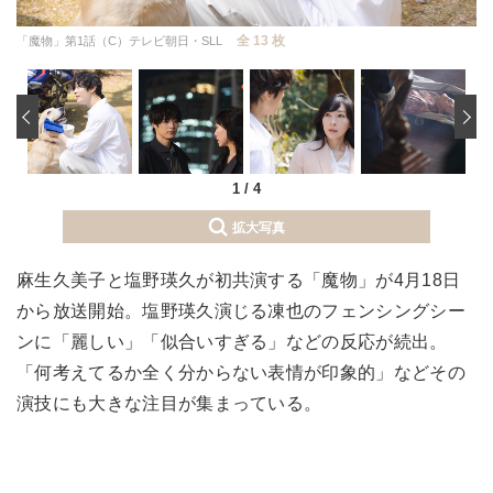
全 13 枚
「魔物」第1話（C）テレビ朝日・SLL
‹
1
/
4
拡大写真
麻生久美子と塩野瑛久が初共演する「魔物」が4月18日
から放送開始。塩野瑛久演じる凍也のフェンシングシー
ンに「麗しい」「似合いすぎる」などの反応が続出。
「何考えてるか全く分からない表情が印象的」などその
演技にも大きな注目が集まっている。