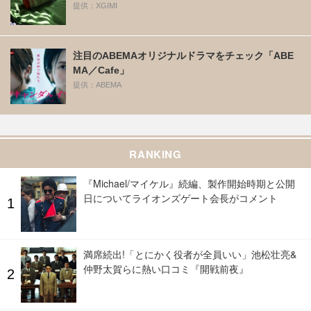
提供：XGIMI
注目のABEMAオリジナルドラマをチェック「ABE
MA／Cafe」
提供：ABEMA
RANKING
『Michael/マイケル』続編、製作開始時期と公開
日についてライオンズゲート会長がコメント
満席続出!「とにかく役者が全員いい」池松壮亮&
仲野太賀らに熱い口コミ『開戦前夜』