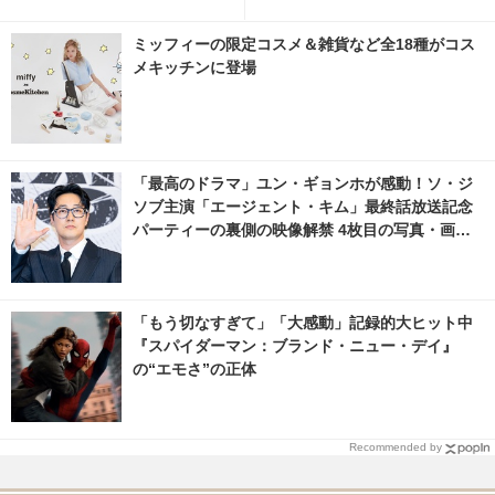
ト」第2話
手紙」再放送
ミッフィーの限定コスメ＆雑貨など全18種がコス
メキッチンに登場
「最高のドラマ」ユン・ギョンホが感動！ソ・ジ
ソブ主演「エージェント・キム」最終話放送記念
パーティーの裏側の映像解禁 4枚目の写真・画像 |
cinemacafe.net
「もう切なすぎて」「大感動」記録的大ヒット中
『スパイダーマン：ブランド・ニュー・デイ』
の“エモさ”の正体
Recommended by