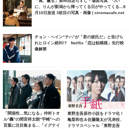
「風、薫る」第96回あらすじ・場面写真 つい
に、りんが新潟から帰ってくる日がやってくる…8
月10日放送 3枚目の写真・画像 | cinemacafe.net
チョン・ヘイン“テハ”が「君の彼氏だ」と告げら
れヒロイン絶叫!? Netflix「恋は飴模様」先行映
像解禁
「関係性…気になる」仲村トオ
東野圭吾原作小説をドラマ化！
ル“轟”の間宮祥太朗“宇崎”への
亀梨和也＆佐藤隆太が兄弟役、
言葉に注目集まる…「イグナイ
ドラマスペシャル「東野圭吾