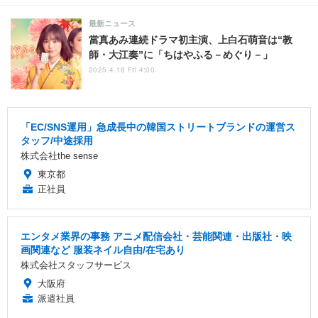
最新ニュース
當真あみ連続ドラマ初主演、上白石萌音は“教
師・大江奏”に「ちはやふる－めぐり－」
2025.4.18 Fri 4:00
「EC/SNS運用」急成長中の韓国ストリートブランドの運営ス
タッフ/中途採用
株式会社the sense
東京都
正社員
エンタメ業界の事務 アニメ配信会社・芸能関連・出版社・映
画関連など 服装ネイル自由/在宅あり
株式会社スタッフサービス
大阪府
派遣社員