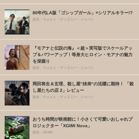
80年代LA版「ゴシップガール」×シリアルキラー!?
提供：ウォルト・ディズニー・ジャパン
『モアナと伝説の海』＜超＞実写版でスケールアッ
プ＆パワーアップ！等身大ヒロイン・モアナの魅力
を深掘り
提供：ウォルト・ディズニー・ジャパン
岡田将生＆玄理、殺し屋“姉弟“の活躍に期待！ 「殺
し屋たちの店 2」レビュー
提供：ウォルト・ディズニー・ジャパン
おうち時間が映画館に！小さくて可愛いおしゃれプ
ロジェクター「XGIMI Nova」
提供：XGIMI