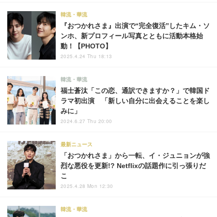
韓流・華流
『おつかれさま』出演で“完全復活”したキム・ソ
ンホ、新プロフィール写真とともに活動本格始
動！【PHOTO】
2025.4.24 Thu 18:13
韓流・華流
福士蒼汰「この恋、通訳できますか？」で韓国ド
ラマ初出演 「新しい自分に出会えることを楽し
みに」
2024.6.27 Thu 20:00
最新ニュース
「おつかれさま」から一転、イ・ジュニョンが強
烈な悪役を更新!? Netflixの話題作に引っ張りだ
こ
2025.4.28 Mon 12:30
韓流・華流