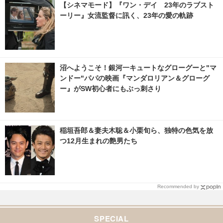
【シネマモード】『ワン・デイ 23年のラブスト
ーリー』女流監督に訊く、23年の愛の軌跡
沼へようこそ！銀河一キュートなグローグーと"マ
ンドー"パパの映画『マンダロリアン＆グローグ
ー』がSW初心者にもぶっ刺さり
稲垣吾郎＆妻夫木聡＆小栗旬ら、独特の色気を放
つ12月生まれの艶男たち
Recommended by
SPECIAL