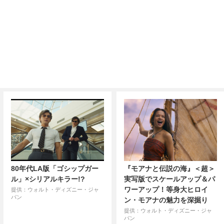
80年代LA版「ゴシップガー
『モアナと伝説の海』＜超＞
ル」×シリアルキラー!?
実写版でスケールアップ＆パ
ワーアップ！等身大ヒロイ
提供：ウォルト・ディズニー・ジャ
パン
ン・モアナの魅力を深掘り
提供：ウォルト・ディズニー・ジャ
パン