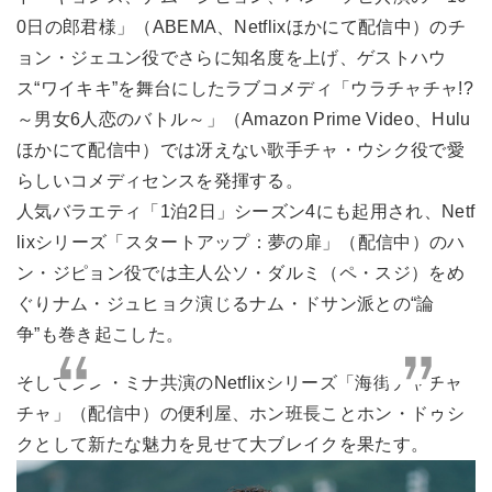
0日の郎君様」（ABEMA、Netflixほかにて配信中）のチ
ョン・ジェユン役でさらに知名度を上げ、ゲストハウ
ス“ワイキキ”を舞台にしたラブコメディ「ウラチャチャ!?
～男女6人恋のバトル～」（Amazon Prime Video、Hulu
ほかにて配信中）では冴えない歌手チャ・ウシク役で愛
らしいコメディセンスを発揮する。
人気バラエティ「1泊2日」シーズン4にも起用され、Netf
lixシリーズ「スタートアップ：夢の扉」（配信中）のハ
ン・ジピョン役では主人公ソ・ダルミ（ペ・スジ）をめ
ぐりナム・ジュヒョク演じるナム・ドサン派との“論
争”も巻き起こした。
そしてシン・ミナ共演のNetflixシリーズ「海街チャチャ
チャ」（配信中）の便利屋、ホン班長ことホン・ドゥシ
クとして新たな魅力を見せて大ブレイクを果たす。