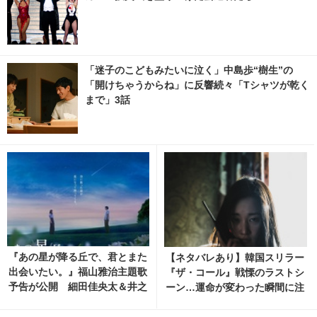
「迷子のこどもみたいに泣く」中島歩“樹生”の
「開けちゃうからね」に反響続々「Tシャツが乾く
まで」3話
『あの星が降る丘で、君とまた
【ネタバレあり】韓国スリラー
出会いたい。』福山雅治主題歌
『ザ・コール』戦慄のラストシ
予告が公開 細田佳央太＆井之
ーン…運命が変わった瞬間に注
脇海ら出演明らかに
目