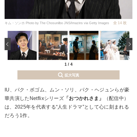
全 14 枚
キム・ソンホ Photo by The Chosunilbo JNS/Imazins via Getty Images
‹
1
/
4
拡大写真
IU、パク・ボゴム、ムン・ソリ、パク・ヘジュンらが豪
華共演したNetflixシリーズ
「おつかれさま」
（配信中）
は、2025年を代表する“人生ドラマ”として心に刻まれる
だろう1作。