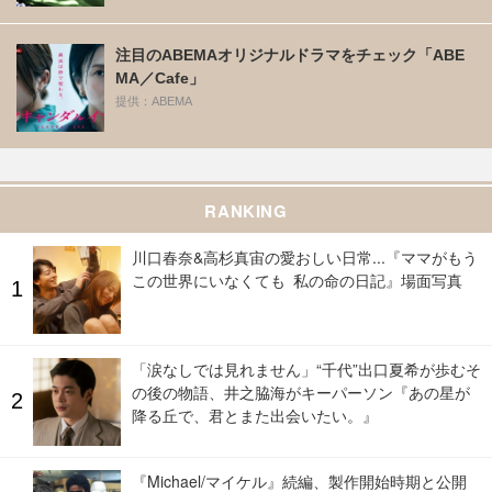
注目のABEMAオリジナルドラマをチェック「ABE
MA／Cafe」
提供：ABEMA
RANKING
川口春奈&高杉真宙の愛おしい日常...『ママがもう
この世界にいなくても 私の命の日記』場面写真
「涙なしでは見れません」“千代”出口夏希が歩むそ
の後の物語、井之脇海がキーパーソン『あの星が
降る丘で、君とまた出会いたい。』
『Michael/マイケル』続編、製作開始時期と公開