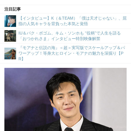
注目記事
【インタビュー】K（＆TEAM）「僕は天才じゃない」、屈
指の人気キャラを背負った本気と覚悟
IU＆パク・ボゴム、キム・ソンホも “役柄”で人生を語る
「おつかれさま」インタビュー特別映像解禁
『モアナと伝説の海』＜超＞実写版でスケールアップ＆パ
ワーアップ！等身大ヒロイン・モアナの魅力を深掘り【P
R】