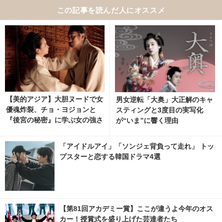
この記事を読んだ人にオススメ
【美的アジア】大胆ヌードで女
男女逆転「大奥」大正解のキャ
優魂炸裂、チョ・ヨジョンと
スティングと3度目の実写化
『後宮の秘密』に学ぶ女の強さ
が“いま”に響く理由
「アイドルアイ」「ソンジェ背負って走れ」 トッ
プスターと恋する韓国ドラマ4選
【第81回アカデミー賞】ここが違うよ今年のオス
カー！授賞式を盛り上げた芸達者たち