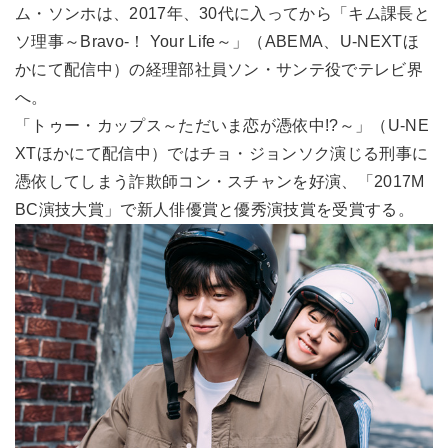
ム・ソンホは、2017年、30代に入ってから「キム課長と
ソ理事～Bravo-！ Your Life～」（ABEMA、U-NEXTほ
かにて配信中）の経理部社員ソン・サンテ役でテレビ界
へ。
「トゥー・カップス～ただいま恋が憑依中!?～」（U-NE
XTほかにて配信中）ではチョ・ジョンソク演じる刑事に
憑依してしまう詐欺師コン・スチャンを好演、「2017M
BC演技大賞」で新人俳優賞と優秀演技賞を受賞する。