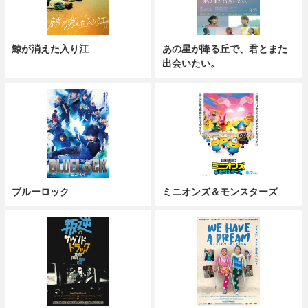
鯨が消えた入り江
あの星が降る丘で、君とまた
出会いたい。
ブルーロック
ミニオンズ＆モンスターズ