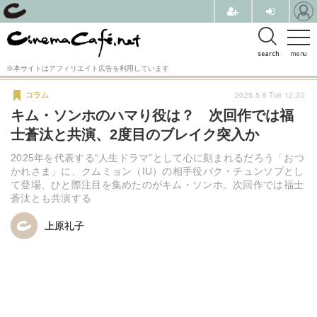
search
menu
※本サイトはアフィリエイト広告を利用しています
2025.5.6 Tue 12:30
コラム
キム・ソンホのハマり役は？ 次回作では福
士蒼汰と共演、2度目のブレイク突入か
2025年を代表する“人生ドラマ”として心に刻まれるだろう「おつ
かれさま」に、クムミョン（IU）の相手役パク・チュンソプとし
て登場、ひと際注目を集めたのがキム・ソンホ。次回作では福士
蒼汰とも共演する
上原礼子
上原礼子