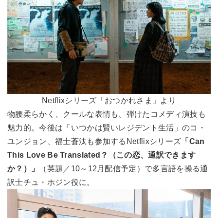
Netflixシリーズ「おつかれさま」より
物腰柔らかく、クールな表情も、弾けたコメディ演技も
魅力的。今後は「いつかは賢いレジデント生活」のコ・
ユンジョン、福士蒼汰も参加するNetflixシリーズ
「Can
This Love Be Translated？（この恋、通訳できます
か？）」
（英題／10～12月配信予定）で多言語を操る通
訳士チュ・ホジン役に。