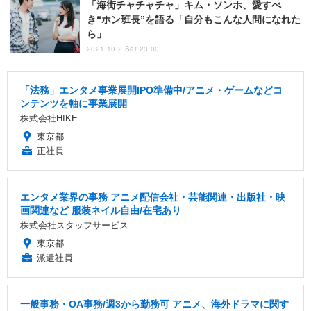
「海街チャチャチャ」キム・ソンホ、愛すべ
き“ホン班長”を語る「自分もこんな人間になれた
ら」
2021.10.2 Sat 23:00
「法務」エンタメ事業展開IPO準備中/アニメ・ゲームなどコ
ンテンツを軸に事業展開
株式会社HIKE
東京都
正社員
エンタメ業界の事務 アニメ配信会社・芸能関連・出版社・映
画関連など 服装ネイル自由/在宅あり
株式会社スタッフサービス
東京都
派遣社員
一般事務・OA事務/週3から勤務可 アニメ、海外ドラマに関す