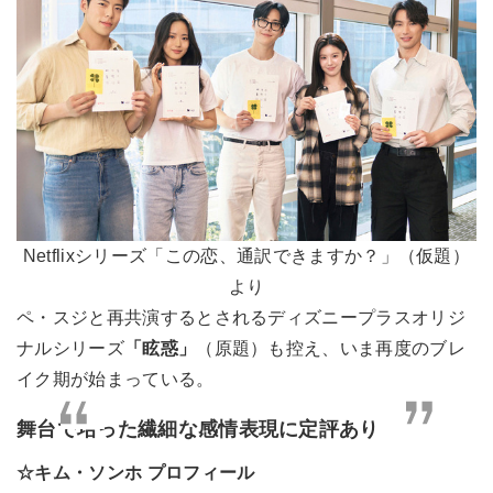
Netflixシリーズ「この恋、通訳できますか？」（仮題）
より
ペ・スジと再共演するとされるディズニープラスオリジ
ナルシリーズ
「眩惑」
（原題）も控え、いま再度のブレ
イク期が始まっている。
舞台で培った繊細な感情表現に定評あり
☆キム・ソンホ プロフィール