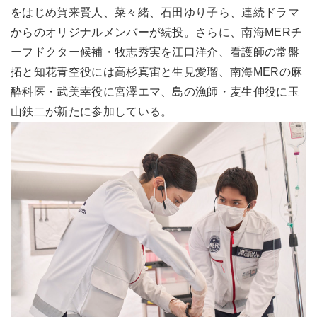
をはじめ賀来賢人、菜々緒、石田ゆり子ら、連続ドラマ
からのオリジナルメンバーが続投。さらに、南海MERチ
ーフドクター候補・牧志秀実を江口洋介、看護師の常盤
拓と知花青空役には高杉真宙と生見愛瑠、南海MERの麻
酔科医・武美幸役に宮澤エマ、島の漁師・麦生伸役に玉
山鉄二が新たに参加している。