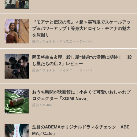
『モアナと伝説の海』＜超＞実写版でスケールアッ
プ＆パワーアップ！等身大ヒロイン・モアナの魅力
を深掘り
提供：ウォルト・ディズニー・ジャパン
岡田将生＆玄理、殺し屋“姉弟“の活躍に期待！ 「殺
し屋たちの店 2」レビュー
提供：ウォルト・ディズニー・ジャパン
おうち時間が映画館に！小さくて可愛いおしゃれプ
ロジェクター「XGIMI Nova」
提供：XGIMI
注目のABEMAオリジナルドラマをチェック「ABE
MA／Cafe」