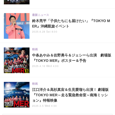
最新ニュース
鈴木亮平「子供たちにも届けたい」『TOKYO M
ER』沖縄凱旋イベント
2025.6.28 Sat 8:00
映画
中条あやみ＆佐野勇斗＆ジェシーら出演 劇場版
『TOKYO MER』ポスター＆予告
2025.4.16 Wed 4:00
映画
江口洋介＆高杉真宙＆生見愛瑠ら出演！ 劇場版
『TOKYO MER～走る緊急救命室～南海ミッシ
ョン』特報映像
2025.3.5 Wed 4:00