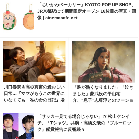
「ちいかわベーカリー」KYOTO POP UP SHOP、
JR京都駅にて期間限定オープン 16枚目の写真・画
像 | cinemacafe.net
川口春奈＆高杉真宙の愛おしい
「胸が熱くなりました」「泣き
日常…『ママがもうこの世界に
ました」蒙武役の平山祐
いなくても 私の命の日記』場
介、“息子”志尊淳とのツーショ
面写真
ット公開『キングダム 魂の決
戦』
「サッカー見てる場合じゃない」!? 松山ケンイ
チ、「Tシャツ」共演・高橋文哉の『ブルーロッ
ク』鑑賞報告に反響続々