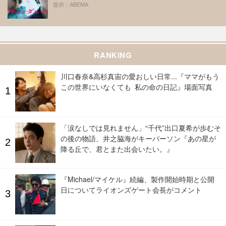
提供：ABEMA
RANKING
川口春奈&高杉真宙の愛おしい日常...『ママがもう
この世界にいなくても 私の命の日記』場面写真
「涙なしでは見れません」“千代”出口夏希が歩むそ
の後の物語、井之脇海がキーパーソン『あの星が
降る丘で、君とまた出会いたい。』
『Michael/マイケル』続編、製作開始時期と公開
日についてライオンズゲート会長がコメント