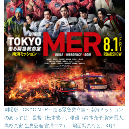
劇場版 TOKYO MER～走る緊急救命室～南海ミッション
のあらすじ、監督（松木彩）、俳優（鈴木亮平,賀来賢人,
高杉真宙,生見愛瑠,宮澤エマ）、場面写真など。8月1