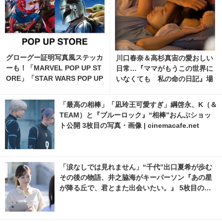
グローグー証明写真風ステッカ
川口春奈＆高杉真宙の愛おしい
ーも！「MARVEL POP UP ST
日常…『ママがもうこの世界に
ORE」「STAR WARS POP UP
いなくても 私の命の日記』場
STORE」がジェイアール京都
面写真 4枚目の写真・画像 | ci
伊勢丹で開催 1枚目の写真・画
nemacafe.net
「最高の相棒」「凪玲王可愛すぎ」綱啓永、K（＆
像 | cinemacafe.net
TEAM）と『ブルーロック』“相棒”おんぶショッ
ト公開 3枚目の写真・画像 | cinemacafe.net
「涙なしでは見れません」“千代”出口夏希が歩む
その後の物語、井之脇海がキーパーソン『あの星
が降る丘で、君とまた出会いたい。』 5枚目の写
真・画像 | cinemacafe.net