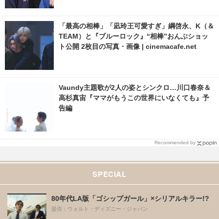
「最高の相棒」「凪玲王可愛すぎ」綱啓永、K（＆
TEAM）と『ブルーロック』“相棒”おんぶショッ
ト公開 2枚目の写真・画像 | cinemacafe.net
Vaundy主題歌が2人の姿とシンクロ…川口春奈＆
高杉真宙『ママがもうこの世界にいなくても』予
告編
Recommended by
SPECIAL
80年代LA版「ゴシップガール」×シリアルキラー!?
提供：ウォルト・ディズニー・ジャパン