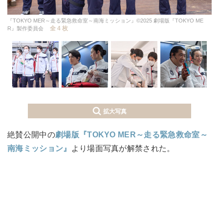
『TOKYO MER～走る緊急救命室～南海ミッション』©2025 劇場版『TOKYO ME
全 4 枚
R』製作委員会
拡大写真
絶賛公開中の
劇場版『TOKYO MER～走る緊急救命室～
南海ミッション』
より場面写真が解禁された。