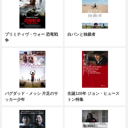
プリミティヴ・ウォー 恐竜戦
白パンと独裁者
争
バグダッド・メッシ 片足のサ
生誕120年 ジョン・ヒュース
ッカー少年
トン特集