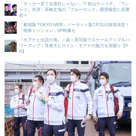
「サッカー見てる場合じゃない」!? 松山ケンイチ、「Tシ
ャツ」共演・高橋文哉の『ブルーロック』鑑賞報告に反響
続々
『劇場版 TOKYO MER』ノーカット版7月31日放送決定！
「南海ミッション」SP映像も
『モアナと伝説の海』＜超＞実写版でスケールアップ＆パ
ワーアップ！等身大ヒロイン・モアナの魅力を深掘り【P
R】