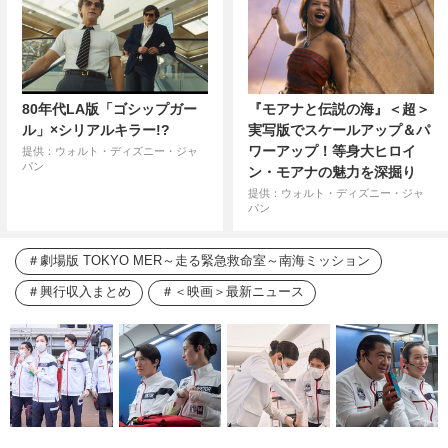
80年代LA版「ゴシップガー
『モアナと伝説の海』＜超＞
ル」×シリアルキラー!?
実写版でスケールアップ＆パ
ワーアップ！等身大ヒロイ
提供：ウォルト・ディズニー・ジャ
パン
ン・モアナの魅力を深掘り
提供：ウォルト・ディズニー・ジャ
パン
劇場版 TOKYO MER～走る緊急救命室～南海ミッション
興行収入まとめ
＜映画＞最新ニュース