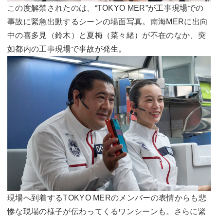
この度解禁されたのは、“TOKYO MER”が工事現場での
事故に緊急出動するシーンの場面写真。南海MERに出向
中の喜多見（鈴木）と夏梅（菜々緒）が不在のなか、突
如都内の工事現場で事故が発生。
現場へ到着するTOKYO MERのメンバーの表情からも悲
惨な現場の様子が伝わってくるワンシーンも。さらに緊