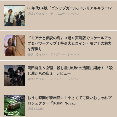
80年代LA版「ゴシップガール」×シリアルキラー!?
提供：ウォルト・ディズニー・ジャパン
『モアナと伝説の海』＜超＞実写版でスケールアッ
プ＆パワーアップ！等身大ヒロイン・モアナの魅力
を深掘り
提供：ウォルト・ディズニー・ジャパン
岡田将生＆玄理、殺し屋“姉弟“の活躍に期待！ 「殺
し屋たちの店 2」レビュー
提供：ウォルト・ディズニー・ジャパン
おうち時間が映画館に！小さくて可愛いおしゃれプ
ロジェクター「XGIMI Nova」
提供：XGIMI