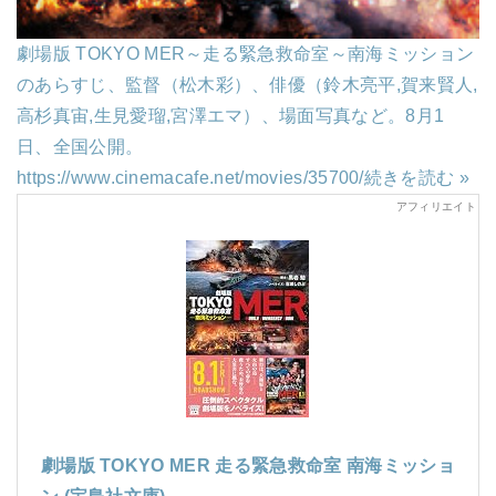
劇場版 TOKYO MER～走る緊急救命室～南海ミッション
のあらすじ、監督（松木彩）、俳優（鈴木亮平,賀来賢人,
高杉真宙,生見愛瑠,宮澤エマ）、場面写真など。8月1
日、全国公開。
https://www.cinemacafe.net/movies/35700/
続きを読む »
劇場版 TOKYO MER 走る緊急救命室 南海ミッショ