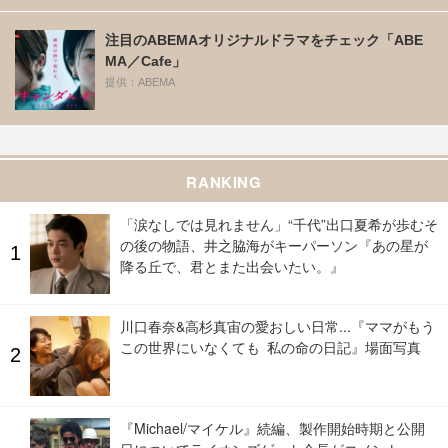
注目のABEMAオリジナルドラマをチェック「ABE
MA／Cafe」
提供：ABEMA
RANKING
「涙なしでは見れません」“千代”出口夏希が歩むそ
の後の物語、井之脇海がキーパーソン『あの星が
降る丘で、君とまた出会いたい。』
川口春奈&高杉真宙の愛おしい日常...『ママがもう
この世界にいなくても 私の命の日記』場面写真
『Michael/マイケル』続編、製作開始時期と公開