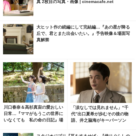
真 2枚目の写真・画像 | cinemacafe.net
大ヒット作の続編にして完結編…『あの星が降る
丘で、君とまた出会いたい。』予告映像＆場面写
真解禁
川口春奈＆高杉真宙の愛おしい
「涙なしでは見れません」“千
日常…『ママがもうこの世界に
代”出口夏希が歩むその後の物
いなくても 私の命の日記』場
語、井之脇海がキーパーソン
面写真 3枚目の写真・画像 | ci
『あの星が降る丘で、君とまた
nemacafe.net
出会いたい。』