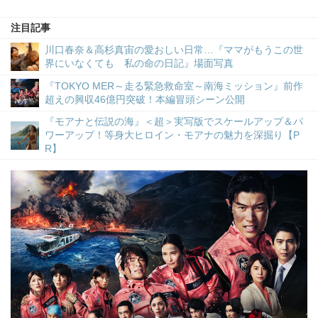
注目記事
川口春奈＆高杉真宙の愛おしい日常…『ママがもうこの世
界にいなくても 私の命の日記』場面写真
『TOKYO MER～走る緊急救命室～南海ミッション』前作
超えの興収46億円突破！本編冒頭シーン公開
『モアナと伝説の海』＜超＞実写版でスケールアップ＆パ
ワーアップ！等身大ヒロイン・モアナの魅力を深掘り【P
R】