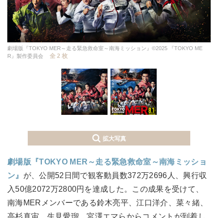
劇場版『TOKYO MER～走る緊急救命室～南海ミッション』©2025 『TOKYO ME
全 2 枚
R』製作委員会
拡大写真
劇場版『TOKYO MER～走る緊急救命室～南海ミッショ
ン』
が、公開52日間で観客動員数372万2696人、興行収
入50億2072万2800円を達成した。この成果を受けて、
南海MERメンバーである鈴木亮平、江口洋介、菜々緒、
高杉真宙、生見愛瑠、宮澤エマらからコメントが到着し