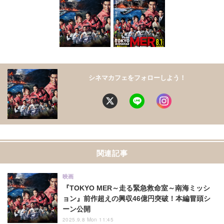
シネマカフェをフォローしよう！
関連記事
映画
『TOKYO MER～走る緊急救命室～南海ミッシ
ョン』前作超えの興収46億円突破！本編冒頭シ
ーン公開
2025.9.8 Mon 11:45