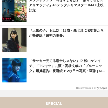
スタジオジブリ『耳をすませば』『借りぐらしの
アリエッティ』4Kデジタルリマスター IMAX上映
決定
『天気の子』も話題！18歳・森七菜に名監督たち
が熱視線『最初の晩餐』
「サッカー見てる場合じゃない」!? 松山ケンイ
チ、「Tシャツ」共演・高橋文哉の『ブルーロッ
ク』鑑賞報告に反響続々 2枚目の写真・画像 | cin
emacafe.net
Recommended by
SPECIAL