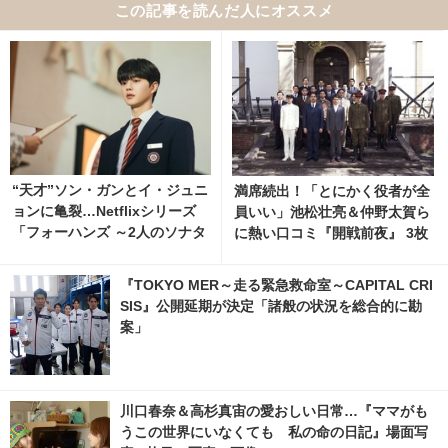
この記事を読んだ人にオススメ
“天才”ソン・ガンとイ・ジュニ
満席続出！「とにかく役者が全
ョンに亀裂…Netflixシリーズ
員いい」池松壮亮＆仲野太賀ら
「フォーハンズ ～2人のソナタ
に熱い口コミ『開戦前夜』 3枚
～」ティザー解禁
目の写真・画像 | cinemacafe.
net
『TOKYO MER～走る緊急救命室～CAPITAL CRI
SIS』公開延期が決定「諸般の状況を総合的に勘
案」
川口春奈＆高杉真宙の愛おしい日常…『ママがも
うこの世界にいなくても 私の命の日記』場面写