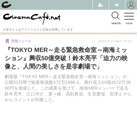
search
menu
※本サイトはアフィリエイト広告を利用しています
2025.9.22 Mon 13:20
邦画ニュース
『TOKYO MER～走る緊急救命室～南海ミッ
ション』興収50億突破！鈴木亮平「迫力の映
像と、人間の美しさを是非劇場で」
劇場版『TOKYO MER～走る緊急救命室～南海ミッション』が、
公開52日間で観客動員数372万2696人、興行収入50億2072万28
00円を達成した。この成果を受けて、南海MERメンバーである
鈴木亮平、江口洋介、菜々緒、高杉真宙、生見愛瑠、宮澤エマら
からコメントが到着した。