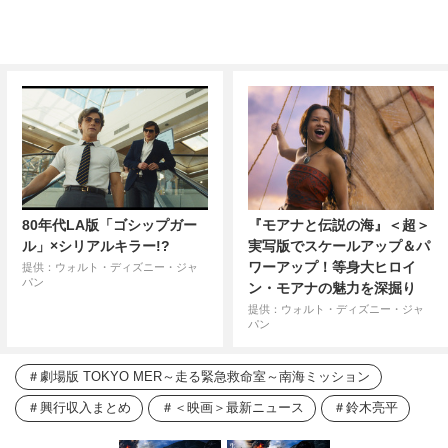
80年代LA版「ゴシップガー
『モアナと伝説の海』＜超＞
ル」×シリアルキラー!?
実写版でスケールアップ＆パ
ワーアップ！等身大ヒロイ
提供：ウォルト・ディズニー・ジャ
パン
ン・モアナの魅力を深掘り
提供：ウォルト・ディズニー・ジャ
パン
劇場版 TOKYO MER～走る緊急救命室～南海ミッション
興行収入まとめ
＜映画＞最新ニュース
鈴木亮平