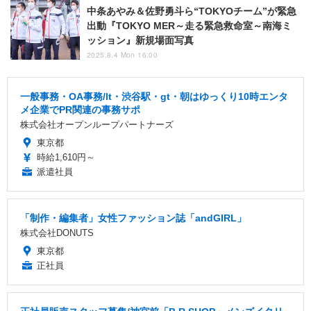
中条あやみ＆佐野勇斗ら“TOKYOチーム”が緊急
出動『TOKYO MER～走る緊急救命室～南海ミ
ッション』新規場面写真
2025.8.4 Mon 16:00
一般事務・OA事務/lt・渋谷駅・gt・朝はゆっくり10時エンタ
メ企業でPR関連の事務サポ
株式会社オープンループパートナーズ
東京都
時給1,610円～
派遣社員
「制作・編集者」女性ファッション誌「andGIRL」
株式会社DONUTS
東京都
正社員