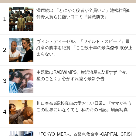
満席続出!「とにかく役者が全員いい」池松壮亮&
仲野太賀らに熱い口コミ『開戦前夜』
ヴィン・ディーゼル、『ワイルド・スピード』最
終章の脚本を絶賛!「ここ数十年の最高傑作!涙が止
まらない」
主題歌はRADWIMPS、横浜流星×広瀬すず『汝、
星のごとく』心がすれ違う最新予告
川口春奈&高杉真宙の愛おしい日常...『ママがもう
この世界にいなくても 私の命の日記』場面写真
『TOKYO MER~走る緊急救命室~CAPITAL CRISI