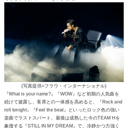
(写真提供=フラウ・インターナショナル)
『What is your name?』『WOW』など初期の人気曲を
続けて披露し、客席との一体感を高めると、『Rock and
roll tonight』『Feel the beat』といったロック色の強い
楽曲でラストスパート。最後は成熟した今のTEAM Hを
象徴する『STILL IN MY DREAM』で、冷静かつ力強く