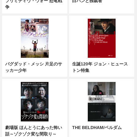
プリミティヴ・ウォー 恐竜戦
白パンと独裁者
争
バグダッド・メッシ 片足のサ
生誕120年 ジョン・ヒュース
ッカー少年
トン特集
劇場版 ほんとうにあった怖い
THE BELDHAM/ベルダム
話～ゾクゾク変な間取り～