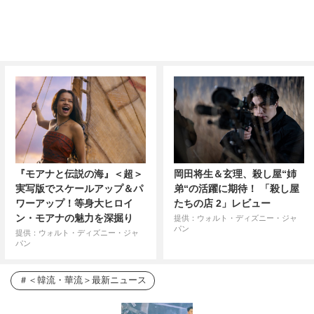
『モアナと伝説の海』＜超＞
岡田将生＆玄理、殺し屋“姉
実写版でスケールアップ＆パ
弟“の活躍に期待！ 「殺し屋
ワーアップ！等身大ヒロイ
たちの店 2」レビュー
ン・モアナの魅力を深掘り
提供：ウォルト・ディズニー・ジャ
パン
提供：ウォルト・ディズニー・ジャ
パン
＜韓流・華流＞最新ニュース