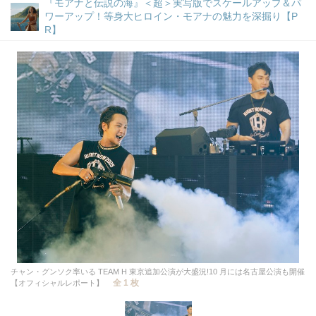
『モアナと伝説の海』＜超＞実写版でスケールアップ＆パ
ワーアップ！等身大ヒロイン・モアナの魅力を深掘り【P
R】
チャン・グンソク率いる TEAM H 東京追加公演が大盛況!10 月には名古屋公演も開催
全 1 枚
【オフィシャルレポート】