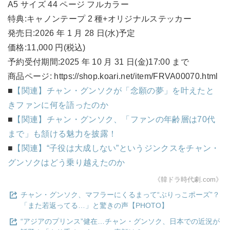
A5 サイズ 44 ページ フルカラー
特典:キャノンテープ 2 種+オリジナルステッカー
発売日:2026 年 1 月 28 日(水)予定
価格:11,000 円(税込)
予約受付期間:2025 年 10 月 31 日(金)17:00 まで
商品ページ: https://shop.koari.net/item/FRVA00070.html
■
【関連】チャン・グンソクが「念願の夢」を叶えたと
きファンに何を語ったのか
■
【関連】チャン・グンソク、「ファンの年齢層は70代
まで」も頷ける魅力を披露！
■
【関連】“子役は大成しない”というジンクスをチャン・
グンソクはどう乗り越えたのか
《韓ドラ時代劇.com》
チャン・グンソク、マフラーにくるまって“ぶりっこポーズ”？
「また若返ってる…」と驚きの声【PHOTO】
“アジアのプリンス”健在…チャン・グンソク、日本での近況が