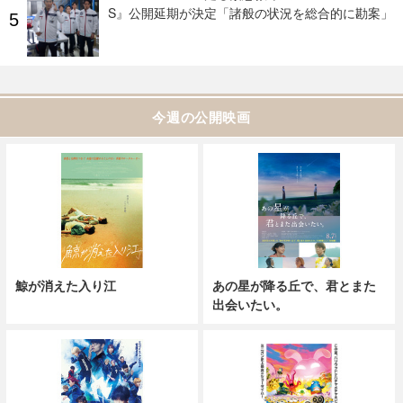
S』公開延期が決定「諸般の状況を総合的に勘案」
今週の公開映画
鯨が消えた入り江
あの星が降る丘で、君とまた
出会いたい。