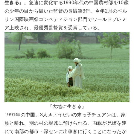
生きる』
。急速に変化する1990年代の中国農村部を10歳
の少年の目から描いた監督の長編第3作。今年2月のベル
リン国際映画祭コンペティション部門でワールドプレミ
ア上映され、最優秀監督賞を受賞している。
『大地に生きる』
1991年の中国。3人きょうだいの末っ子チュアンは、家
族と離れ、別の村の親戚に預けられる。両親が兄姉を連
れて南部の都市・深センに出稼ぎに行くことになったか