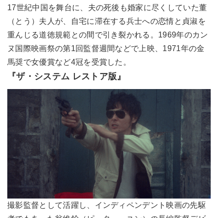
17世紀中国を舞台に、夫の死後も婚家に尽くしていた董
（とう）夫人が、自宅に滞在する兵士への恋情と貞淑を
重んじる道徳規範との間で引き裂かれる。1969年のカン
ヌ国際映画祭の第1回監督週間などで上映、1971年の金
馬奨で女優賞など4冠を受賞した。
『ザ・システム レストア版』
撮影監督として活躍し、インディペンデント映画の先駆