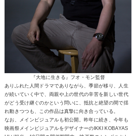
『大地に生きる』フオ・モン監督
ありふれた人間ドラマでありながら、季節が移り、人生
が続いていく中で、両親や上の世代の辛苦を新しい世代
がどう受け継ぐのかという問いに、抵抗と絶望の間で揺
れ動きつつも、この作品は真摯に向き合っている。
なお、メインビジュアルも初公開。昨年に続き、今年も
映画祭メインビジュアルをデザイナーのIKKI KOBAYAS