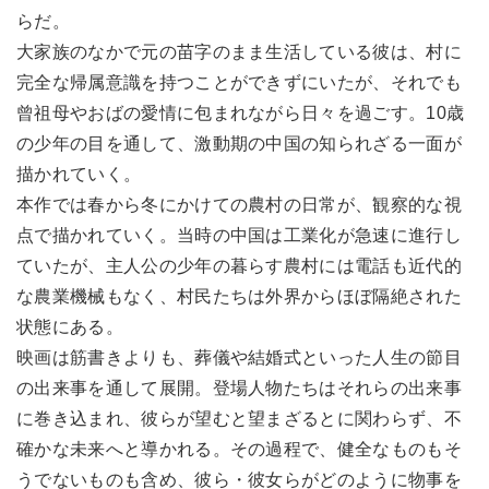
らだ。
大家族のなかで元の苗字のまま生活している彼は、村に
完全な帰属意識を持つことができずにいたが、それでも
曾祖母やおばの愛情に包まれながら日々を過ごす。10歳
の少年の目を通して、激動期の中国の知られざる一面が
描かれていく。
本作では春から冬にかけての農村の日常が、観察的な視
点で描かれていく。当時の中国は工業化が急速に進行し
ていたが、主人公の少年の暮らす農村には電話も近代的
な農業機械もなく、村民たちは外界からほぼ隔絶された
状態にある。
映画は筋書きよりも、葬儀や結婚式といった人生の節目
の出来事を通して展開。登場人物たちはそれらの出来事
に巻き込まれ、彼らが望むと望まざるとに関わらず、不
確かな未来へと導かれる。その過程で、健全なものもそ
うでないものも含め、彼ら・彼女らがどのように物事を