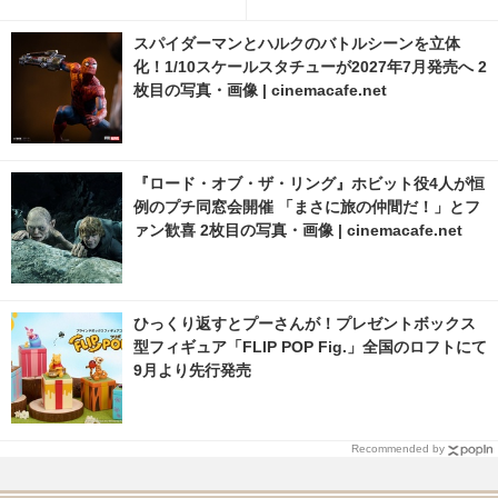
「豊臣兄弟！」30話 4枚目の写
真・画像 | cinemacafe.net
スパイダーマンとハルクのバトルシーンを立体
化！1/10スケールスタチューが2027年7月発売へ 2
枚目の写真・画像 | cinemacafe.net
『ロード・オブ・ザ・リング』ホビット役4人が恒
例のプチ同窓会開催 「まさに旅の仲間だ！」とフ
ァン歓喜 2枚目の写真・画像 | cinemacafe.net
ひっくり返すとプーさんが！プレゼントボックス
型フィギュア「FLIP POP Fig.」全国のロフトにて
9月より先行発売
Recommended by