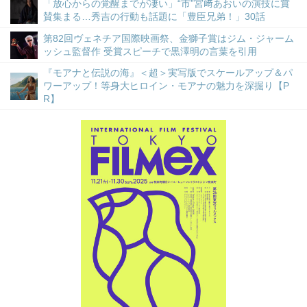
「放心からの覚醒までが凄い」“市”宮﨑あおいの演技に賞
賛集まる…秀吉の行動も話題に「豊臣兄弟！」30話
第82回ヴェネチア国際映画祭、金獅子賞はジム・ジャーム
ッシュ監督作 受賞スピーチで黒澤明の言葉を引用
『モアナと伝説の海』＜超＞実写版でスケールアップ＆パ
ワーアップ！等身大ヒロイン・モアナの魅力を深掘り【P
R】