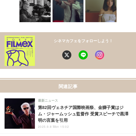
シネマカフェをフォローしよう！
関連記事
最新ニュース
第82回ヴェネチア国際映画祭、金獅子賞はジ
ム・ジャームッシュ監督作 受賞スピーチで黒澤
明の言葉を引用
2025.9.8 Mon 15:02