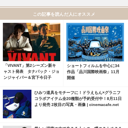
この記事を読んだ人にオススメ
「VIVANT」第2シーズン新キ
ショートフィルムを中心に34
ャスト発表 タナパック・ジョ
作品「品川国際映画祭」11月
ンジャイパー＆宮下今日子
開催
ひみつ道具をモチーフに！ドラえもん×グラニフ
コラボアイテム全20種類が予約受付中！8月11日
より発売 2枚目の写真・画像 | cinemacafe.net