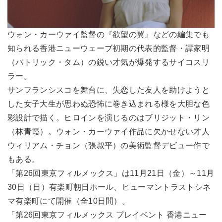
ウォン・カーウァイ監督の『欲望の翼』などの編集でも
知られる香港ニューウェーブ初期の代表的監督・譚家明
（パトリック・タム）の鋭い才気が爆発するサイコスリ
ラー。
サンフランシスコを舞台に、失恋した友人を助けようと
した女子大生が思わぬ恐怖に巻き込まれる様を大胆な色
彩設計で描く。ヒロインを演じるのはブリジット・リン
（林青霞）。ウォン・カーウァイ作品に欠かせない才人
ウィリアム・チョン（張叔平）の美術監督デビュー作で
もある。
「第26回東京フィルメックス」は11月21日（金）～11月
30日（日）有楽町朝日ホール、ヒューマントラストシネ
マ有楽町にて開催（全10日間）。
「第26回東京フィルメックス プレイベント 香港ニュー