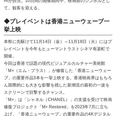
HIが担当。10日間の開催期間中、映画祭のシンボルとし
て、観客を迎える。
◆プレイベントは香港ニューウェーブ一
挙上映
本祭に先駆けて11月14日（金）～11月18日（火）にはプ
レイベントを今年もヒューマントラストシネマ有楽町で
開催。
今回は香港で話題の現代ビジュアルカルチャー美術館
「M+（エム・プラス）」が修復した「香港ニューウェー
ブ」の重要作品3本を一挙上映する。香港映画界はもちろ
ん国際的にも大きな影響を残した新潮流の最初の一波を
スクリーンで目撃するチャンス。
「M+」は「シャネル（CHANEL）」の支援を受けて映画
修復プロジェクト「M+ Restored」を2023年7月に立ち
上げ、「香港ニューウェーブ」の重要作品の4Kデジタル