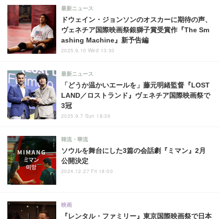
最新ニュース
ドウェイン・ジョンソンのオスカーに期待の声、
ヴェネチア国際映画祭銀獅子賞受賞作『The Sm
ashing Machine』新予告編
2025.9.10 Wed 13:30
最新ニュース
「どうか温かいエールを」藤元明緒監督『LOST
LAND／ロストランド』ヴェネチア国際映画祭で
3冠
2025.9.7 Sun 18:36
韓流・華流
ソウルを舞台にした3篇の会話劇『ミマン』2月
公開決定
2024.12.27 Fri 18:00
映画
『レンタル・ファミリー』東京国際映画祭で日本