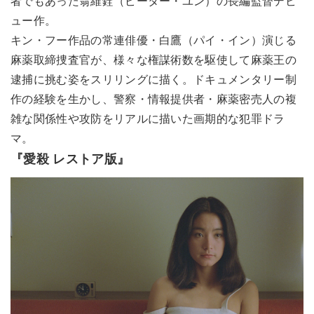
者でもあった翁維銓（ピーター・ユン）の長編監督デビ
ュー作。
キン・フー作品の常連俳優・白鷹（パイ・イン）演じる
麻薬取締捜査官が、様々な権謀術数を駆使して麻薬王の
逮捕に挑む姿をスリリングに描く。ドキュメンタリー制
作の経験を生かし、警察・情報提供者・麻薬密売人の複
雑な関係性や攻防をリアルに描いた画期的な犯罪ドラ
マ。
『愛殺 レストア版』