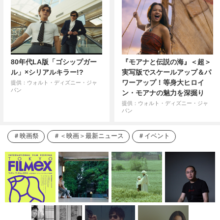
80年代LA版「ゴシップガー
『モアナと伝説の海』＜超＞
ル」×シリアルキラー!?
実写版でスケールアップ＆パ
ワーアップ！等身大ヒロイ
提供：ウォルト・ディズニー・ジャ
パン
ン・モアナの魅力を深掘り
提供：ウォルト・ディズニー・ジャ
パン
映画祭
＜映画＞最新ニュース
イベント