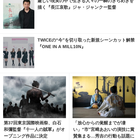
厳しい現実の中で生きる人々の一瞬のきらめきを
描く『長江哀歌』ジャ・ジャンクー監督
TWICEの“今”を切り取った新規シーンカット解禁
『ONE IN A MILL10N』
第37回東京国際映画祭、白石
「放心からの覚醒までが凄
和彌監督『十一人の賊軍』がオ
い」“市”宮﨑あおいの演技に賞
ープニング作品に決定
賛集まる…秀吉の行動も話題に