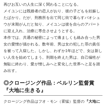
再びお互いの人生に深く関わることになる。
メイユンには既婚者の恋人がおり、彼の子どもを妊娠し
たばかり。だが、刑務所を出て同じ街で暮らすバオシュ
ウが末期がんだと知り、メイユンは彼を自らのアパート
に迎え入れ、治療に専念させようとする。
本作では、共通の秘密によって痛ましくも絡み合った男
女の愛憎が描かれる。数年前、男は女の犯した罪の責任
を被って入獄した。しかし、わずか1年ほどで、女は新し
い人生を始めてしまう。刑期を終えた男は、自己犠牲が
無駄に終わり、愛が憎しみへと変化した世界へと足を踏
み出す。
◎クロージング作品：
ベルリン監督賞
『大地に生きる』
クロージング作品はフオ・モン（霍猛）監督の
『大地に