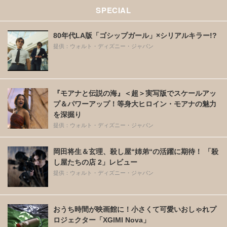
SPECIAL
80年代LA版「ゴシップガール」×シリアルキラー!?
提供：ウォルト・ディズニー・ジャパン
『モアナと伝説の海』＜超＞実写版でスケールアッ
プ＆パワーアップ！等身大ヒロイン・モアナの魅力
を深掘り
提供：ウォルト・ディズニー・ジャパン
岡田将生＆玄理、殺し屋“姉弟“の活躍に期待！ 「殺
し屋たちの店 2」レビュー
提供：ウォルト・ディズニー・ジャパン
おうち時間が映画館に！小さくて可愛いおしゃれプ
ロジェクター「XGIMI Nova」