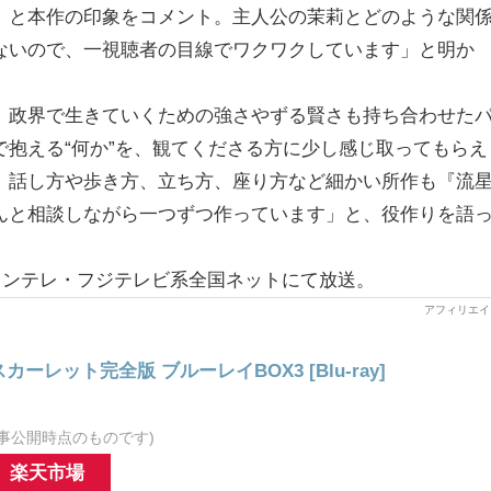
」と本作の印象をコメント。主人公の茉莉とどのような関
ないので、一視聴者の目線でワクワクしています」と明か
、政界で生きていくための強さやずる賢さも持ち合わせた
抱える“何か”を、観てくださる方に少し感じ取ってもらえ
、話し方や歩き方、立ち方、座り方など細かい所作も『流
んと相談しながら一つずつ作っています」と、役作りを語
～カンテレ・フジテレビ系全国ネットにて放送。
ーレット完全版 ブルーレイBOX3 [Blu-ray]
事公開時点のものです)
楽天市場