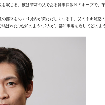
星を演じる。彼は茉莉の父である幹事長派閥のホープで、
。
任の擁立をめぐり党内が慌ただしくなる中、父の不正疑惑
結ばれた“兄妹”のような2人が、都知事選を通してどのよ