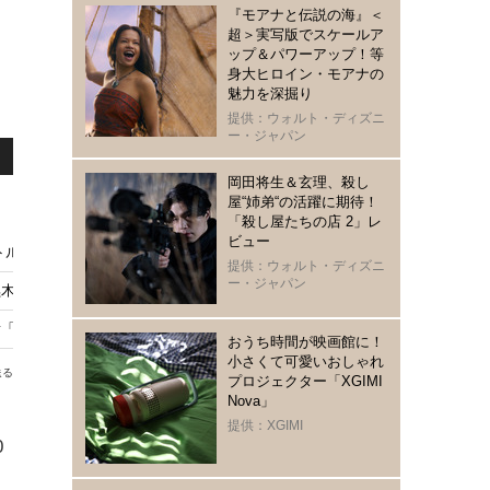
『モアナと伝説の海』＜
超＞実写版でスケールア
ップ＆パワーアップ！等
身大ヒロイン・モアナの
魅力を深掘り
提供：ウォルト・ディズニ
ー・ジャパン
岡田将生＆玄理、殺し
屋“姉弟“の活躍に期待！
「殺し屋たちの店 2」レ
ビュー
トル回収”にも多くの反響「銀河の一票」最終回
提供：ウォルト・ディズニ
ー・ジャパン
黒木華と熱くハグ「銀河の一票」松下洸平もクランクアップ
貴「銀河の一票」オフショット
おうち時間が映画館に！
小さくて可愛いおしゃれ
送る
プロジェクター「XGIMI
Nova」
提供：XGIMI
0