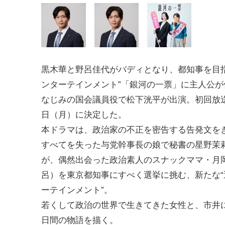
黒木華と野呂佳代がバディとなり、都知事を目指
ンターテインメント”「銀河の一票」に主人公が
なじみの国会議員役で松下洸平が出演。初回放送
日（月）に決定した。
本ドラマは、政治家の不正を密告する告発文を
すべてを失った与党幹事長の娘で秘書の星野茉
が、偶然出会った政治素人のスナックママ・月
呂）を東京都知事にすべく選挙に挑む、新たな“
ーテインメント”。
若くして政治の世界で生きてきた女性と、市井
日間の物語を描く。