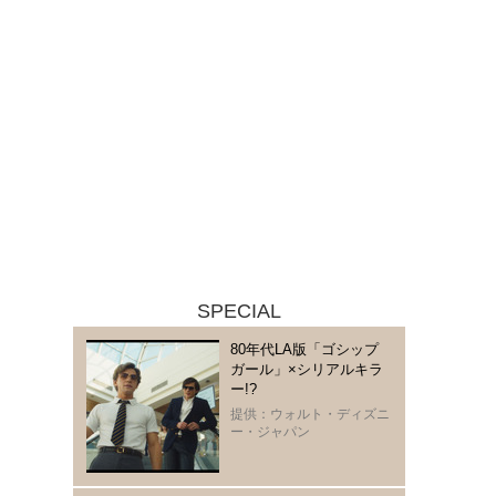
SPECIAL
80年代LA版「ゴシップ
ガール」×シリアルキラ
ー!?
提供：ウォルト・ディズニ
ー・ジャパン