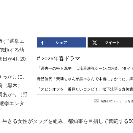
す“選挙エ
シェア
ツイート
信頼する幼
2026年春ドラマ
日が4月20
「過去一の松下洸平」…流星演説シーンに絶賛、“タイ
きっかけに、
野呂佳代「茉莉ちゃんが黒木さんで本当によかった」
莉（黒木）
「スピンオフを一番見たいコンビ！」松下洸平＆倉悠
岡あかり（野
編集部にメッセージを
選挙エンタ
に生きる女性がタッグを組み、都知事を目指して奮闘する5