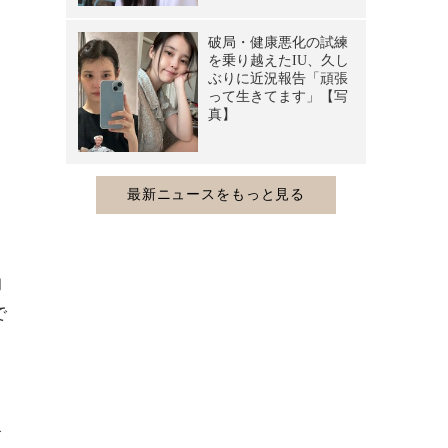
的
で
川
命