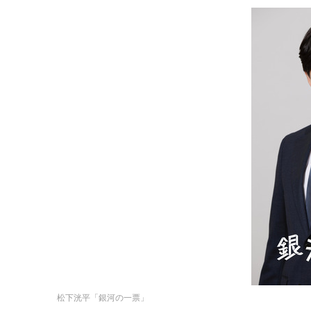
松下洸平「銀河の一票」