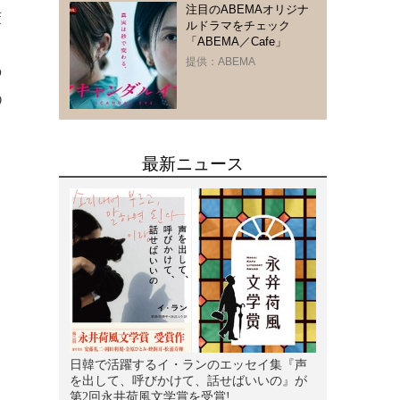
注目のABEMAオリジナ
茉
ルドラマをチェック
「ABEMA／Cafe」
提供：ABEMA
の
う