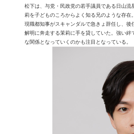
松下は、与党・民政党の若手議員である日山流
莉を子どものころからよく知る兄のような存在
現職都知事がスキャンダルで急きょ辞任し、後
解明に奔走する茉莉に手を貸していた。強い絆で
な関係となっていくのかも注目となっている。