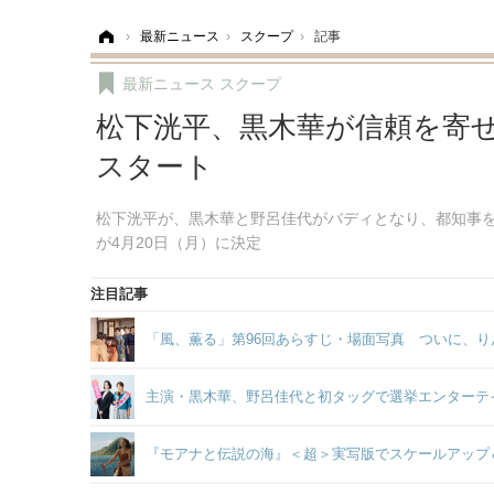
ホーム
›
最新ニュース
›
スクープ
›
記事
最新ニュース
スクープ
松下洸平、黒木華が信頼を寄せ
スタート
松下洸平が、黒木華と野呂佳代がバディとなり、都知事を
が4月20日（月）に決定
注目記事
「風、薫る」第96回あらすじ・場面写真 ついに、り
主演・黒木華、野呂佳代と初タッグで選挙エンターテ
『モアナと伝説の海』＜超＞実写版でスケールアップ