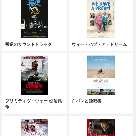
叛逆のサウンドトラック
ウィー・ハブ・ア・ドリーム
プリミティヴ・ウォー 恐竜戦
白パンと独裁者
争