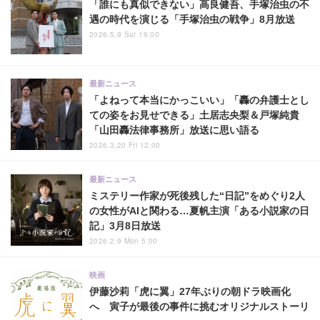
「誰にも真似できない」高良健吾、手塚治虫の不
遇の時代を演じる「手塚治虫の戦争」8月放送
2026.5.9 Sat 19:00
最新ニュース
「よねって本当にかっこいい」「轟の弁護士とし
ての姿をお見せできる」土居志央梨＆戸塚純貴
「山田轟法律事務所」放送に思い語る
2026.3.20 Fri 12:00
最新ニュース
ミステリー作家が死後残した“日記”をめぐり2人
の女性がAIと関わる…夏帆主演「ある小説家の日
記」3月8日放送
2026.2.9 Mon 5:00
映画
伊藤沙莉「虎に翼」27年ぶりの朝ドラ映画化
へ 寅子が最後の事件に挑むオリジナルストーリ