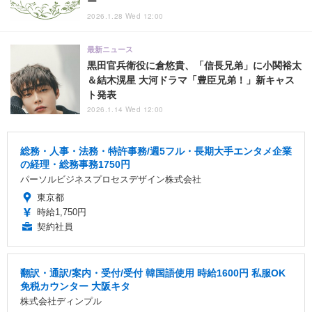
ー
2026.1.28 Wed 12:00
最新ニュース
黒田官兵衛役に倉悠貴、「信長兄弟」に小関裕太
＆結木滉星 大河ドラマ「豊臣兄弟！」新キャス
ト発表
2026.1.14 Wed 12:00
総務・人事・法務・特許事務/週5フル・長期大手エンタメ企業
の経理・総務事務1750円
パーソルビジネスプロセスデザイン株式会社
東京都
時給1,750円
契約社員
翻訳・通訳/案内・受付/受付 韓国語使用 時給1600円 私服OK
免税カウンター 大阪キタ
株式会社ディンプル