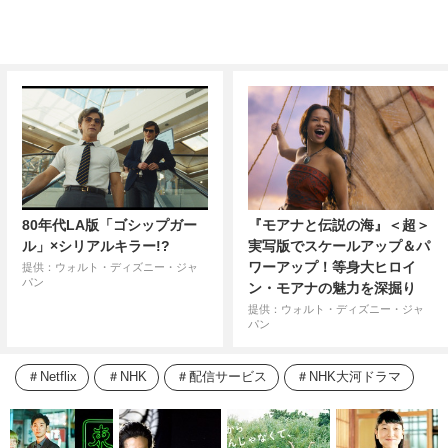
80年代LA版「ゴシップガー
『モアナと伝説の海』＜超＞
ル」×シリアルキラー!?
実写版でスケールアップ＆パ
ワーアップ！等身大ヒロイ
提供：ウォルト・ディズニー・ジャ
パン
ン・モアナの魅力を深掘り
提供：ウォルト・ディズニー・ジャ
パン
Netflix
NHK
配信サービス
NHK大河ドラマ