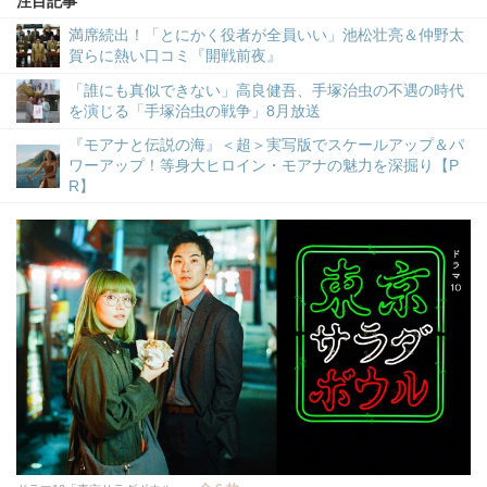
注目記事
満席続出！「とにかく役者が全員いい」池松壮亮＆仲野太
賀らに熱い口コミ『開戦前夜』
「誰にも真似できない」高良健吾、手塚治虫の不遇の時代
を演じる「手塚治虫の戦争」8月放送
『モアナと伝説の海』＜超＞実写版でスケールアップ＆パ
ワーアップ！等身大ヒロイン・モアナの魅力を深掘り【P
R】