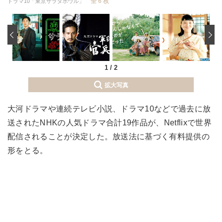
全 6 枚
ドラマ10「東京サラダボウル」
‹
1
/
2
拡大写真
大河ドラマや連続テレビ小説、ドラマ10などで過去に放
送されたNHKの人気ドラマ合計19作品が、Netflixで世界
配信されることが決定した。放送法に基づく有料提供の
形をとる。