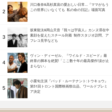
川口春奈&高杉真宙の愛おしい日常...『ママがもう
この世界にいなくても 私の命の日記』場面写真
坂東龍汰&岡山天音『我々は宇宙人』カンヌ滞在中
素顔を捉えたスチール到着 制作スタジオ訪問、ア
フレコ見学なども
ヴィン・ディーゼル、『ワイルド・スピード』最
終章の脚本を絶賛!「ここ数十年の最高傑作!涙が止
まらない」
小栗旬主演『バッド・ルーテナント:トウキョウ』
第51回トロント国際映画祭出品、ワールドプレミ
ア決定