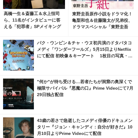
高橋一生＆斎藤工＆水上恒司
東野圭吾原作小説をドラマ化！
ら、11名がインタビューに答
亀梨和也＆佐藤隆太が兄弟役、
える「犯罪者」SPメイキング
ドラマスペシャル「東野圭吾
映像解禁
手紙」再放送
パク・ウンビン＆チャ・ウヌ初共演のドタバタコ
メディ「ワンダーフールズ」5月15日よりNetflix
にて配信 初映像＆キーアート 1枚目の写真・画
像 | cinemacafe.net
"何か"が待ち受ける…若者たちが洞窟の奥深くで
極限サバイバル『悪魔の口』Prime Videoにて7月
29日独占配信
43歳の若さで急逝したコメディ俳優のドキュメン
タリー『ジョン・キャンディ：自分が好きだ』10
月10日よりPrime Videoにて配信