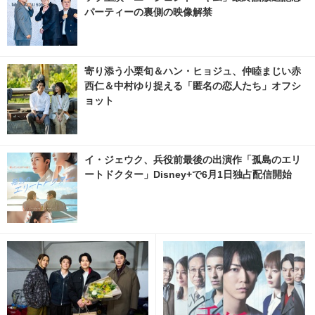
パーティーの裏側の映像解禁
寄り添う小栗旬＆ハン・ヒョジュ、仲睦まじい赤
西仁＆中村ゆり捉える「匿名の恋人たち」オフシ
ョット
イ・ジェウク、兵役前最後の出演作「孤島のエリ
ートドクター」Disney+で6月1日独占配信開始