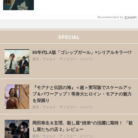
Recommended by
SPECIAL
80年代LA版「ゴシップガール」×シリアルキラー!?
提供：ウォルト・ディズニー・ジャパン
『モアナと伝説の海』＜超＞実写版でスケールアッ
プ＆パワーアップ！等身大ヒロイン・モアナの魅力
を深掘り
提供：ウォルト・ディズニー・ジャパン
岡田将生＆玄理、殺し屋“姉弟“の活躍に期待！ 「殺
し屋たちの店 2」レビュー
提供：ウォルト・ディズニー・ジャパン