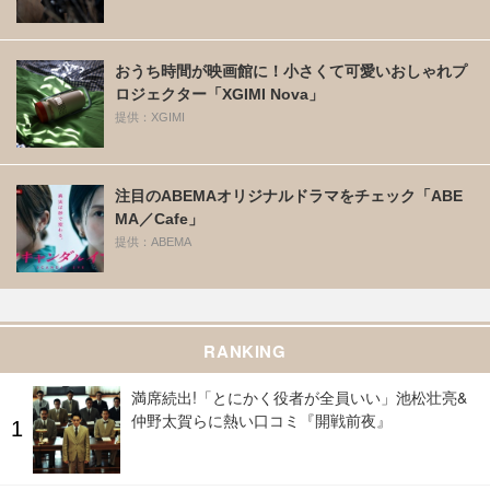
おうち時間が映画館に！小さくて可愛いおしゃれプ
ロジェクター「XGIMI Nova」
提供：XGIMI
注目のABEMAオリジナルドラマをチェック「ABE
MA／Cafe」
提供：ABEMA
RANKING
満席続出!「とにかく役者が全員いい」池松壮亮&
仲野太賀らに熱い口コミ『開戦前夜』