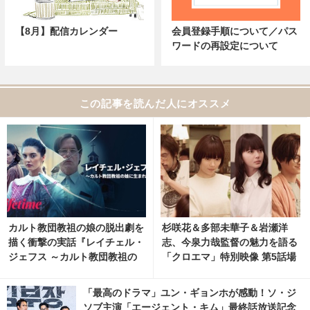
【8月】配信カレンダー
会員登録手順について／パス
ワードの再設定について
この記事を読んだ人にオススメ
カルト教団教祖の娘の脱出劇を
杉咲花＆多部未華子＆岩瀬洋
描く衝撃の実話『レイチェル・
志、今泉力哉監督の魅力を語る
ジェフス ～カルト教団教祖の
「クロエマ」特別映像 第5話場
娘に生まれて～』3月13日より
面写真も
U-NEXTとHuluにて配信
「最高のドラマ」ユン・ギョンホが感動！ソ・ジ
ソブ主演「エージェント・キム」最終話放送記念