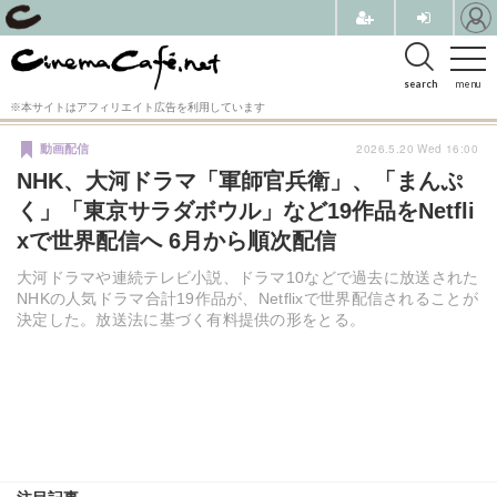
search
menu
※本サイトはアフィリエイト広告を利用しています
2026.5.20 Wed 16:00
動画配信
NHK、大河ドラマ「軍師官兵衛」、「まんぷ
く」「東京サラダボウル」など19作品をNetfli
xで世界配信へ 6月から順次配信
大河ドラマや連続テレビ小説、ドラマ10などで過去に放送された
NHKの人気ドラマ合計19作品が、Netflixで世界配信されることが
決定した。放送法に基づく有料提供の形をとる。