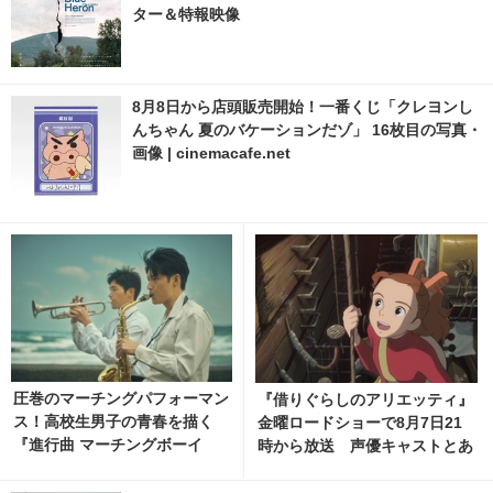
ター＆特報映像
8月8日から店頭販売開始！一番くじ「クレヨンし
んちゃん 夏のバケーションだゾ」 16枚目の写真・
画像 | cinemacafe.net
圧巻のマーチングパフォーマン
『借りぐらしのアリエッティ』
ス！高校生男子の青春を描く
金曜ロードショーで8月7日21
『進行曲 マーチングボーイ
時から放送 声優キャストとあ
ズ』日本版予告編
らすじをチェック！