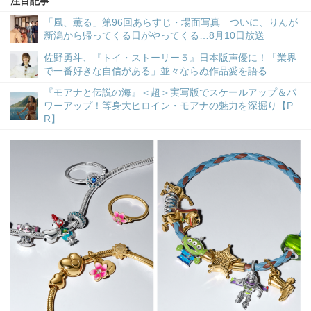
注目記事
「風、薫る」第96回あらすじ・場面写真 ついに、りんが
新潟から帰ってくる日がやってくる…8月10日放送
佐野勇斗、『トイ・ストーリー５』日本版声優に！「業界
で一番好きな自信がある」並々ならぬ作品愛を語る
『モアナと伝説の海』＜超＞実写版でスケールアップ＆パ
ワーアップ！等身大ヒロイン・モアナの魅力を深掘り【P
R】