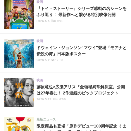
映画
『トイ・ストーリー』シリーズ感動の名シーンを
ふり返り！ 最新作へと繋がる特別映像公開
2026.5.5 Tue 9:00
映画
ドウェイン・ジョンソン“マウイ”登場『モアナと
伝説の海』日本版ポスター
2026.5.2 Sat 9:00
映画
藤原竜也×広瀬アリス『全領域異常解決室』公開
は27年春に！ 2作連続のビックプロジェクト
2026.5.21 Thu 8:00
最新ニュース
限定商品も登場「原作デビュー100周年記念 くま