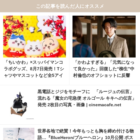
この記事を読んだ人にオススメ
「ちいかわ」×スッパイマンコ
「かわよすぎる」「元気になっ
ラボグッズ、8月7日発売！Tシ
て良かった」回復した“柳生”中
ャツやマスコットなど全5アイ
村倫也のオフショットに反響
テム
「風、薫る」
黒電話とジジをモチーフに 「ルージュの伝言」
流れる「魔女の宅急便 オルゴール キキへの伝言」
発売 2枚目の写真・画像 | cinemacafe.net
世界各地で絶賛！今年もっとも胸を締め付ける物
語…『BlueHeron/ブルーヘロン』10月公開 ポス