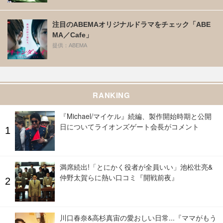
注目のABEMAオリジナルドラマをチェック「ABE
MA／Cafe」
提供：ABEMA
RANKING
『Michael/マイケル』続編、製作開始時期と公開
日についてライオンズゲート会長がコメント
満席続出!「とにかく役者が全員いい」池松壮亮&
仲野太賀らに熱い口コミ『開戦前夜』
川口春奈&高杉真宙の愛おしい日常...『ママがもう