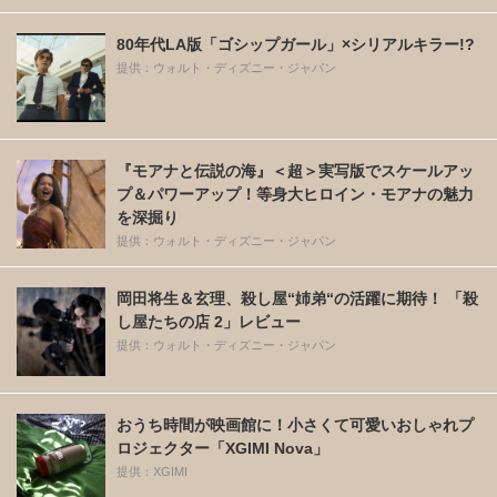
80年代LA版「ゴシップガール」×シリアルキラー!?
提供：ウォルト・ディズニー・ジャパン
『モアナと伝説の海』＜超＞実写版でスケールアッ
プ＆パワーアップ！等身大ヒロイン・モアナの魅力
を深掘り
提供：ウォルト・ディズニー・ジャパン
岡田将生＆玄理、殺し屋“姉弟“の活躍に期待！ 「殺
し屋たちの店 2」レビュー
提供：ウォルト・ディズニー・ジャパン
おうち時間が映画館に！小さくて可愛いおしゃれプ
ロジェクター「XGIMI Nova」
提供：XGIMI