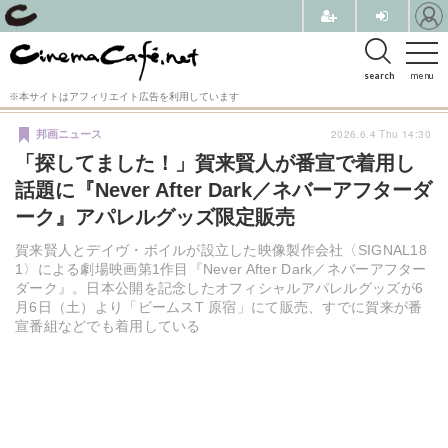
search
menu
※本サイトはアフィリエイト広告を利用しています
2026.6.4 Thu 14:30
邦画ニュース
「探してました！」賀来賢人が番宣で着用し
話題に『Never After Dark／ネバーアフターダ
ーク』アパレルグッズ限定販売
賀来賢人とデイヴ・ボイルが設立した映像製作会社〈SIGNAL18
1〉による劇場映画第1作目『Never After Dark／ネバーアフター
ダーク』。日本公開を記念したオフィシャルアパレルグッズが6
月6日（土）より「ビームスT 原宿」にて販売、すでに賀来が番
宣番組などでも着用している