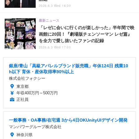
2026.6.3 Wed 16:30
最新ニュース
「レゼに会いに行くのが楽しかった」半年間で映
画館に20回！『劇場版チェンソーマン レゼ篇』
を全力で愛し抜いたファンの記録
2026.6.3 Wed 17:00
銀座/青山「高級アパレルブランド販売職」年休124日 残業10
h以下 育休・産休取得率90%以上
株式会社フォクシー
東京都
年収400万円～500万円
正社員
一般事務・OA事務/在宅週 3から4日OKUnityUIデザイン開発
マンパワーグループ株式会社
神奈川県