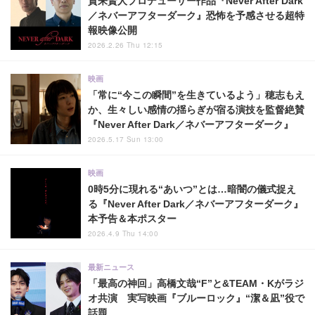
賀来賢人プロデューサー作品『Never After Dark
／ネバーアフターダーク』恐怖を予感させる超特
報映像公開
2026.2.26 Thu 12:15
映画
「常に“今この瞬間”を生きているよう」穂志もえ
か、生々しい感情の揺らぎが宿る演技を監督絶賛
『Never After Dark／ネバーアフターダーク』
2026.5.17 Sun 13:00
映画
0時5分に現れる“あいつ”とは…暗闇の儀式捉え
る『Never After Dark／ネバーアフターダーク』
本予告＆本ポスター
2026.4.9 Thu 14:00
最新ニュース
「最高の神回」高橋文哉“F”と&TEAM・Kがラジ
オ共演 実写映画『ブルーロック』“潔＆凪”役で
話題