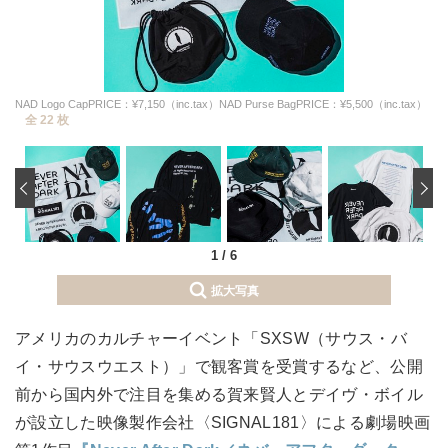
NAD Logo CapPRICE：¥7,150（inc.tax）NAD Purse BagPRICE：¥5,500（inc.tax）
全 22 枚
‹
1
/
6
拡大写真
アメリカのカルチャーイベント「SXSW（サウス・バ
イ・サウスウエスト）」で観客賞を受賞するなど、公開
前から国内外で注目を集める賀来賢人とデイヴ・ボイル
が設立した映像製作会社〈SIGNAL181〉による劇場映画