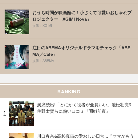
おうち時間が映画館に！小さくて可愛いおしゃれプ
ロジェクター「XGIMI Nova」
提供：XGIMI
注目のABEMAオリジナルドラマをチェック「ABE
MA／Cafe」
提供：ABEMA
RANKING
満席続出!「とにかく役者が全員いい」池松壮亮&
仲野太賀らに熱い口コミ『開戦前夜』
川口春奈&高杉真宙の愛おしい日常...『ママがもう