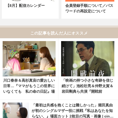
【8月】配信カレンダー
会員登録手順について／パス
ワードの再設定について
この記事を読んだ人にオススメ
川口春奈＆高杉真宙の愛おしい
「映画の持つ小さな奇跡を信じ
日常…『ママがもうこの世界に
続けて」池松壮亮＆仲野太賀＆
いなくても 私の命の日記』場
岩田剛典ら共演『開戦前
面写真 2枚目の写真・画像 | ci
夜』“完全版”として7月31日公
nemacafe.net
開
「最初は共感を抱くことは難しかった」堀田真由
が初のシングルマザー役に挑戦『私はあなたを知
らない、』場面カット 2枚目の写真・画像 | cinem