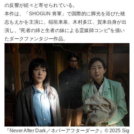
の反響が続々と寄せられている。
本作は、「SHOGUN 将軍」で国際的に脚光を浴びた穂
志もえかを主演に、稲垣来泉、木村多江、賀来自身が出
演し、“死者の姉と生者の妹による霊媒師コンビ”を描い
たダークファンタジー作品。
『Never After Dark／ネバーアフターダーク』© 2025 Sig