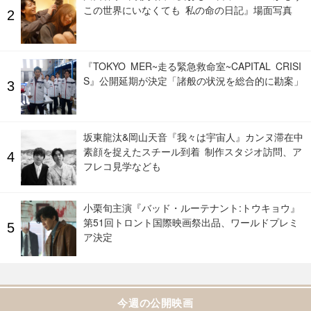
この世界にいなくても 私の命の日記』場面写真
『TOKYO MER~走る緊急救命室~CAPITAL CRISI
S』公開延期が決定「諸般の状況を総合的に勘案」
坂東龍汰&岡山天音『我々は宇宙人』カンヌ滞在中
素顔を捉えたスチール到着 制作スタジオ訪問、ア
フレコ見学なども
小栗旬主演『バッド・ルーテナント:トウキョウ』
第51回トロント国際映画祭出品、ワールドプレミ
ア決定
今週の公開映画