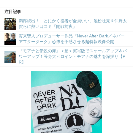
注目記事
満席続出！「とにかく役者が全員いい」池松壮亮＆仲野太
賀らに熱い口コミ『開戦前夜』
賀来賢人プロデューサー作品『Never After Dark／ネバー
アフターダーク』恐怖を予感させる超特報映像公開
『モアナと伝説の海』＜超＞実写版でスケールアップ＆パ
ワーアップ！等身大ヒロイン・モアナの魅力を深掘り【P
R】