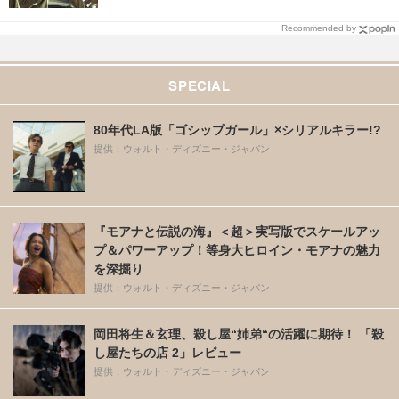
Recommended by
SPECIAL
80年代LA版「ゴシップガール」×シリアルキラー!?
提供：ウォルト・ディズニー・ジャパン
『モアナと伝説の海』＜超＞実写版でスケールアッ
プ＆パワーアップ！等身大ヒロイン・モアナの魅力
を深掘り
提供：ウォルト・ディズニー・ジャパン
岡田将生＆玄理、殺し屋“姉弟“の活躍に期待！ 「殺
し屋たちの店 2」レビュー
提供：ウォルト・ディズニー・ジャパン