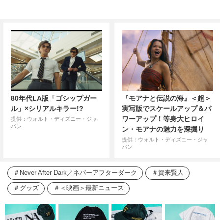
80年代LA版「ゴシップガー
『モアナと伝説の海』＜超＞
ル」×シリアルキラー!?
実写版でスケールアップ＆パ
ワーアップ！等身大ヒロイ
提供：ウォルト・ディズニー・ジャ
パン
ン・モアナの魅力を深掘り
提供：ウォルト・ディズニー・ジャ
パン
Never After Dark／ネバーアフターダーク
賀来賢人
グッズ
＜映画＞最新ニュース