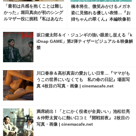
「最初は共感を抱くことは難し
橋本将生、微笑みかけるメガネ
かった」堀田真由が初のシング
姿に見惚れる優しい表情…『お
ルマザー役に挑戦『私はあなた
姉ちゃんの翠くん』本編映像初
を知らない、』場面カット 3枚
公開！
目の写真・画像 | cinemacafe.
坂口健太郎＆イ・ジュンギの強い眼差し捉える「k
net
iDnap GAME」第2弾ティザービジュアル＆映像解
禁
川口春奈＆高杉真宙の愛おしい日常…『ママがも
うこの世界にいなくても 私の命の日記』場面写
真 4枚目の写真・画像 | cinemacafe.net
満席続出！「とにかく役者が全員いい」池松壮亮
＆仲野太賀らに熱い口コミ『開戦前夜』 2枚目の
写真・画像 | cinemacafe.net