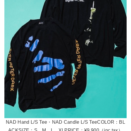
NAD Hand L/S Tee・NAD Candle L/S TeeCOLOR：BL
ACKSIZE：S、M、L、XLPRICE：¥9,900（inc.tax）