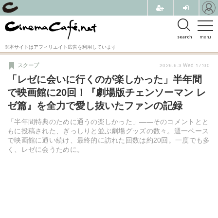
search
menu
※本サイトはアフィリエイト広告を利用しています
2026.6.3 Wed 17:00
スクープ
「レゼに会いに行くのが楽しかった」半年間
で映画館に20回！『劇場版チェンソーマン レ
ゼ篇』を全力で愛し抜いたファンの記録
「半年間特典のために通うの楽しかった」――そのコメントとと
もに投稿された、ぎっしりと並ぶ劇場グッズの数々。週一ペース
で映画館に通い続け、最終的に訪れた回数は約20回。一度でも多
く、レゼに会うために。