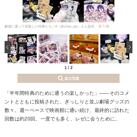
全 5 枚
劇場に通って収集した特典たち／A（@chan_al1）さん提供
‹
1
/
2
拡大写真
「半年間特典のために通うの楽しかった」――そのコメ
ントとともに投稿された、ぎっしりと並ぶ劇場グッズの
数々。週一ペースで映画館に通い続け、最終的に訪れた
回数は約20回。一度でも多く、レゼに会うために。