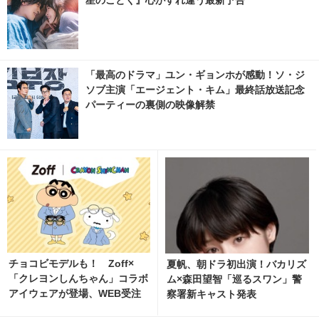
星のごとく』心がすれ違う最新予告
「最高のドラマ」ユン・ギョンホが感動！ソ・ジ
ソブ主演「エージェント・キム」最終話放送記念
パーティーの裏側の映像解禁
チョコビモデルも！ Zoff×
夏帆、朝ドラ初出演！バカリズ
「クレヨンしんちゃん」コラボ
ム×森田望智「巡るスワン」警
アイウェアが登場、WEB受注
察署新キャスト発表
予約開始