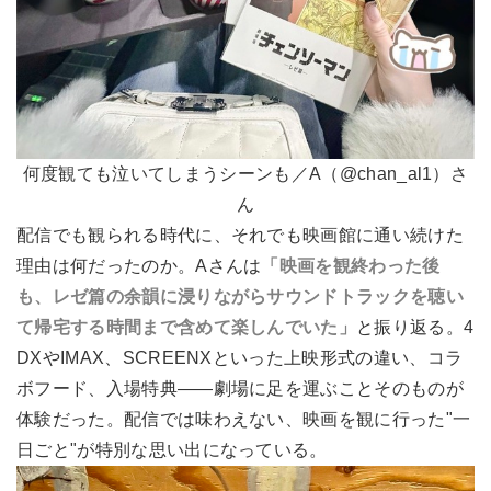
何度観ても泣いてしまうシーンも／A（@chan_al1）さ
ん
配信でも観られる時代に、それでも映画館に通い続けた
理由は何だったのか。Aさんは
「映画を観終わった後
も、レゼ篇の余韻に浸りながらサウンドトラックを聴い
て帰宅する時間まで含めて楽しんでいた」
と振り返る。4
DXやIMAX、SCREENXといった上映形式の違い、コラ
ボフード、入場特典――劇場に足を運ぶことそのものが
体験だった。配信では味わえない、映画を観に行った"一
日ごと"が特別な思い出になっている。