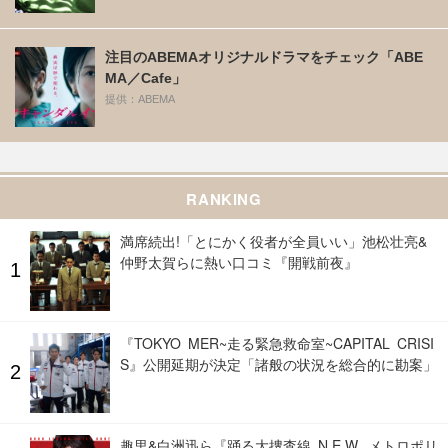
注目のABEMAオリジナルドラマをチェック「ABE
MA／Cafe」
提供：ABEMA
RANKING
満席続出!「とにかく役者が全員いい」池松壮亮&
仲野太賀らに熱い口コミ『開戦前夜』
『TOKYO MER~走る緊急救命室~CAPITAL CRISI
S』公開延期が決定「諸般の状況を総合的に勘案」
趣里&白洲迅ら『踊る大捜査線 N.E.W. メトロポリ