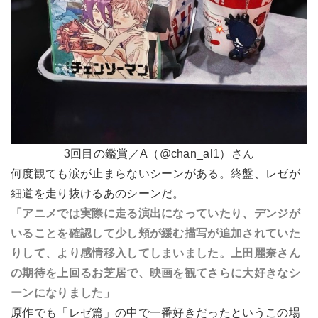
3回目の鑑賞／A（@chan_al1）さん
何度観ても涙が止まらないシーンがある。終盤、レゼが
細道を走り抜けるあのシーンだ。
「アニメでは実際に走る演出になっていたり、デンジが
いることを確認して少し頬が緩む描写が追加されていた
りして、より感情移入してしまいました。上田麗奈さん
の期待を上回るお芝居で、映画を観てさらに大好きなシ
ーンになりました」
原作でも「レゼ篇」の中で一番好きだったというこの場