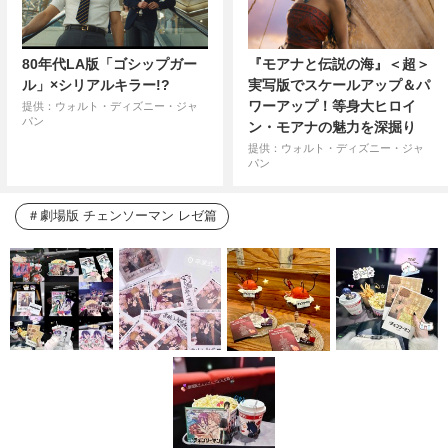
80年代LA版「ゴシップガー
『モアナと伝説の海』＜超＞
ル」×シリアルキラー!?
実写版でスケールアップ＆パ
ワーアップ！等身大ヒロイ
提供：ウォルト・ディズニー・ジャ
パン
ン・モアナの魅力を深掘り
提供：ウォルト・ディズニー・ジャ
パン
劇場版 チェンソーマン レゼ篇