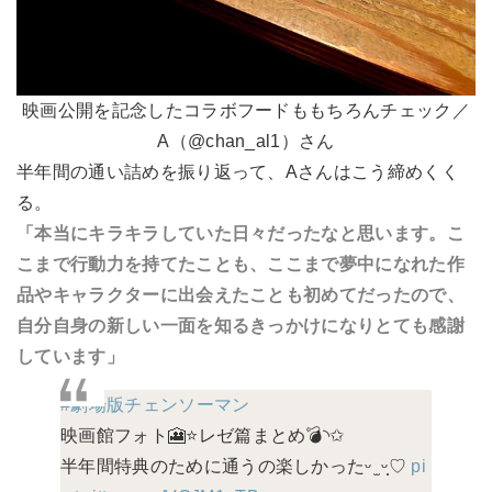
映画公開を記念したコラボフードももちろんチェック／
A（@chan_al1）さん
半年間の通い詰めを振り返って、Aさんはこう締めくく
る。
「本当にキラキラしていた日々だったなと思います。こ
こまで行動力を持てたことも、ここまで夢中になれた作
品やキャラクターに出会えたことも初めてだったので、
自分自身の新しい一面を知るきっかけになりとても感謝
しています」
#劇場版チェンソーマン
映画館フォト🎦⭐️レゼ篇まとめ💣◝✩
半年間特典のために通うの楽しかったᵕ ̫ ᵕ̩̩♡
pi