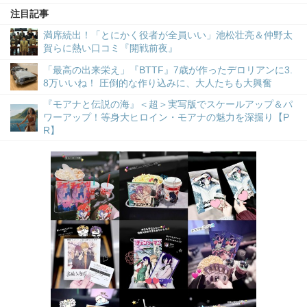
注目記事
満席続出！「とにかく役者が全員いい」池松壮亮＆仲野太
賀らに熱い口コミ『開戦前夜』
「最高の出来栄え」『BTTF』7歳が作ったデロリアンに3.
8万いいね！ 圧倒的な作り込みに、大人たちも大興奮
『モアナと伝説の海』＜超＞実写版でスケールアップ＆パ
ワーアップ！等身大ヒロイン・モアナの魅力を深掘り【P
R】