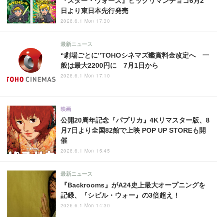
『スター・ウォーズ』ビックリマンチョコ6月2
日より東日本先行発売
2026.6.1 Mon 17:30
最新ニュース
“劇場ごとに”TOHOシネマズ鑑賞料金改定へ 一
般は最大2200円に 7月1日から
2026.6.1 Mon 17:10
映画
公開20周年記念『パプリカ』4Kリマスター版、8
月7日より全国82館で上映 POP UP STOREも開
催
2026.6.1 Mon 15:45
最新ニュース
『Backrooms』がA24史上最大オープニングを
記録、『シビル・ウォー』の3倍超え！
2026.6.1 Mon 14:30