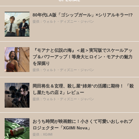
80年代LA版「ゴシップガール」×シリアルキラー!?
提供：ウォルト・ディズニー・ジャパン
『モアナと伝説の海』＜超＞実写版でスケールアッ
プ＆パワーアップ！等身大ヒロイン・モアナの魅力
を深掘り
提供：ウォルト・ディズニー・ジャパン
岡田将生＆玄理、殺し屋“姉弟“の活躍に期待！ 「殺
し屋たちの店 2」レビュー
提供：ウォルト・ディズニー・ジャパン
おうち時間が映画館に！小さくて可愛いおしゃれプ
ロジェクター「XGIMI Nova」
提供：XGIMI