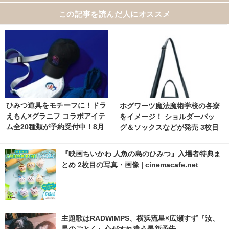
この記事を読んだ人にオススメ
ひみつ道具をモチーフに！ドラ
ホグワーツ魔法魔術学校の各寮
えもん×グラニフ コラボアイテ
をイメージ！ ショルダーバッ
ム全20種類が予約受付中！8月
グ＆ソックスなどが発売 3枚目
11日より発売 2枚目の写真・画
の写真・画像 | cinemacafe.ne
像 | cinemacafe.net
t
『映画ちいかわ 人魚の島のひみつ』入場者特典ま
とめ 2枚目の写真・画像 | cinemacafe.net
主題歌はRADWIMPS、横浜流星×広瀬すず『汝、