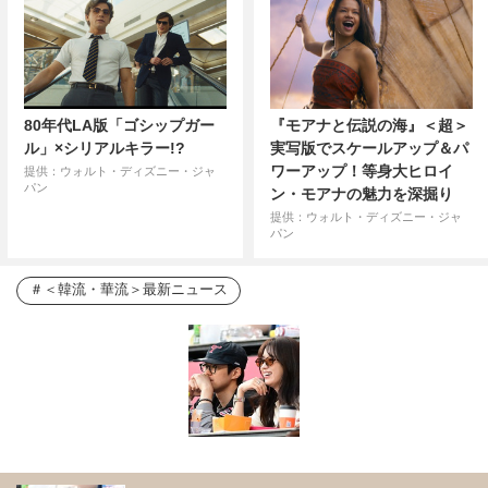
80年代LA版「ゴシップガー
『モアナと伝説の海』＜超＞
ル」×シリアルキラー!?
実写版でスケールアップ＆パ
ワーアップ！等身大ヒロイ
提供：ウォルト・ディズニー・ジャ
パン
ン・モアナの魅力を深掘り
提供：ウォルト・ディズニー・ジャ
パン
＜韓流・華流＞最新ニュース