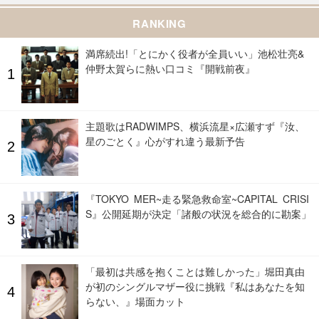
RANKING
満席続出!「とにかく役者が全員いい」池松壮亮&
仲野太賀らに熱い口コミ『開戦前夜』
主題歌はRADWIMPS、横浜流星×広瀬すず『汝、
星のごとく』心がすれ違う最新予告
『TOKYO MER~走る緊急救命室~CAPITAL CRISI
S』公開延期が決定「諸般の状況を総合的に勘案」
「最初は共感を抱くことは難しかった」堀田真由
が初のシングルマザー役に挑戦『私はあなたを知
らない、』場面カット