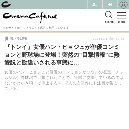
search
menu
※本サイトはアフィリエイト広告を利用しています
2026.6.15 Mon 10:43
韓ドラLIFE
『トンイ』女優ハン・ヒョジュが俳優コンミ
ョンと野球場に登場！突然の“目撃情報”に熱
愛説と勘違いされる事態に…
女優のハン・ヒョジュと俳優のコンミョンがソウルの蚕室（チャ
ムシル）野球場で目撃されたことで、実際に交際しているのでは
ないかという噂まで浮上する中、2人の次回作にも注目が集まっ
ている。