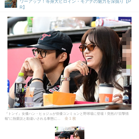
ワーアップ！等身大ヒロイン・モアナの魅力を深掘り【P
R】
『トンイ』女優ハン・ヒョジュが俳優コンミョンと野球場に登場！突然の“目撃情
全 1 枚
報”に熱愛説と勘違いされる事態に…