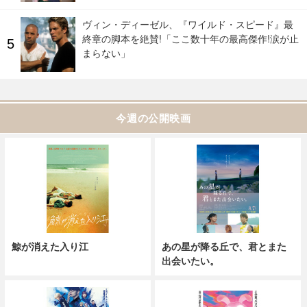
ヴィン・ディーゼル、『ワイルド・スピード』最
終章の脚本を絶賛!「ここ数十年の最高傑作!涙が止
まらない」
今週の公開映画
鯨が消えた入り江
あの星が降る丘で、君とまた
出会いたい。