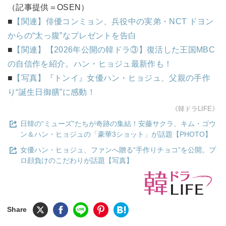
（記事提供＝OSEN）
■
【関連】俳優コンミョン、兵役中の実弟・NCT ドヨン
からの“太っ腹”なプレゼントを告白
■
【関連】【2026年公開の韓ドラ③】復活した王国MBC
の自信作を紹介。ハン・ヒョジュ最新作も！
■
【写真】『トンイ』女優ハン・ヒョジュ、父親の手作
り“誕生日御膳”に感動！
《韓ドラLIFE》
日韓の“ミューズ”たちが奇跡の集結！安藤サクラ、キム・ゴウ
ン＆ハン・ヒョジュの「豪華3ショット」が話題【PHOTO】
女優ハン・ヒョジュ、ファンへ贈る“手作りチョコ”を公開。プ
ロ顔負けのこだわりが話題【写真】