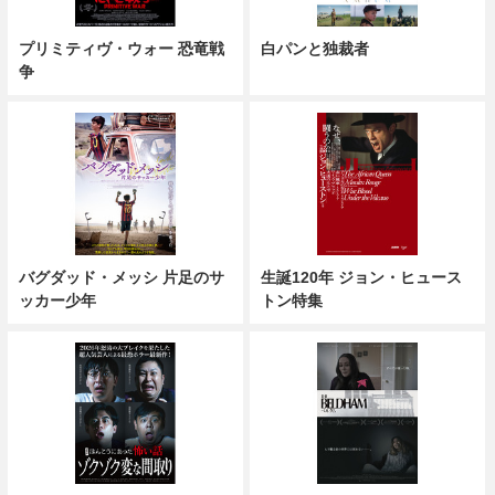
プリミティヴ・ウォー 恐竜戦
白パンと独裁者
争
バグダッド・メッシ 片足のサ
生誕120年 ジョン・ヒュース
ッカー少年
トン特集