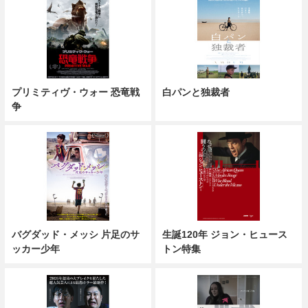
プリミティヴ・ウォー 恐竜戦
白パンと独裁者
争
バグダッド・メッシ 片足のサ
生誕120年 ジョン・ヒュース
ッカー少年
トン特集