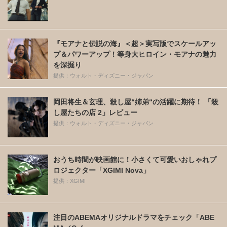
『モアナと伝説の海』＜超＞実写版でスケールアッ
プ＆パワーアップ！等身大ヒロイン・モアナの魅力
を深掘り
提供：ウォルト・ディズニー・ジャパン
岡田将生＆玄理、殺し屋“姉弟“の活躍に期待！ 「殺
し屋たちの店 2」レビュー
提供：ウォルト・ディズニー・ジャパン
おうち時間が映画館に！小さくて可愛いおしゃれプ
ロジェクター「XGIMI Nova」
提供：XGIMI
注目のABEMAオリジナルドラマをチェック「ABE