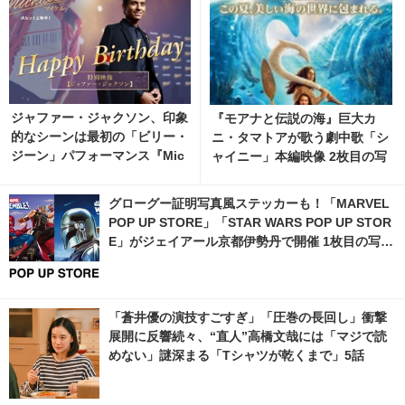
ジャファー・ジャクソン、印象
『モアナと伝説の海』巨大カ
的なシーンは最初の「ビリー・
ニ・タマトアが歌う劇中歌「シ
ジーン」パフォーマンス『Mic
ャイニー」本編映像 2枚目の写
hael／マイケル』インタビュ
真・画像 | cinemacafe.net
ー動画
グローグー証明写真風ステッカーも！「MARVEL
POP UP STORE」「STAR WARS POP UP STOR
E」がジェイアール京都伊勢丹で開催 1枚目の写
真・画像 | cinemacafe.net
「蒼井優の演技すごすぎ」「圧巻の長回し」衝撃
展開に反響続々、“直人”高橋文哉には「マジで読
めない」謎深まる「Tシャツが乾くまで」5話