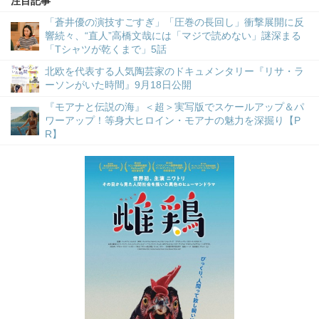
注目記事
「蒼井優の演技すごすぎ」「圧巻の長回し」衝撃展開に反
響続々、“直人”高橋文哉には「マジで読めない」謎深まる
「Tシャツが乾くまで」5話
北欧を代表する人気陶芸家のドキュメンタリー『リサ・ラ
ーソンがいた時間』9月18日公開
『モアナと伝説の海』＜超＞実写版でスケールアップ＆パ
ワーアップ！等身大ヒロイン・モアナの魅力を深掘り【P
R】