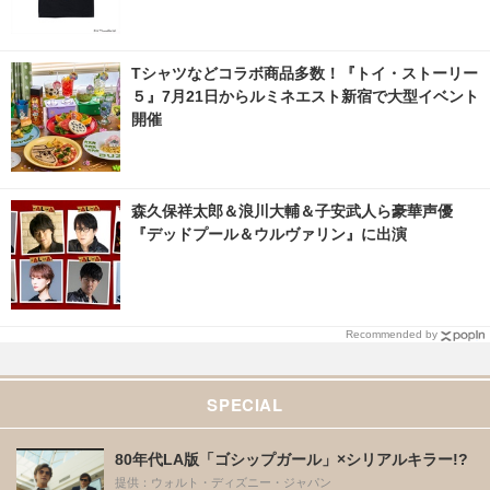
真・画像 | cinemacafe.net
Tシャツなどコラボ商品多数！『トイ・ストーリー
５』7月21日からルミネエスト新宿で大型イベント
開催
森久保祥太郎＆浪川大輔＆子安武人ら豪華声優
『デッドプール＆ウルヴァリン』に出演
Recommended by
SPECIAL
80年代LA版「ゴシップガール」×シリアルキラー!?
提供：ウォルト・ディズニー・ジャパン