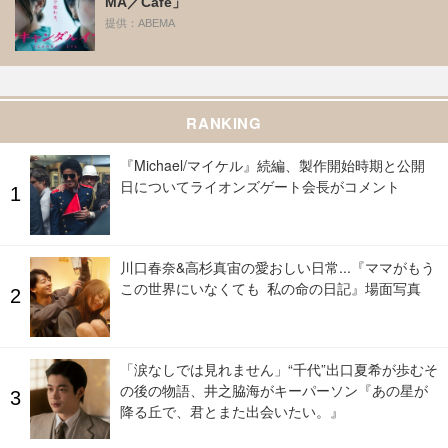
MA／Cafe」
提供：ABEMA
RANKING
『Michael/マイケル』続編、製作開始時期と公開
日についてライオンズゲート会長がコメント
川口春奈&高杉真宙の愛おしい日常...『ママがもう
この世界にいなくても 私の命の日記』場面写真
「涙なしでは見れません」“千代”出口夏希が歩むそ
の後の物語、井之脇海がキーパーソン『あの星が
降る丘で、君とまた出会いたい。』