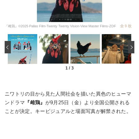
全 9 枚
『雌鶏』©2025 Pallas Film-Twenty Twenty Vision-View Master Films-ZDF
‹
1
/
3
ニワトリの目から見た人間社会を描いた異色のヒューマ
ンドラマ
『雌鶏』
が9月25日（金）より全国公開される
ことが決定。キービジュアルと場面写真が解禁された。