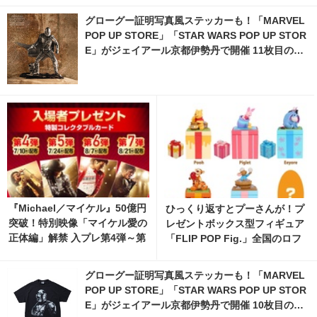
グローグー証明写真風ステッカーも！「MARVEL
POP UP STORE」「STAR WARS POP UP STOR
E」がジェイアール京都伊勢丹で開催 11枚目の写
真・画像 | cinemacafe.net
『Michael／マイケル』50億円
ひっくり返すとプーさんが！プ
突破！特別映像「マイケル愛の
レゼントボックス型フィギュア
正体編」解禁 入プレ第4弾～第
「FLIP POP Fig.」全国のロフ
7弾も
トにて9月より先行発売 2枚目
の写真・画像 | cinemacafe.ne
グローグー証明写真風ステッカーも！「MARVEL
t
POP UP STORE」「STAR WARS POP UP STOR
E」がジェイアール京都伊勢丹で開催 10枚目の写