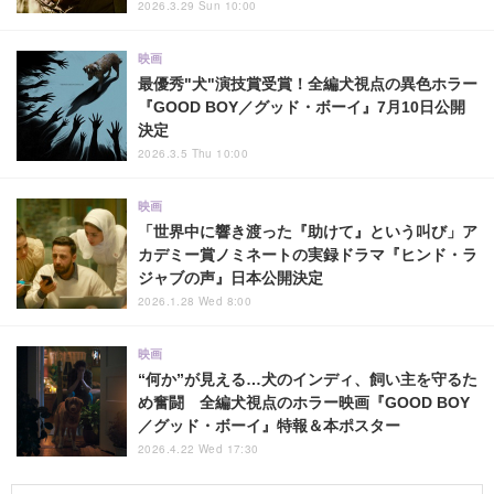
2026.3.29 Sun 10:00
映画
最優秀"犬"演技賞受賞！全編犬視点の異色ホラー
『GOOD BOY／グッド・ボーイ』7月10日公開
決定
2026.3.5 Thu 10:00
映画
「世界中に響き渡った『助けて』という叫び」ア
カデミー賞ノミネートの実録ドラマ『ヒンド・ラ
ジャブの声』日本公開決定
2026.1.28 Wed 8:00
映画
“何か”が見える…犬のインディ、飼い主を守るた
め奮闘 全編犬視点のホラー映画『GOOD BOY
／グッド・ボーイ』特報＆本ポスター
2026.4.22 Wed 17:30