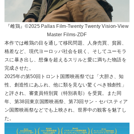
『雌鶏』©2025 Pallas Film-Twenty Twenty Vision-View
Master Films-ZDF
本作では雌鶏の目を通して移民問題、人身売買、貧困、
格差など、現代ヨーロッパ社会を鋭く、そしてユーモラ
スに暴き出し、想像を超えるスリルと愛に満ちた物語を
完成させた。
2025年の第50回トロント国際映画祭では「大胆さ、知
性、創造性にあふれ、他に類を見ない驚くべき独創性」
と評され、審査員特別賞（特別表彰）を受賞。また同
年、第38回東京国際映画祭、第73回サン・セバスティア
ン国際映画祭などでも上映され、世界中の観客を魅了し
た。