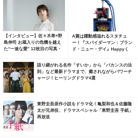
【インタビュー】佐々木希×野
A賞は躍動感溢れるスタチュ
島伸司 お蔵入りの危機を越え
ー！『スパイダーマン：ブラン
た“一途な愛” 12枚目の写真・
ド・ニュー・デイ』Happyく
画像 | cinemacafe.net
じ、8月7日発売開始 6枚目の写
真・画像 | cinemacafe.net
語り継がれる名作「すいか」から「バカンスの法
則」など最新ドラマまで、癒されながらパワーチ
ャージ！ヒーリングドラマ4選
東野圭吾原作小説をドラマ化！亀梨和也＆佐藤隆
太が兄弟役、ドラマスペシャル「東野圭吾 手紙」
再放送