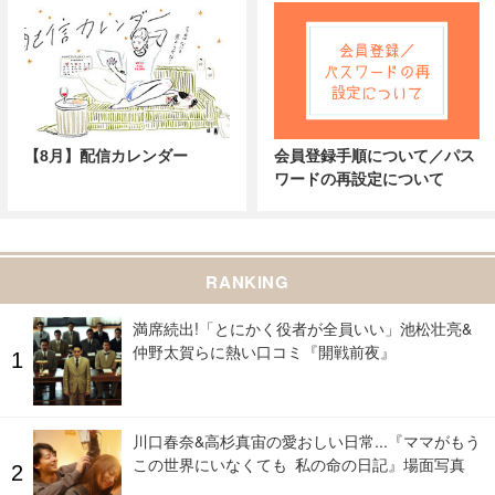
【8月】配信カレンダー
会員登録手順について／パス
ワードの再設定について
RANKING
満席続出!「とにかく役者が全員いい」池松壮亮&
仲野太賀らに熱い口コミ『開戦前夜』
川口春奈&高杉真宙の愛おしい日常...『ママがもう
この世界にいなくても 私の命の日記』場面写真