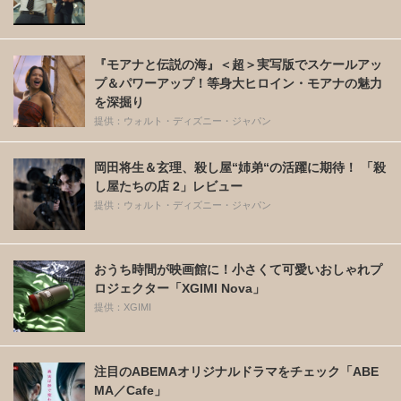
『モアナと伝説の海』＜超＞実写版でスケールアッ
プ＆パワーアップ！等身大ヒロイン・モアナの魅力
を深掘り
提供：ウォルト・ディズニー・ジャパン
岡田将生＆玄理、殺し屋“姉弟“の活躍に期待！ 「殺
し屋たちの店 2」レビュー
提供：ウォルト・ディズニー・ジャパン
おうち時間が映画館に！小さくて可愛いおしゃれプ
ロジェクター「XGIMI Nova」
提供：XGIMI
注目のABEMAオリジナルドラマをチェック「ABE
MA／Cafe」