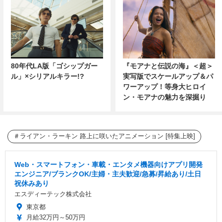
80年代LA版「ゴシップガー
『モアナと伝説の海』＜超＞
ル」×シリアルキラー!?
実写版でスケールアップ＆パ
ワーアップ！等身大ヒロイ
ン・モアナの魅力を深掘り
ライアン・ラーキン 路上に咲いたアニメーション [特集上映]
Web・スマートフォン・車載・エンタメ機器向けアプリ開発
エンジニア/ブランクOK/主婦・主夫歓迎/急募/昇給あり/土日
祝休みあり
エスディーテック株式会社
東京都
月給32万円～50万円