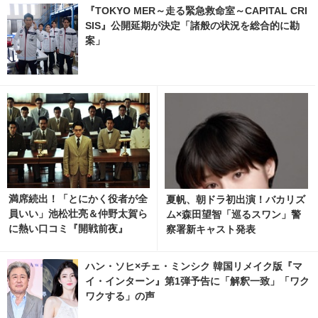
『TOKYO MER～走る緊急救命室～CAPITAL CRI
SIS』公開延期が決定「諸般の状況を総合的に勘
案」
満席続出！「とにかく役者が全
夏帆、朝ドラ初出演！バカリズ
員いい」池松壮亮＆仲野太賀ら
ム×森田望智「巡るスワン」警
に熱い口コミ『開戦前夜』
察署新キャスト発表
ハン・ソヒ×チェ・ミンシク 韓国リメイク版『マ
イ・インターン』第1弾予告に「解釈一致」「ワク
ワクする」の声