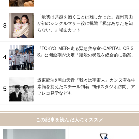
「最初は共感を抱くことは難しかった」堀田真由
が初のシングルマザー役に挑戦『私はあなたを知
らない、』場面カット
『TOKYO MER~走る緊急救命室~CAPITAL CRISI
S』公開延期が決定「諸般の状況を総合的に勘案」
坂東龍汰&岡山天音『我々は宇宙人』カンヌ滞在中
素顔を捉えたスチール到着 制作スタジオ訪問、ア
フレコ見学なども
この記事を読んだ人にオススメ