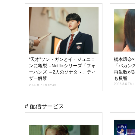
“天才”ソン・ガンとイ・ジュニョ
橋本環奈
ンに亀裂…Netflixシリーズ「フォ
「バカン
ーハンズ ～2人のソナタ～」ティ
再生数が28
ザー解禁
も反響
2026.8.6 Thu 
2026.8.7 Fri 15:45
配信サービス