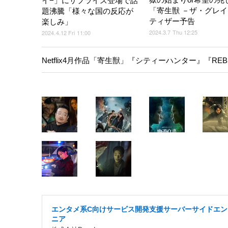
イ−」にサプライズ登場で話
「寄生獣 －ザ・グレ
題沸騰「様々な国の反応が
ティザー予告
楽しみ」
2024.3.7 Thu 12:25
2024.4.12 Fri 11:00
Netflix4月作品「寄生獣」『シティーハンター』『REB
エンタメ系C向けサービス開発支援サーバーサイドエン
ニア