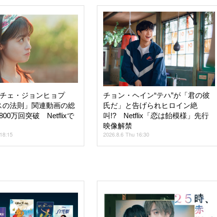
×チェ・ジョンヒョプ
チョン・ヘイン“テハ”が「君の彼
スの法則」関連動画の総
氏だ」と告げられヒロイン絶
00万回突破 Netflixで
叫!? Netflix「恋は飴模様」先行
映像解禁
18:15
2026.8.6 Thu 16:30