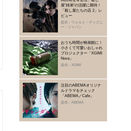
屋“姉弟“の活躍に期待！
「殺し屋たちの店 2」レ
ビュー
提供：ウォルト・ディズニ
ー・ジャパン
おうち時間が映画館に！
小さくて可愛いおしゃれ
プロジェクター「XGIMI
Nova」
提供：XGIMI
注目のABEMAオリジナ
ルドラマをチェック
「ABEMA／Cafe」
提供：ABEMA