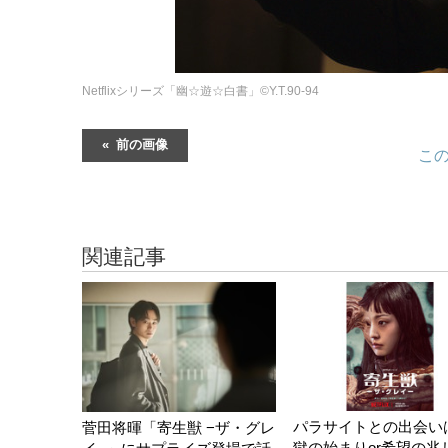
Netflixシリーズ「幽☆遊☆白書」©Y.T.90-94
前の画像
こ
関連記事
パラサイトとの出会い
菅田将暉「寄生獣 −ザ・グレ
獄の始まりor希望の兆