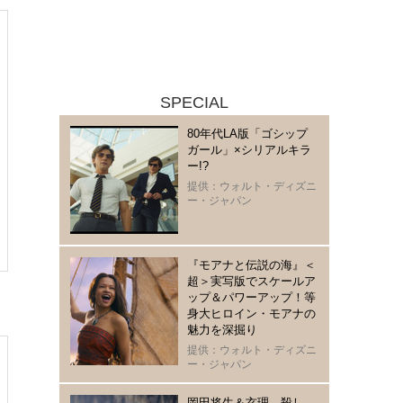
SPECIAL
80年代LA版「ゴシップ
ガール」×シリアルキラ
ー!?
提供：ウォルト・ディズニ
ー・ジャパン
『モアナと伝説の海』＜
超＞実写版でスケールア
ップ＆パワーアップ！等
身大ヒロイン・モアナの
魅力を深掘り
提供：ウォルト・ディズニ
ー・ジャパン
岡田将生＆玄理、殺し