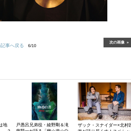
次の画像
の記事へ戻る
6/10
は地
戸愚呂兄弟役・綾野剛＆滝
ザック・スナイダー×北村
し…？
藤賢一が語る「幽☆遊☆白