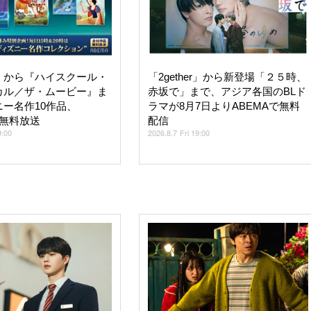
』から『ハイスクール・
「2gether」から新登場「２５時、
カル／ザ・ムービー』ま
赤坂で」まで、アジア各国のBLド
ー名作10作品、
ラマが8月7日よりABEMAで無料
で無料放送
配信
9:00
2026.8.7 Fri 19:00