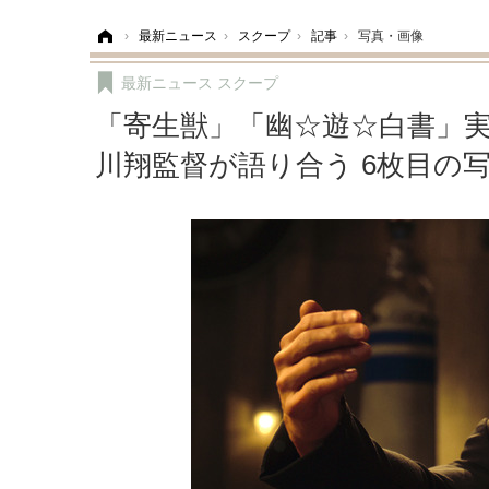
ホーム
›
最新ニュース
›
スクープ
›
記事
›
写真・画像
最新ニュース
スクープ
「寄生獣」「幽☆遊☆白書」
川翔監督が語り合う 6枚目の