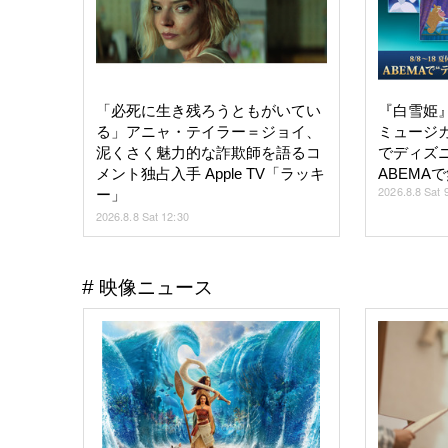
「必死に生き残ろうともがいてい
『白雪姫
る」アニャ・テイラー＝ジョイ、
ミュージ
泥くさく魅力的な詐欺師を語るコ
でディズニ
メント独占入手 Apple TV「ラッキ
ABEMA
2026.8.8 Sat 
ー」
2026.8.8 Sat 12:30
映像ニュース