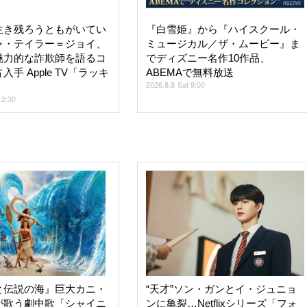
生き残ろうともがいてい
『白雪姫』から『ハイスクール・
ャ・テイラー＝ジョイ、
ミュージカル／ザ・ムービー』ま
魅力的な詐欺師を語るコ
でディズニー名作10作品、
手 Apple TV「ラッキ
ABEMAで無料放送
2026.8.8 Sat 9:00
12:30
と伝説の海』巨大カニ・
“天才”ソン・ガンとイ・ジュニョ
が歌う劇中歌「シャイニ
ンに亀裂…Netflixシリーズ「フォ