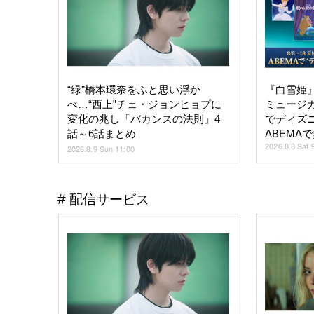
“緑”橋本環奈をふと思い浮か
『白雪姫
べ…“西上”チェ・ジョンヒョプに
ミュージ
変化の兆し「バカンスの法則」4
でディズニ
話～6話まとめ
ABEMA
2026.8.8 Sat 
2026.8.9 Sun 11:00
配信サービス