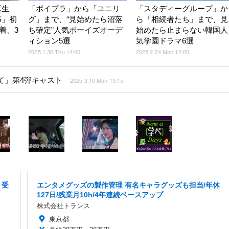
誕生
「ボイプラ」から「ユニリ
「スタディーグループ」か
ES」初
グ」まで、“見始めたら沼落
ら「相続者たち」まで、見
着、3
ち確定”人気ボーイズオーデ
始めたら止まらない韓国人
ィション5選
気学園ドラマ6選
2025.1.30 Thu 14:00
2025.2.24 Mon 12:00
て」第4弾キャスト
2025.3.10 Mon 19:15
・受
エンタメグッズの製作管理 有名キャラグッズも担当/年休
127日/残業月10h/4年連続ベースアップ
株式会社トランス
東京都