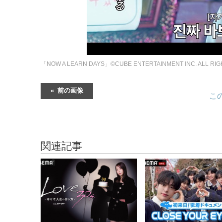
「NOW A LEARN DAYS」©︎CUBE ENTERTAINMENT INC. ALL RI
前の画像
こ
関連記事