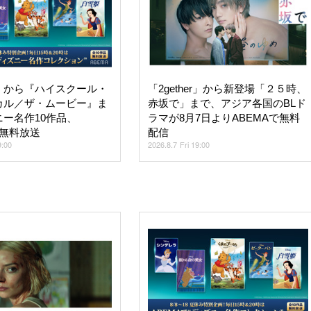
』から『ハイスクール・
「2gether」から新登場「２５時、
カル／ザ・ムービー』ま
赤坂で」まで、アジア各国のBLド
ー名作10作品、
ラマが8月7日よりABEMAで無料
で無料放送
配信
9:00
2026.8.7 Fri 19:00