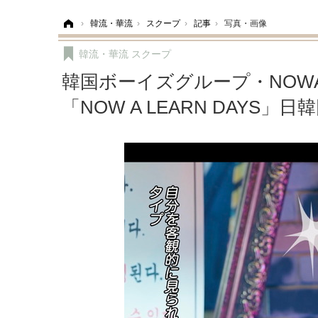
ホーム
›
韓流・華流
›
スクープ
›
記事
›
写真・画像
韓流・華流
スクープ
韓国ボーイズグループ・NOW
「NOW A LEARN DAYS