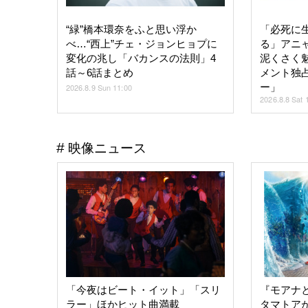
“緑”橋本環奈をふと思い浮か
「必死に
べ…“西上”チェ・ジョンヒョプに
る」アニ
変化の兆し「バカンスの法則」4
泥くさく
話～6話まとめ
メント独占入
ー」
2026.8.9 Sun 11:00
2026.8.8 Sat 
映像ニュース
「今夜はビート・イット」「スリ
『モアナ
ラー」ほかヒット曲満載
タマトア