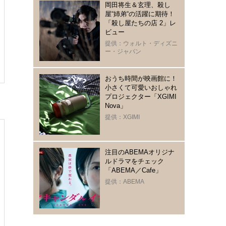
岡田将生＆玄理、殺し
屋“姉弟“の活躍に期待！
「殺し屋たちの店 2」レ
ビュー
提供：ウォルト・ディズニ
ー・ジャパン
おうち時間が映画館に！
小さくて可愛いおしゃれ
プロジェクター「XGIMI
Nova」
提供：XGIMI
注目のABEMAオリジナ
ルドラマをチェック
「ABEMA／Cafe」
提供：ABEMA