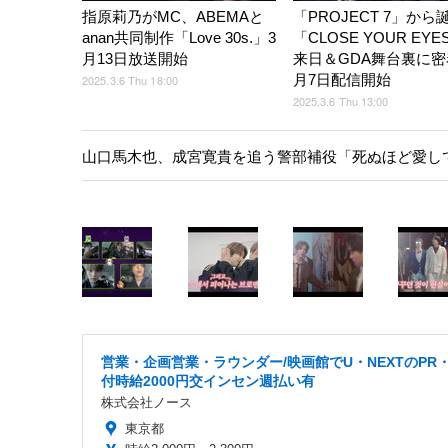
指原莉乃がMC、ABEMAと
「PROJECT 7」から
anan共同制作「Love 30s.」3
「CLOSE YOUR EY
月13日放送開始
来日＆GDA舞台裏に密
月7日配信開始
2025.3.6 Thu 18:00
2025.3.6 Thu 13:00
山口馬木也、成宮寛貴を追う警部補役「死ぬほど愛し
営業・企画営業・ラウンダー/映画館でU・NEXTのPR
付時給2000円交インセン週払い有
株式会社ノース
東京都